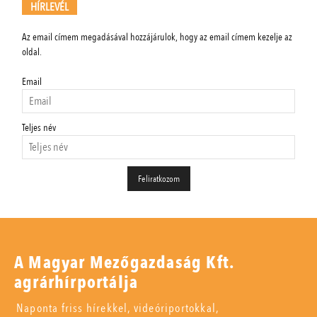
HÍRLEVÉL
Az email címem megadásával hozzájárulok, hogy az email címem kezelje az
oldal.
Email
Teljes név
A Magyar Mezőgazdaság Kft.
agrárhírportálja
Naponta friss hírekkel, videóriportokkal,