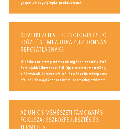
gyapottok-bagolylepke gradációjának.
KÖVETKEZETES TECHNOLÓGIA ÉS JÓ
IDŐZÍTÉS - MI A TITKA 4,84 TONNÁS
REPCEÁTLAGNAK?
Miközben az ország számos térségében az aszály évről
évre újabb kihívások elé állítja a repcetermesztőket,
a Pécsváradi Agrover Kft.-nél és a Pécs-Reménypusztai
Kft.-nél idén 4,84 tonnás üzemi repceátlag született.
AZ UNIÓS MÉHÉSZETI TÁMOGATÁS
FÓKUSZA: ESZKÖZFEJLESZTÉS ÉS
TERMELÉS