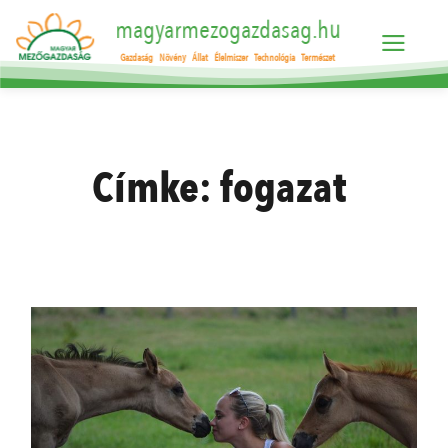
magyarmezogazdasag.hu
Gazdaság
Növény
Állat
Élelmiszer
Technológia
Természet
Címke:
fogazat