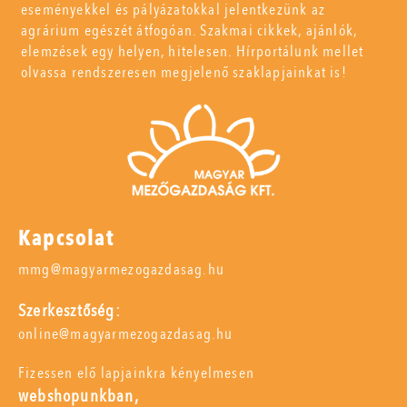
eseményekkel és pályázatokkal jelentkezünk az
agrárium egészét átfogóan. Szakmai cikkek, ajánlók,
elemzések egy helyen, hitelesen. Hírportálunk mellet
olvassa rendszeresen megjelenő szaklapjainkat is!
Kapcsolat
mmg@magyarmezogazdasag.hu
Szerkesztőség:
online@magyarmezogazdasag.hu
Fizessen elő lapjainkra kényelmesen
webshopunkban,