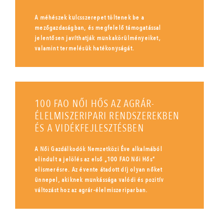
A méhészek kulcsszerepet töltenek be a
mezőgazdaságban, és megfelelő támogatással
jelentősen javíthatják munkakörülményeiket,
valamint termelésük hatékonyságát.
100 FAO NŐI HŐS AZ AGRÁR-
ÉLELMISZERIPARI RENDSZEREKBEN
ÉS A VIDÉKFEJLESZTÉSBEN
A Női Gazdálkodók Nemzetközi Éve alkalmából
elindult a jelölés az első „100 FAO Női Hős”
elismerésre. Az évente átadott díj olyan nőket
ünnepel, akiknek munkássága valódi és pozitív
változást hoz az agrár-élelmiszeriparban.