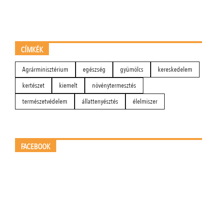
CÍMKÉK
Agrárminisztérium
egészség
gyümölcs
kereskedelem
kertészet
kiemelt
növénytermesztés
természetvédelem
állattenyésztés
élelmiszer
FACEBOOK