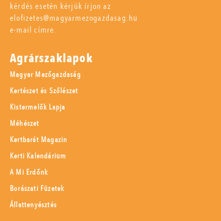
kérdés esetén kérjük írjon az
elofizetes@magyarmezogazdasag.hu
e-mail címre.
Agrárszaklapok
Magyar Mezőgazdaság
Kertészet és Szőlészet
Kistermelők Lapja
Méhészet
Kertbarát Magazin
Kerti Kalendárium
A Mi Erdőnk
Borászati Füzetek
Állattenyésztés