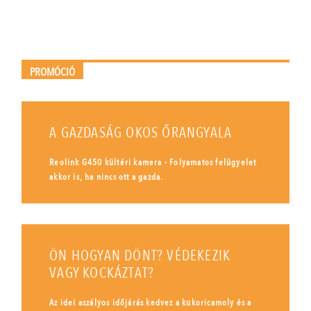
PROMÓCIÓ
A GAZDASÁG OKOS ŐRANGYALA
Reolink G450 kültéri kamera - Folyamatos felügyelet
akkor is, ha nincs ott a gazda.
ÖN HOGYAN DÖNT? VÉDEKEZIK
VAGY KOCKÁZTAT?
Az idei aszályos időjárás kedvez a kukoricamoly és a