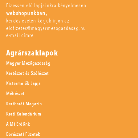
Fizessen elő lapjainkra kényelmesen
webshopunkban,
kérdés esetén kérjük írjon az
elofizetes@magyarmezogazdasag.hu
e-mail címre.
Agrárszaklapok
Magyar Mezőgazdaság
Kertészet és Szőlészet
Kistermelők Lapja
Méhészet
Kertbarát Magazin
Kerti Kalendárium
A Mi Erdőnk
Borászati Füzetek