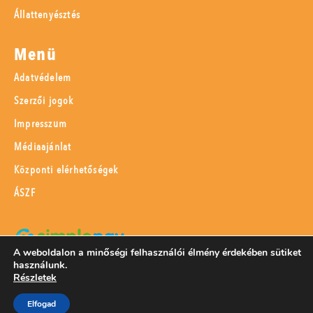
Állattenyésztés
Menü
Adatvédelem
Szerzői jogok
Impresszum
Médiaajánlat
Központi elérhetőségek
ÁSZF
A weboldalon a minőségi felhasználói élmény érdekében sütiket
használunk.
SimplePay adattovábbítási nyilatkozat
Részletek
Elfogad
© 2023 Magyar Mezőgazdaság Kft.