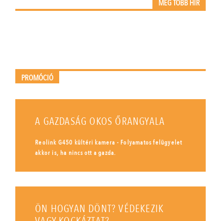
MÉG TÖBB HÍR
PROMÓCIÓ
A GAZDASÁG OKOS ŐRANGYALA
Reolink G450 kültéri kamera - Folyamatos felügyelet
akkor is, ha nincs ott a gazda.
ÖN HOGYAN DÖNT? VÉDEKEZIK