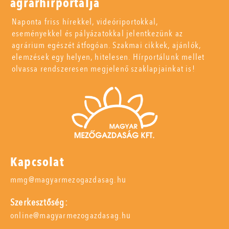
agrárhírportálja
Naponta friss hírekkel, videóriportokkal,
eseményekkel és pályázatokkal jelentkezünk az
agrárium egészét átfogóan. Szakmai cikkek, ajánlók,
elemzések egy helyen, hitelesen. Hírportálunk mellet
olvassa rendszeresen megjelenő szaklapjainkat is!
Kapcsolat
mmg@magyarmezogazdasag.hu
Szerkesztőség:
online@magyarmezogazdasag.hu