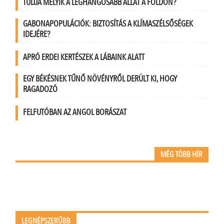
TUDJA MELYIK A LEGHANGOSABB ÁLLAT A FÖLDÖN?
GABONAPOPULÁCIÓK: BIZTOSÍTÁS A KLÍMASZÉLSŐSÉGEK
IDEJÉRE?
APRÓ ERDEI KERTÉSZEK A LÁBAINK ALATT
EGY BÉKÉSNEK TŰNŐ NÖVÉNYRŐL DERÜLT KI, HOGY
RAGADOZÓ
FELFUTÓBAN AZ ANGOL BORÁSZAT
MÉG TÖBB HÍR
LEGNÉPSZERŰBB