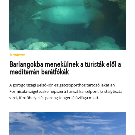
Természet
Barlangokba menekülnek a turisták elől a
mediterrán barátfókák
A görögországi Belső-Ión-szigetcsoporthoz tartozó lakatlan
Formicula-szigetecske népszerű turisztikai célpont kristálytiszta
vizei, fürdőhelyei és gazdag tengeri élővilága miatt.