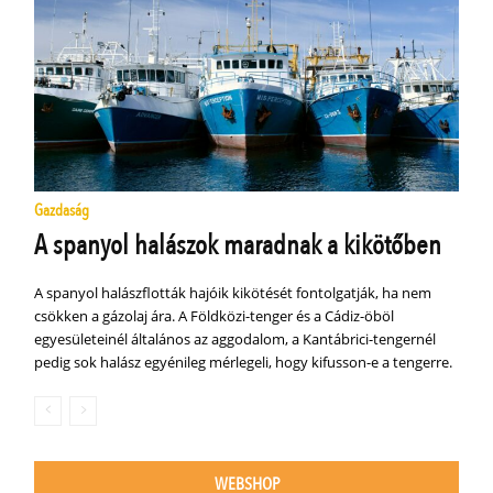
Gazdaság
A spanyol halászok maradnak a kikötőben
A spanyol halászflották hajóik kikötését fontolgatják, ha nem
csökken a gázolaj ára. A Földközi-tenger és a Cádiz-öböl
egyesületeinél általános az aggodalom, a Kantábrici-tengernél
pedig sok halász egyénileg mérlegeli, hogy kifusson-e a tengerre.
WEBSHOP