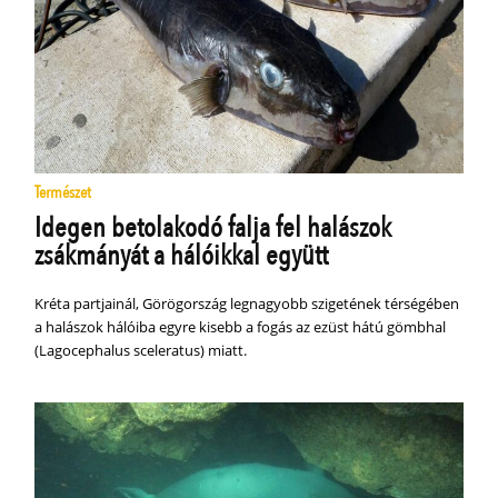
Természet
Idegen betolakodó falja fel halászok
zsákmányát a hálóikkal együtt
Kréta partjainál, Görögország legnagyobb szigetének térségében
a halászok hálóiba egyre kisebb a fogás az ezüst hátú gömbhal
(Lagocephalus sceleratus) miatt.