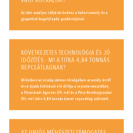
VAGY KOCKÁZTAT?
Az idei aszályos időjárás kedvez a kukoricamoly és a
gyapottok-bagolylepke gradációjának.
KÖVETKEZETES TECHNOLÓGIA ÉS JÓ
IDŐZÍTÉS - MI A TITKA 4,84 TONNÁS
REPCEÁTLAGNAK?
Miközben az ország számos térségében az aszály évről
évre újabb kihívások elé állítja a repcetermesztőket,
a Pécsváradi Agrover Kft.-nél és a Pécs-Reménypusztai
Kft.-nél idén 4,84 tonnás üzemi repceátlag született.
AZ UNIÓS MÉHÉSZETI TÁMOGATÁS