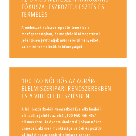
FÓKUSZA: ESZKÖZFEJLESZTÉS ÉS
TERMELÉS
A méhészek kulcsszerepet töltenek be a
mezőgazdaságban, és megfelelő támogatással
jelentősen javíthatják munkakörülményeiket,
valamint termelésük hatékonyságát.
100 FAO NŐI HŐS AZ AGRÁR-
ÉLELMISZERIPARI RENDSZEREKBEN
ÉS A VIDÉKFEJLESZTÉSBEN
A Női Gazdálkodók Nemzetközi Éve alkalmából
elindult a jelölés az első „100 FAO Női Hős”
elismerésre. Az évente átadott díj olyan nőket
ünnepel, akiknek munkássága valódi és pozitív
változást hoz az agrár-élelmiszeriparban.