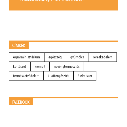
CÍMKÉK
Agrárminisztérium
egészség
gyümölcs
kereskedelem
kertészet
kiemelt
növénytermesztés
természetvédelem
állattenyésztés
élelmiszer
FACEBOOK