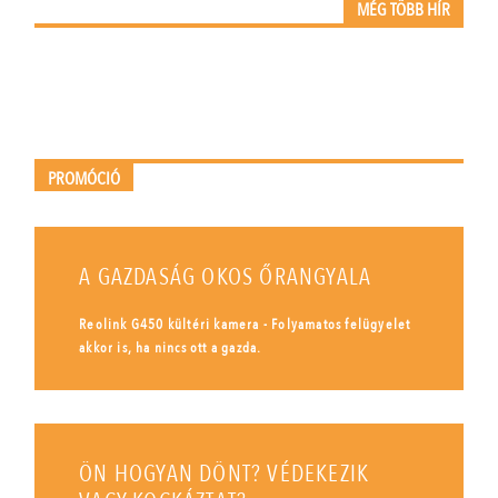
MÉG TÖBB HÍR
PROMÓCIÓ
A GAZDASÁG OKOS ŐRANGYALA
Reolink G450 kültéri kamera - Folyamatos felügyelet
akkor is, ha nincs ott a gazda.
ÖN HOGYAN DÖNT? VÉDEKEZIK