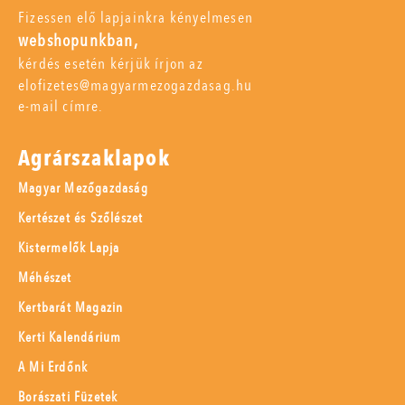
Fizessen elő lapjainkra kényelmesen
webshopunkban,
kérdés esetén kérjük írjon az
elofizetes@magyarmezogazdasag.hu
e-mail címre.
Agrárszaklapok
Magyar Mezőgazdaság
Kertészet és Szőlészet
Kistermelők Lapja
Méhészet
Kertbarát Magazin
Kerti Kalendárium
A Mi Erdőnk
Borászati Füzetek