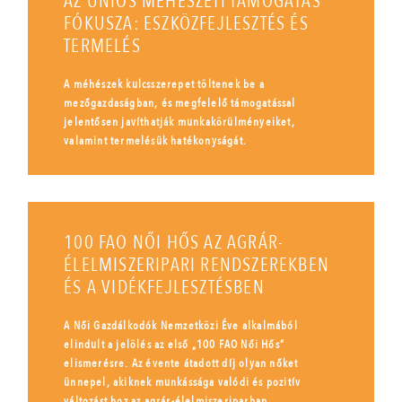
AZ UNIÓS MÉHÉSZETI TÁMOGATÁS
FÓKUSZA: ESZKÖZFEJLESZTÉS ÉS
TERMELÉS
A méhészek kulcsszerepet töltenek be a
mezőgazdaságban, és megfelelő támogatással
jelentősen javíthatják munkakörülményeiket,
valamint termelésük hatékonyságát.
100 FAO NŐI HŐS AZ AGRÁR-
ÉLELMISZERIPARI RENDSZEREKBEN
ÉS A VIDÉKFEJLESZTÉSBEN
A Női Gazdálkodók Nemzetközi Éve alkalmából
elindult a jelölés az első „100 FAO Női Hős”
elismerésre. Az évente átadott díj olyan nőket
ünnepel, akiknek munkássága valódi és pozitív
változást hoz az agrár-élelmiszeriparban.