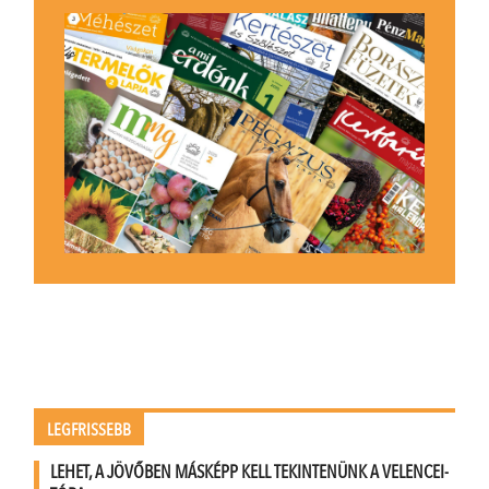
LEGFRISSEBB
LEHET, A JÖVŐBEN MÁSKÉPP KELL TEKINTENÜNK A VELENCEI-