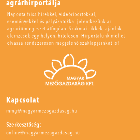
agrárhírportálja
Naponta friss hírekkel, videóriportokkal,
eseményekkel és pályázatokkal jelentkezünk az
agrárium egészét átfogóan. Szakmai cikkek, ajánlók,
elemzések egy helyen, hitelesen. Hírportálunk mellet
olvassa rendszeresen megjelenő szaklapjainkat is!
Kapcsolat
mmg@magyarmezogazdasag.hu
Szerkesztőség:
online@magyarmezogazdasag.hu