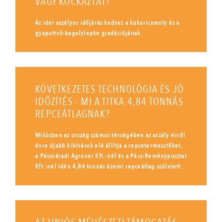
VAGY KOCKÁZTAT?
Az idei aszályos időjárás kedvez a kukoricamoly és a
gyapottok-bagolylepke gradációjának.
KÖVETKEZETES TECHNOLÓGIA ÉS JÓ
IDŐZÍTÉS - MI A TITKA 4,84 TONNÁS
REPCEÁTLAGNAK?
Miközben az ország számos térségében az aszály évről
évre újabb kihívások elé állítja a repcetermesztőket,
a Pécsváradi Agrover Kft.-nél és a Pécs-Reménypusztai
Kft.-nél idén 4,84 tonnás üzemi repceátlag született.