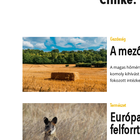
Gazdaság
A mező
A magas hőmérsé
komoly kihívást
fokozott intézk
Természet
Európa
felforrt