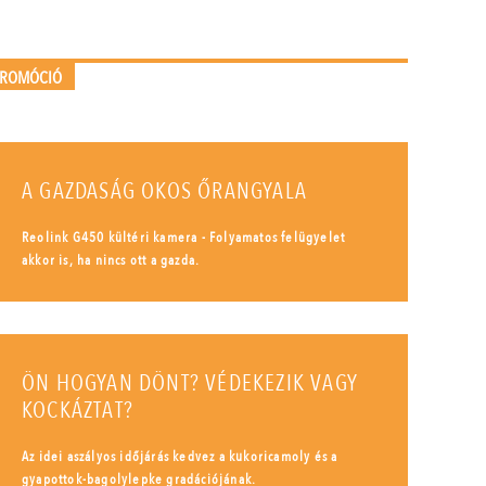
PROMÓCIÓ
A GAZDASÁG OKOS ŐRANGYALA
Reolink G450 kültéri kamera - Folyamatos felügyelet
akkor is, ha nincs ott a gazda.
ÖN HOGYAN DÖNT? VÉDEKEZIK VAGY
KOCKÁZTAT?
Az idei aszályos időjárás kedvez a kukoricamoly és a
gyapottok-bagolylepke gradációjának.