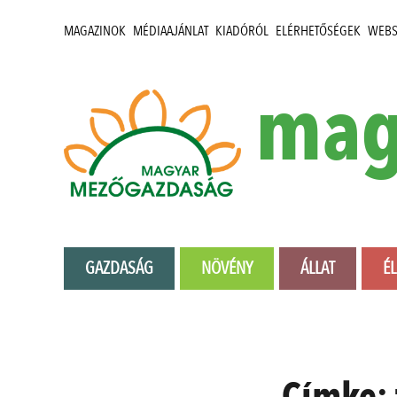
MAGAZINOK
MÉDIAAJÁNLAT
KIADÓRÓL
ELÉRHETŐSÉGEK
WEB
mag
GAZDASÁG
NÖVÉNY
ÁLLAT
É
Címke: