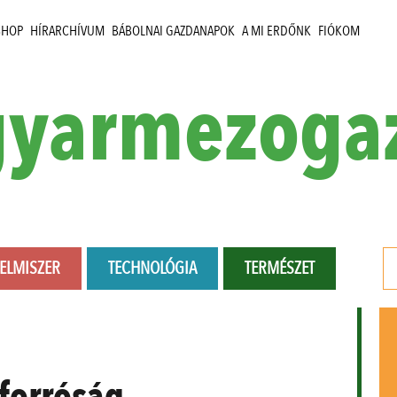
SHOP
HÍRARCHÍVUM
BÁBOLNAI GAZDANAPOK
A MI ERDŐNK
FIÓKOM
yarmezoga
LELMISZER
TECHNOLÓGIA
TERMÉSZET
forróság