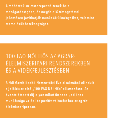
A méhészek kulcsszerepet töltenek be a
mezőgazdaságban, és megfelelő támogatással
jelentősen javíthatják munkakörülményeiket, valamint
termelésük hatékonyságát.
100 FAO NŐI HŐS AZ AGRÁR-
ÉLELMISZERIPARI RENDSZEREKBEN
ÉS A VIDÉKFEJLESZTÉSBEN
A Női Gazdálkodók Nemzetközi Éve alkalmából elindult
a jelölés az első „100 FAO Női Hős” elismerésre. Az
évente átadott díj olyan nőket ünnepel, akiknek
munkássága valódi és pozitív változást hoz az agrár-
élelmiszeriparban.