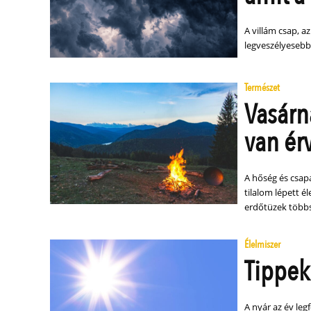
A villám csap, a
legveszélyesebb, 
Természet
Vasárn
van ér
A hőség és csap
tilalom lépett é
erdőtüzek többs
Élelmiszer
Tippek
A nyár az év leg