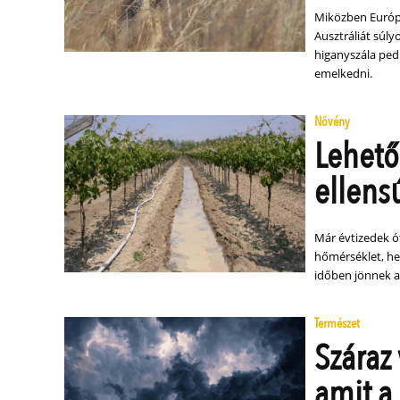
Miközben Európa
Ausztráliát súly
higanyszála pedi
emelkedni.
Növény
Lehető
ellens
Már évtizedek ót
hőmérséklet, he
időben jönnek a
Természet
Száraz 
amit a