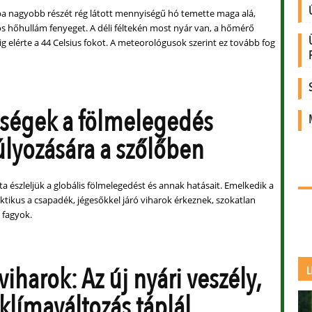
 nagyobb részét rég látott mennyiségű hó temette maga alá,
os hőhullám fenyeget. A déli féltekén most nyár van, a hőmérő
g elérte a 44 Celsius fokot. A meteorológusok szerint ez tovább fog
ségek a fölmelegedés
úlyozására a szőlőben
a észleljük a globális fölmelegedést és annak hatásait. Emelkedik a
ktikus a csapadék, jégesőkkel járó viharok érkeznek, szokatlan
 fagyok.
viharok: Az új nyári veszély,
L
 klímaváltozás táplál