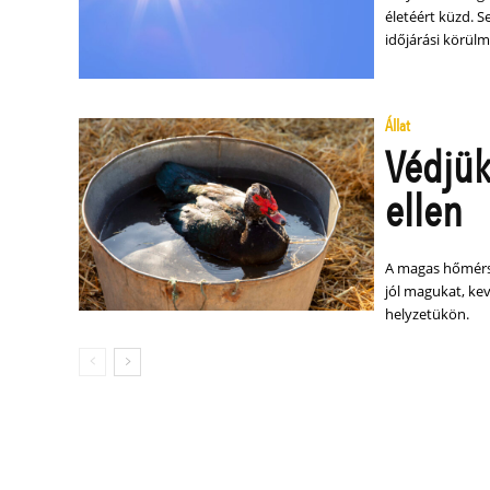
életéért küzd. S
időjárási körül
Állat
Védjük
ellen
A magas hőmérsé
jól magukat, ke
helyzetükön.