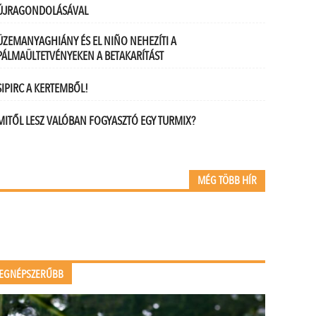
ÚJRAGONDOLÁSÁVAL
ÜZEMANYAGHIÁNY ÉS EL NIÑO NEHEZÍTI A
PÁLMAÜLTETVÉNYEKEN A BETAKARÍTÁST
SIPIRC A KERTEMBŐL!
MITŐL LESZ VALÓBAN FOGYASZTÓ EGY TURMIX?
MÉG TÖBB HÍR
EGNÉPSZERŰBB