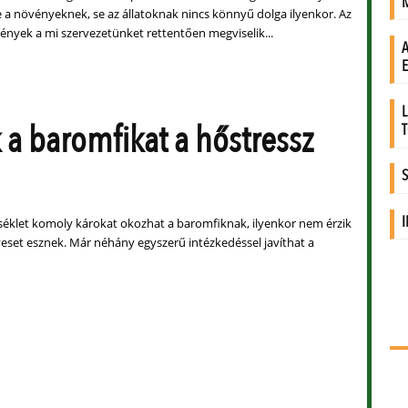
e a növényeknek, se az állatoknak nincs könnyű dolga ilyenkor. Az
mények a mi szervezetünket rettentően megviselik...
 a baromfikat a hőstressz
klet komoly károkat okozhat a baromfiknak, ilyenkor nem érzik
veset esznek. Már néhány egyszerű intézkedéssel javíthat a