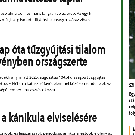
z eső elmarad – és máris lángra kap az erdő. Az egyik
mégis alig ismert időjárási jelenség: a száraz vihar.
ap óta tűzgyújtási tilalom
vényben országszerte
adékhiány miatt 2025. augusztus 10-től országos tűzgyújtási
letbe. A Nébih a katasztrófavédelemmel közösen rendelte el. Az
égét emberi mulasztás okozza.
 a kánikula elviselésére
forróbb, és legszárazabb periódusa, amikor a legtöbb élőlény az