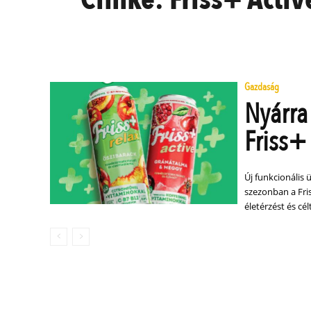
Gazdaság
Nyárra
Friss+ 
Új funkcionális ü
szezonban a Fris
életérzést és cél