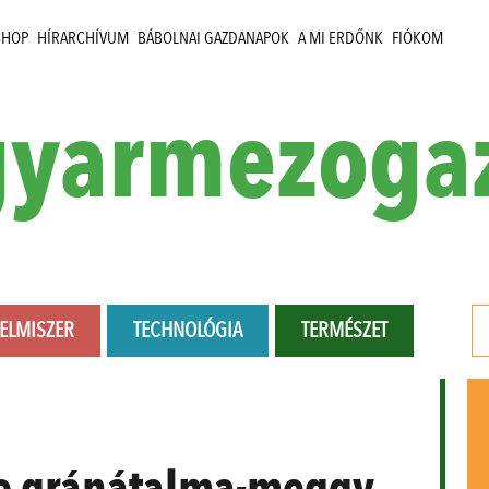
SHOP
HÍRARCHÍVUM
BÁBOLNAI GAZDANAPOK
A MI ERDŐNK
FIÓKOM
yarmezoga
LELMISZER
TECHNOLÓGIA
TERMÉSZET
ve gránátalma-meggy