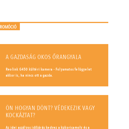
PROMÓCIÓ
A GAZDASÁG OKOS ŐRANGYALA
Reolink G450 kültéri kamera - Folyamatos felügyelet
akkor is, ha nincs ott a gazda.
ÖN HOGYAN DÖNT? VÉDEKEZIK VAGY
KOCKÁZTAT?
Az idei aszályos időjárás kedvez a kukoricamoly és a