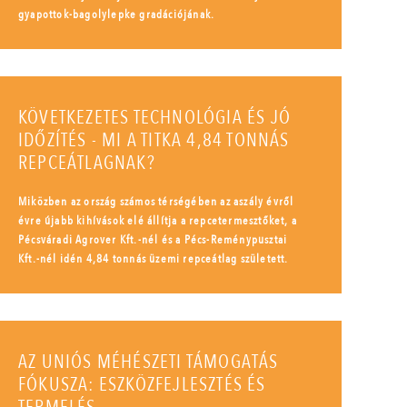
gyapottok-bagolylepke gradációjának.
KÖVETKEZETES TECHNOLÓGIA ÉS JÓ
IDŐZÍTÉS - MI A TITKA 4,84 TONNÁS
REPCEÁTLAGNAK?
Miközben az ország számos térségében az aszály évről
évre újabb kihívások elé állítja a repcetermesztőket, a
Pécsváradi Agrover Kft.-nél és a Pécs-Reménypusztai
Kft.-nél idén 4,84 tonnás üzemi repceátlag született.
AZ UNIÓS MÉHÉSZETI TÁMOGATÁS
FÓKUSZA: ESZKÖZFEJLESZTÉS ÉS