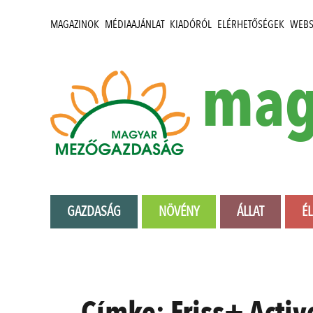
MAGAZINOK
MÉDIAAJÁNLAT
KIADÓRÓL
ELÉRHETŐSÉGEK
WEB
mag
GAZDASÁG
NÖVÉNY
ÁLLAT
É
Címke:
Friss+ Acti