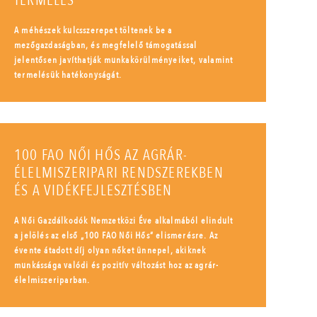
TERMELÉS
A méhészek kulcsszerepet töltenek be a
mezőgazdaságban, és megfelelő támogatással
jelentősen javíthatják munkakörülményeiket, valamint
termelésük hatékonyságát.
100 FAO NŐI HŐS AZ AGRÁR-
ÉLELMISZERIPARI RENDSZEREKBEN
ÉS A VIDÉKFEJLESZTÉSBEN
A Női Gazdálkodók Nemzetközi Éve alkalmából elindult
a jelölés az első „100 FAO Női Hős” elismerésre. Az
évente átadott díj olyan nőket ünnepel, akiknek
munkássága valódi és pozitív változást hoz az agrár-
élelmiszeriparban.