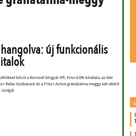
 hangolva: új funkcionális
italok
dítőkkel bővül a Borsodi Sörgyár Kft. Friss 0,0% kínálata, az idei
s+ Relax őszibarack és a Friss+ Active gránátalma-meggy két eltérő
t szolgál.
L