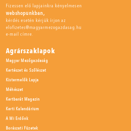
Fizessen elő lapjainkra kényelmesen
webshopunkban,
kérdés esetén kérjük írjon az
elofizetes@magyarmezogazdasag.hu
e-mail címre.
Agrárszaklapok
Magyar Mezőgazdaság
Kertészet és Szőlészet
Kistermelők Lapja
Méhészet
Kertbarát Magazin
Kerti Kalendárium
A Mi Erdőnk
Borászati Füzetek