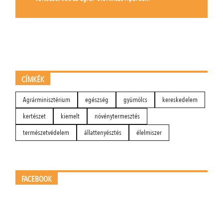
CÍMKÉK
Agrárminisztérium
egészség
gyümölcs
kereskedelem
kertészet
kiemelt
növénytermesztés
természetvédelem
állattenyésztés
élelmiszer
FACEBOOK