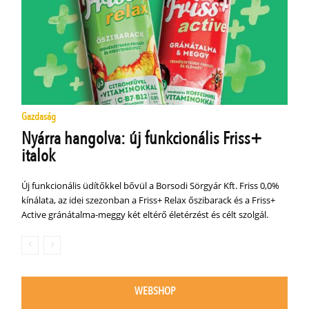
Gazdaság
Nyárra hangolva: új funkcionális Friss+
italok
Új funkcionális üdítőkkel bővül a Borsodi Sörgyár Kft. Friss 0,0%
kínálata, az idei szezonban a Friss+ Relax őszibarack és a Friss+
Active gránátalma-meggy két eltérő életérzést és célt szolgál.
WEBSHOP