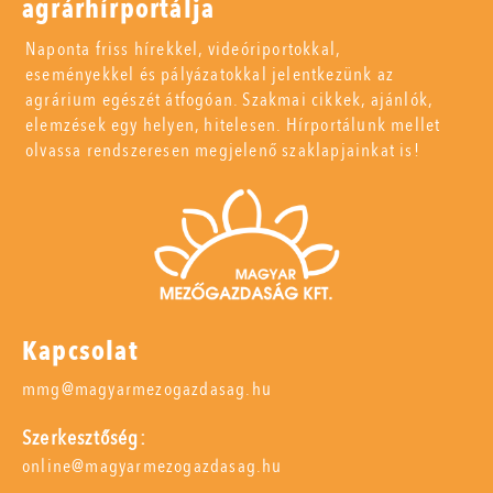
agrárhírportálja
Naponta friss hírekkel, videóriportokkal,
eseményekkel és pályázatokkal jelentkezünk az
agrárium egészét átfogóan. Szakmai cikkek, ajánlók,
elemzések egy helyen, hitelesen. Hírportálunk mellet
olvassa rendszeresen megjelenő szaklapjainkat is!
Kapcsolat
mmg@magyarmezogazdasag.hu
Szerkesztőség:
online@magyarmezogazdasag.hu