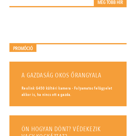
MÉG TÖBB HÍR
PROMÓCIÓ
A GAZDASÁG OKOS ŐRANGYALA
Reolink G450 kültéri kamera - Folyamatos felügyelet
akkor is, ha nincs ott a gazda.
ÖN HOGYAN DÖNT? VÉDEKEZIK