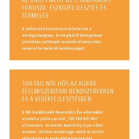
AZ UNIÓS MÉHÉSZETI TÁMOGATÁS
FÓKUSZA: ESZKÖZFEJLESZTÉS ÉS
TERMELÉS
A méhészek kulcsszerepet töltenek be a
mezőgazdaságban, és megfelelő támogatással
jelentősen javíthatják munkakörülményeiket,
valamint termelésük hatékonyságát.
100 FAO NŐI HŐS AZ AGRÁR-
ÉLELMISZERIPARI RENDSZEREKBEN
ÉS A VIDÉKFEJLESZTÉSBEN
A Női Gazdálkodók Nemzetközi Éve alkalmából
elindult a jelölés az első „100 FAO Női Hős”
elismerésre. Az évente átadott díj olyan nőket
ünnepel, akiknek munkássága valódi és pozitív
változást hoz az agrár-élelmiszeriparban.