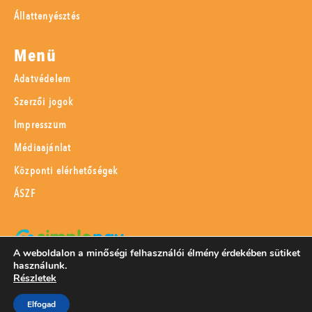
Állattenyésztés
Menü
Adatvédelem
Szerzői jogok
Impresszum
Médiaajánlat
Központi elérhetőségek
ÁSZF
A weboldalon a minőségi felhasználói élmény érdekében sütiket
használunk.
SimplePay adattovábbítási nyilatkozat
Részletek
Elfogad
© 2023 Magyar Mezőgazdaság Kft.