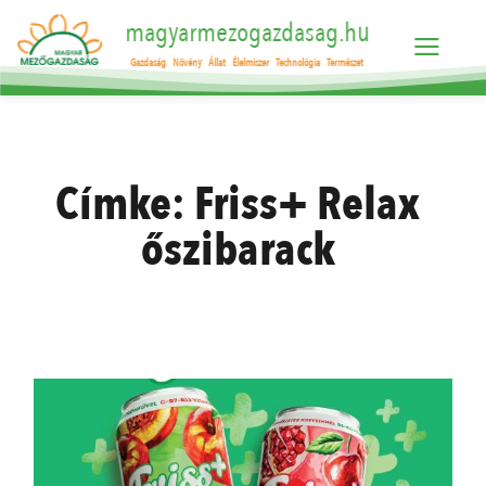
magyarmezogazdasag.hu
Gazdaság
Növény
Állat
Élelmiszer
Technológia
Természet
Címke:
Friss+ Relax
őszibarack