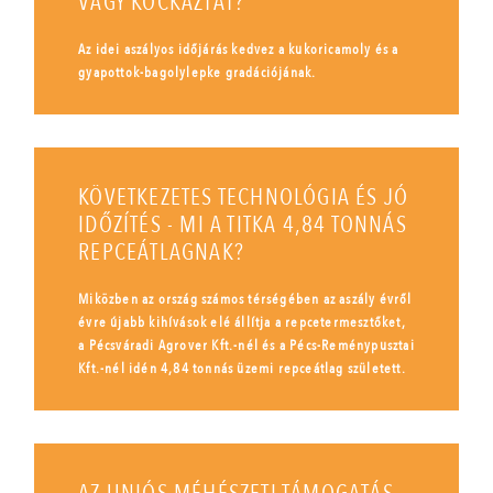
VAGY KOCKÁZTAT?
Az idei aszályos időjárás kedvez a kukoricamoly és a
gyapottok-bagolylepke gradációjának.
KÖVETKEZETES TECHNOLÓGIA ÉS JÓ
IDŐZÍTÉS - MI A TITKA 4,84 TONNÁS
REPCEÁTLAGNAK?
Miközben az ország számos térségében az aszály évről
évre újabb kihívások elé állítja a repcetermesztőket,
a Pécsváradi Agrover Kft.-nél és a Pécs-Reménypusztai
Kft.-nél idén 4,84 tonnás üzemi repceátlag született.