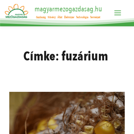
magyarmezogazdasag.hu
Gazdaság
Növény
Állat
Élelmiszer
Technológia
Természet
Címke:
fuzárium