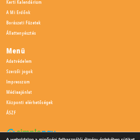
Kerti Kalendárium
A Mi Erdőnk
Borászati Füzetek
Állattenyésztés
Menü
Adatvédelem
Szerzői jogok
Impresszum
Médiaajánlat
Központi elérhetőségek
ÁSZF
A weboldalon a minőségi felhasználói élmény érdekében sütiket