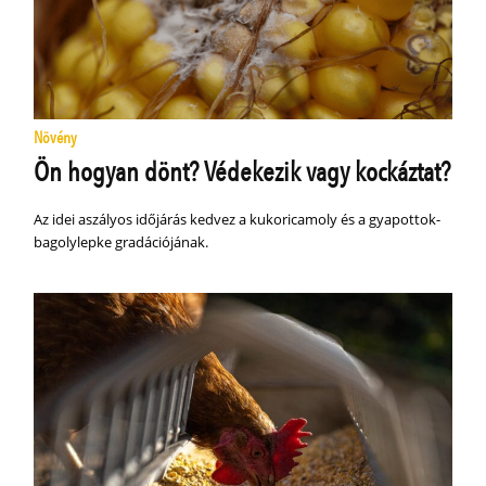
Növény
Ön hogyan dönt? Védekezik vagy kockáztat?
Az idei aszályos időjárás kedvez a kukoricamoly és a gyapottok-
bagolylepke gradációjának.