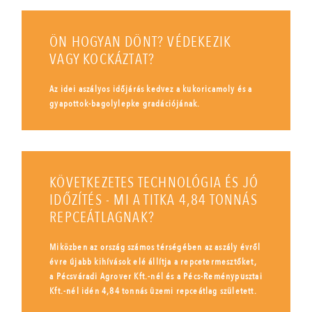
ÖN HOGYAN DÖNT? VÉDEKEZIK
VAGY KOCKÁZTAT?
Az idei aszályos időjárás kedvez a kukoricamoly és a
gyapottok-bagolylepke gradációjának.
KÖVETKEZETES TECHNOLÓGIA ÉS JÓ
IDŐZÍTÉS - MI A TITKA 4,84 TONNÁS
REPCEÁTLAGNAK?
Miközben az ország számos térségében az aszály évről
évre újabb kihívások elé állítja a repcetermesztőket,
a Pécsváradi Agrover Kft.-nél és a Pécs-Reménypusztai
Kft.-nél idén 4,84 tonnás üzemi repceátlag született.