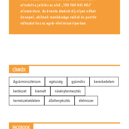
elindult a jelölés az első „100 FAO Női Hős”
elismerésre. Az évente átadott díj olyan nőket
ünnepel, akiknek munkássága valódi és pozitív
változást hoz az agrár-élelmiszeriparban.
CÍMKÉK
Agrárminisztérium
egészség
gyümölcs
kereskedelem
kertészet
kiemelt
növénytermesztés
természetvédelem
állattenyésztés
élelmiszer
FACEBOOK