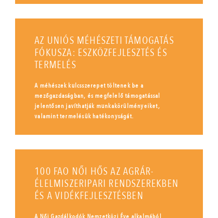
AZ UNIÓS MÉHÉSZETI TÁMOGATÁS
FÓKUSZA: ESZKÖZFEJLESZTÉS ÉS
TERMELÉS
A méhészek kulcsszerepet töltenek be a
mezőgazdaságban, és megfelelő támogatással
jelentősen javíthatják munkakörülményeiket,
valamint termelésük hatékonyságát.
100 FAO NŐI HŐS AZ AGRÁR-
ÉLELMISZERIPARI RENDSZEREKBEN
ÉS A VIDÉKFEJLESZTÉSBEN
A Női Gazdálkodók Nemzetközi Éve alkalmából