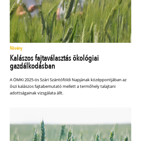
Növény
Kalászos fajtaválasztás ökológiai
gazdálkodásban
A ÖMKi 2025-ös Szári Szántóföldi Napjának középpontjában az
őszi kalászos fajtabemutató mellett a termőhely talajtani
adottságainak vizsgálata állt.