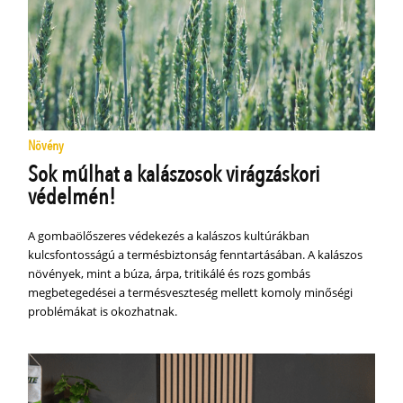
Növény
Sok múlhat a kalászosok virágzáskori
védelmén!
A gombaölőszeres védekezés a kalászos kultúrákban
kulcsfontosságú a termésbiztonság fenntartásában. A kalászos
növények, mint a búza, árpa, tritikálé és rozs gombás
megbetegedései a termésveszteség mellett komoly minőségi
problémákat is okozhatnak.