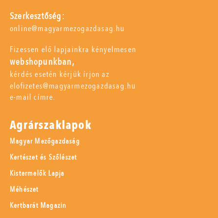
Szerkesztőség:
online@magyarmezogazdasag.hu
Fizessen elő lapjainkra kényelmesen
webshopunkban,
kérdés esetén kérjük írjon az
elofizetes@magyarmezogazdasag.hu
e-mail címre.
Agrárszaklapok
Magyar Mezőgazdaság
Kertészet és Szőlészet
Kistermelők Lapja
Méhészet
Kertbarát Magazin