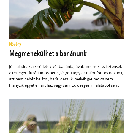
Növény
Megmenekülhet a banánunk
Jól haladnak a kísérletek két banánfajtával, amelyek rezisztensek
a rettegett fuzáriumos betegségre. Hogy ez miért fontos nekünk,
azt nem nehéz belátni, ha felidézzük, melyik gyümölcs nem
hiányzik egyetlen áruház vagy sarki zöldséges kínálatából sem.