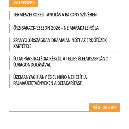
LEGFRISSEBB
TERMÉSZETKÖZELI TANULÁS A BAKONY SZÍVÉBEN
ŐSZIBARACK-SZEZON 2026 – NE MARADJ LE RÓLA
SPANYOLORSZÁGBAN DRÁMAIAN NŐTT AZ ERDŐTÜZEK
KÁRTÉTELE
ÚJ AGRÁRSTRATÉGIA KÉSZÜL A TELJES ÉLELMISZERLÁNC
ÚJRAGONDOLÁSÁVAL
ÜZEMANYAGHIÁNY ÉS EL NIÑO NEHEZÍTI A
PÁLMAÜLTETVÉNYEKEN A BETAKARÍTÁST
MÉG TÖBB HÍR