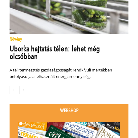
Növény
Uborka hajtatás télen: lehet még
olcsóbban
A téli termesztés gazdaságosságát rendkívüli mértékben
befolyásolja a felhasznált energiamennyiség.
WEBSHOP