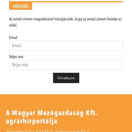
HÍRLEVÉL
Az email címem megadásával hozzájárulok, hogy az email címem kezelje az
oldal.
Email
Teljes név
A Magyar Mezőgazdaság Kft.
agrárhírportálja
Naponta friss hírekkel, videóriportokkal,