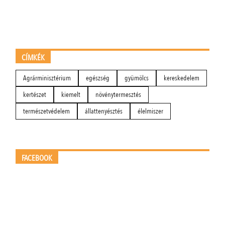
CÍMKÉK
Agrárminisztérium
egészség
gyümölcs
kereskedelem
kertészet
kiemelt
növénytermesztés
természetvédelem
állattenyésztés
élelmiszer
FACEBOOK