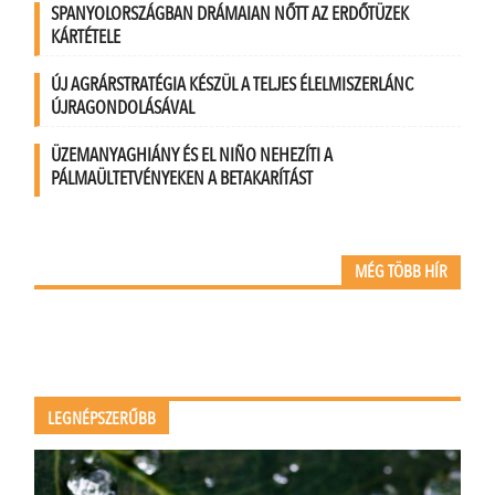
SPANYOLORSZÁGBAN DRÁMAIAN NŐTT AZ ERDŐTÜZEK
KÁRTÉTELE
ÚJ AGRÁRSTRATÉGIA KÉSZÜL A TELJES ÉLELMISZERLÁNC
ÚJRAGONDOLÁSÁVAL
ÜZEMANYAGHIÁNY ÉS EL NIÑO NEHEZÍTI A
PÁLMAÜLTETVÉNYEKEN A BETAKARÍTÁST
MÉG TÖBB HÍR
LEGNÉPSZERŰBB