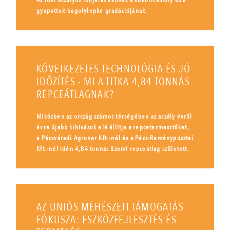
Az idei aszályos időjárás kedvez a kukoricamoly és a
gyapottok-bagolylepke gradációjának.
KÖVETKEZETES TECHNOLÓGIA ÉS JÓ
IDŐZÍTÉS - MI A TITKA 4,84 TONNÁS
REPCEÁTLAGNAK?
Miközben az ország számos térségében az aszály évről
évre újabb kihívások elé állítja a repcetermesztőket,
a Pécsváradi Agrover Kft.-nél és a Pécs-Reménypusztai
Kft.-nél idén 4,84 tonnás üzemi repceátlag született.
AZ UNIÓS MÉHÉSZETI TÁMOGATÁS
FÓKUSZA: ESZKÖZFEJLESZTÉS ÉS