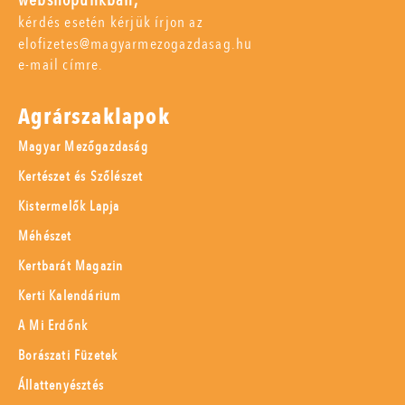
webshopunkban,
kérdés esetén kérjük írjon az
elofizetes@magyarmezogazdasag.hu
e-mail címre.
Agrárszaklapok
Magyar Mezőgazdaság
Kertészet és Szőlészet
Kistermelők Lapja
Méhészet
Kertbarát Magazin
Kerti Kalendárium
A Mi Erdőnk
Borászati Füzetek
Állattenyésztés