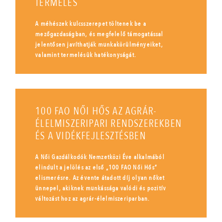
TERMELÉS
A méhészek kulcsszerepet töltenek be a
mezőgazdaságban, és megfelelő támogatással
jelentősen javíthatják munkakörülményeiket,
valamint termelésük hatékonyságát.
100 FAO NŐI HŐS AZ AGRÁR-
ÉLELMISZERIPARI RENDSZEREKBEN
ÉS A VIDÉKFEJLESZTÉSBEN
A Női Gazdálkodók Nemzetközi Éve alkalmából
elindult a jelölés az első „100 FAO Női Hős”
elismerésre. Az évente átadott díj olyan nőket
ünnepel, akiknek munkássága valódi és pozitív
változást hoz az agrár-élelmiszeriparban.