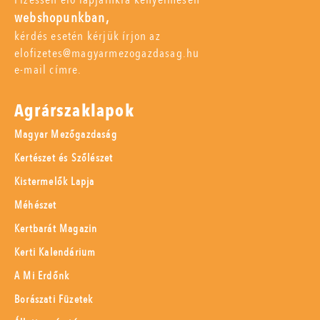
webshopunkban,
kérdés esetén kérjük írjon az
elofizetes@magyarmezogazdasag.hu
e-mail címre.
Agrárszaklapok
Magyar Mezőgazdaság
Kertészet és Szőlészet
Kistermelők Lapja
Méhészet
Kertbarát Magazin
Kerti Kalendárium
A Mi Erdőnk
Borászati Füzetek