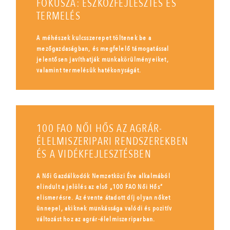
FÓKUSZA: ESZKÖZFEJLESZTÉS ÉS
TERMELÉS
A méhészek kulcsszerepet töltenek be a
mezőgazdaságban, és megfelelő támogatással
jelentősen javíthatják munkakörülményeiket,
valamint termelésük hatékonyságát.
100 FAO NŐI HŐS AZ AGRÁR-
ÉLELMISZERIPARI RENDSZEREKBEN
ÉS A VIDÉKFEJLESZTÉSBEN
A Női Gazdálkodók Nemzetközi Éve alkalmából
elindult a jelölés az első „100 FAO Női Hős”
elismerésre. Az évente átadott díj olyan nőket
ünnepel, akiknek munkássága valódi és pozitív
változást hoz az agrár-élelmiszeriparban.