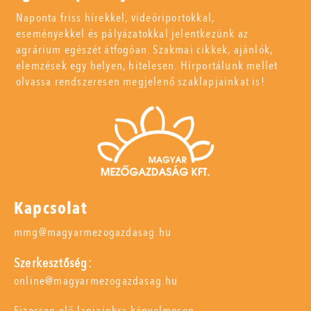
Naponta friss hírekkel, videóriportokkal,
eseményekkel és pályázatokkal jelentkezünk az
agrárium egészét átfogóan. Szakmai cikkek, ajánlók,
elemzések egy helyen, hitelesen. Hírportálunk mellet
olvassa rendszeresen megjelenő szaklapjainkat is!
Kapcsolat
mmg@magyarmezogazdasag.hu
Szerkesztőség:
online@magyarmezogazdasag.hu
Fizessen elő lapjainkra kényelmesen