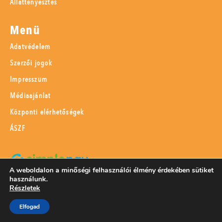
Állattenyésztés
Menü
Adatvédelem
Szerzői jogok
Impresszum
Médiaajánlat
Központi elérhetőségek
ÁSZF
A weboldalon a minőségi felhasználói élmény érdekében sütiket
használunk.
SimplePay adattovábbítási nyilatkozat
Részletek
Elfogad
© 2023 Magyar Mezőgazdaság Kft.