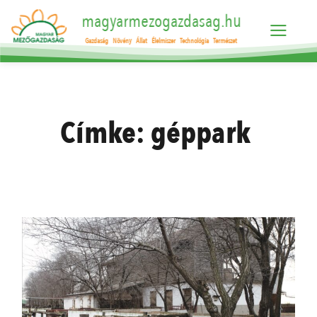
magyarmezogazdasag.hu
Gazdaság
Növény
Állat
Élelmiszer
Technológia
Természet
Címke:
géppark