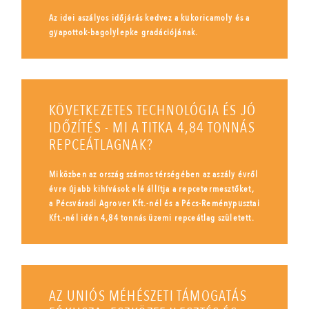
Az idei aszályos időjárás kedvez a kukoricamoly és a
gyapottok-bagolylepke gradációjának.
KÖVETKEZETES TECHNOLÓGIA ÉS JÓ
IDŐZÍTÉS - MI A TITKA 4,84 TONNÁS
REPCEÁTLAGNAK?
Miközben az ország számos térségében az aszály évről
évre újabb kihívások elé állítja a repcetermesztőket,
a Pécsváradi Agrover Kft.-nél és a Pécs-Reménypusztai
Kft.-nél idén 4,84 tonnás üzemi repceátlag született.
AZ UNIÓS MÉHÉSZETI TÁMOGATÁS