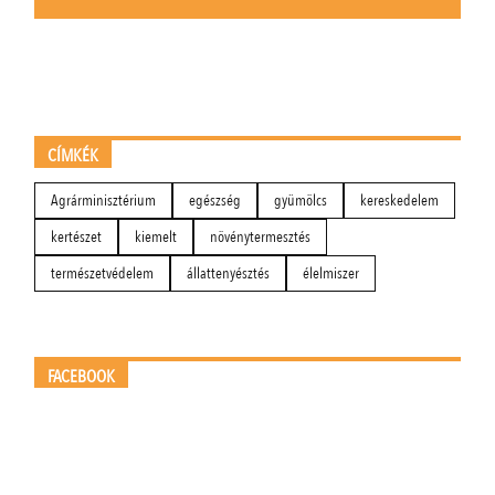
CÍMKÉK
Agrárminisztérium
egészség
gyümölcs
kereskedelem
kertészet
kiemelt
növénytermesztés
természetvédelem
állattenyésztés
élelmiszer
FACEBOOK