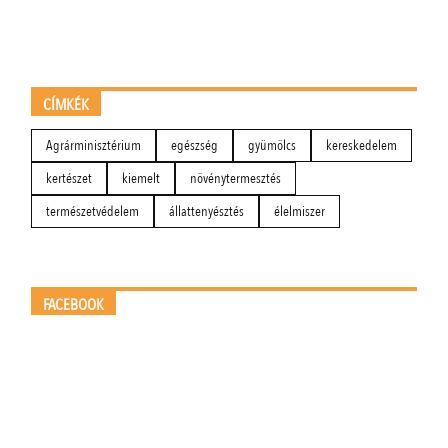
CÍMKÉK
Agrárminisztérium
egészség
gyümölcs
kereskedelem
kertészet
kiemelt
növénytermesztés
természetvédelem
állattenyésztés
élelmiszer
FACEBOOK