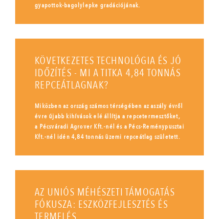
gyapottok-bagolylepke gradációjának.
KÖVETKEZETES TECHNOLÓGIA ÉS JÓ
IDŐZÍTÉS - MI A TITKA 4,84 TONNÁS
REPCEÁTLAGNAK?
Miközben az ország számos térségében az aszály évről
évre újabb kihívások elé állítja a repcetermesztőket,
a Pécsváradi Agrover Kft.-nél és a Pécs-Reménypusztai
Kft.-nél idén 4,84 tonnás üzemi repceátlag született.
AZ UNIÓS MÉHÉSZETI TÁMOGATÁS
FÓKUSZA: ESZKÖZFEJLESZTÉS ÉS
TERMELÉS