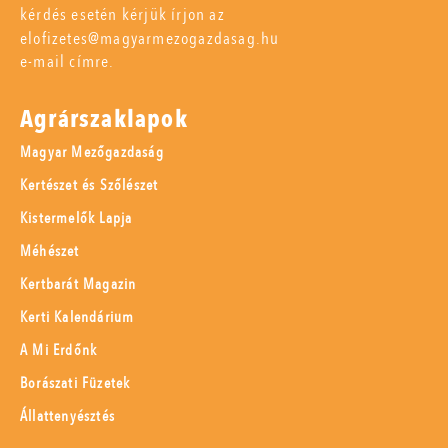
kérdés esetén kérjük írjon az
elofizetes@magyarmezogazdasag.hu
e-mail címre.
Agrárszaklapok
Magyar Mezőgazdaság
Kertészet és Szőlészet
Kistermelők Lapja
Méhészet
Kertbarát Magazin
Kerti Kalendárium
A Mi Erdőnk
Borászati Füzetek
Állattenyésztés