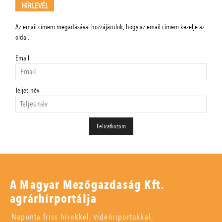
HÍRLEVÉL
Az email címem megadásával hozzájárulok, hogy az email címem kezelje az
oldal.
Email
Teljes név
A Magyar Mezőgazdaság Kft.
agrárhírportálja
Naponta friss hírekkel, videóriportokkal,