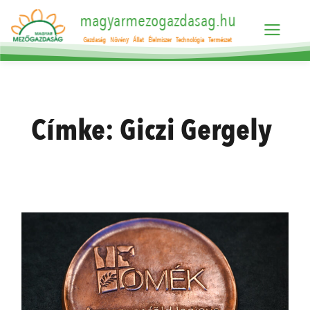
magyarmezogazdasag.hu
Gazdaság
Növény
Állat
Élelmiszer
Technológia
Természet
Címke:
Giczi Gergely