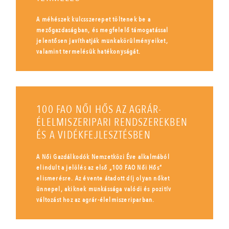
A méhészek kulcsszerepet töltenek be a
mezőgazdaságban, és megfelelő támogatással
jelentősen javíthatják munkakörülményeiket,
valamint termelésük hatékonyságát.
100 FAO NŐI HŐS AZ AGRÁR-
ÉLELMISZERIPARI RENDSZEREKBEN
ÉS A VIDÉKFEJLESZTÉSBEN
A Női Gazdálkodók Nemzetközi Éve alkalmából
elindult a jelölés az első „100 FAO Női Hős”
elismerésre. Az évente átadott díj olyan nőket
ünnepel, akiknek munkássága valódi és pozitív
változást hoz az agrár-élelmiszeriparban.