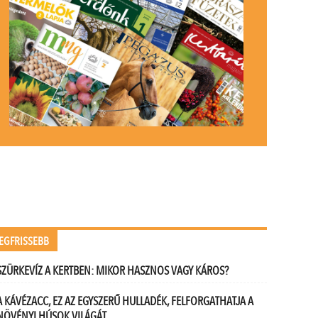
EGFRISSEBB
SZÜRKEVÍZ A KERTBEN: MIKOR HASZNOS VAGY KÁROS?
A KÁVÉZACC, EZ AZ EGYSZERŰ HULLADÉK, FELFORGATHATJA A
NÖVÉNYI HÚSOK VILÁGÁT