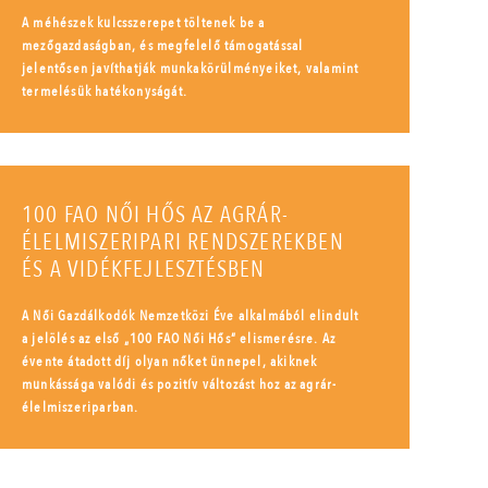
A méhészek kulcsszerepet töltenek be a
mezőgazdaságban, és megfelelő támogatással
jelentősen javíthatják munkakörülményeiket, valamint
termelésük hatékonyságát.
100 FAO NŐI HŐS AZ AGRÁR-
ÉLELMISZERIPARI RENDSZEREKBEN
ÉS A VIDÉKFEJLESZTÉSBEN
A Női Gazdálkodók Nemzetközi Éve alkalmából elindult
a jelölés az első „100 FAO Női Hős” elismerésre. Az
évente átadott díj olyan nőket ünnepel, akiknek
munkássága valódi és pozitív változást hoz az agrár-
élelmiszeriparban.