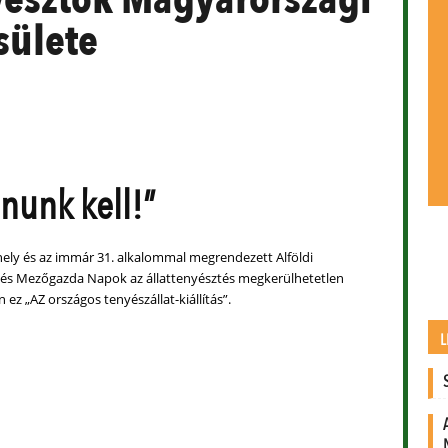
sülete
anunk kell!”
ly és az immár 31. alkalommal megrendezett Alföldi
i és Mezőgazda Napok az állattenyésztés megkerülhetetlen
ez „AZ országos tenyészállat-kiállítás”.
L