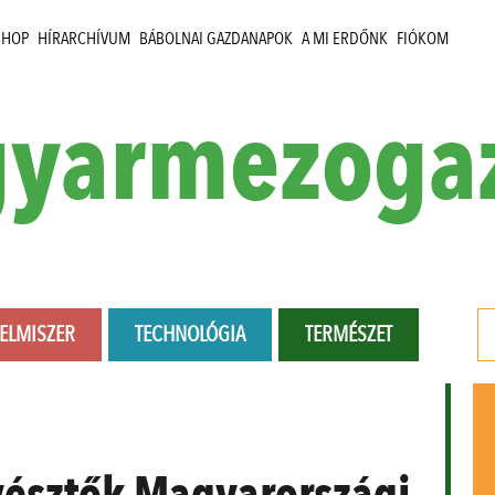
SHOP
HÍRARCHÍVUM
BÁBOLNAI GAZDANAPOK
A MI ERDŐNK
FIÓKOM
yarmezoga
LELMISZER
TECHNOLÓGIA
TERMÉSZET
yésztők Magyarországi