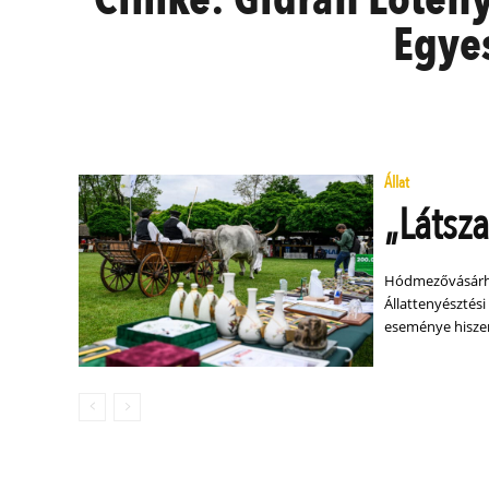
Egye
Állat
„Látsz
Hódmezővásárhe
Állattenyésztés
eseménye hiszen 