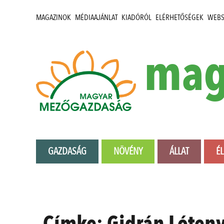
MAGAZINOK
MÉDIAAJÁNLAT
KIADÓRÓL
ELÉRHETŐSÉGEK
WEB
mag
GAZDASÁG
NÖVÉNY
ÁLLAT
É
Címke:
Gidrán Lóten