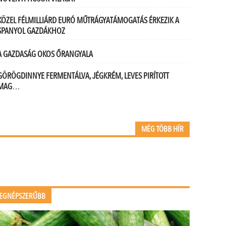
KÖZEL FÉLMILLIÁRD EURÓ MŰTRÁGYATÁMOGATÁS ÉRKEZIK A
SPANYOL GAZDÁKHOZ
A GAZDASÁG OKOS ŐRANGYALA
GÖRÖGDINNYE FERMENTÁLVA, JÉGKRÉM, LEVES PIRÍTOTT
MAG…
MÉG TÖBB HÍR
EGNÉPSZERŰBB