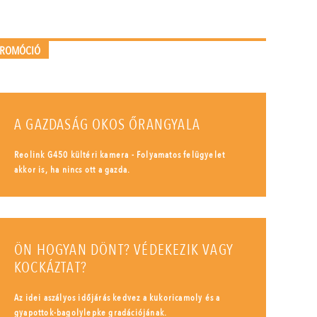
PROMÓCIÓ
A GAZDASÁG OKOS ŐRANGYALA
Reolink G450 kültéri kamera - Folyamatos felügyelet
akkor is, ha nincs ott a gazda.
ÖN HOGYAN DÖNT? VÉDEKEZIK VAGY
KOCKÁZTAT?
Az idei aszályos időjárás kedvez a kukoricamoly és a
gyapottok-bagolylepke gradációjának.