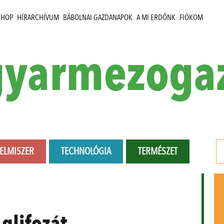
SHOP
HÍRARCHÍVUM
BÁBOLNAI GAZDANAPOK
A MI ERDŐNK
FIÓKOM
yarmezoga
LELMISZER
TECHNOLÓGIA
TERMÉSZET
:
glifozát