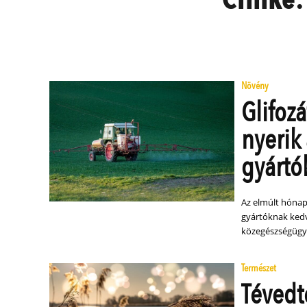
Növény
Glifozá
nyerik
gyártó
Az elmúlt hónap
gyártóknak kedv
közegészségügyi
Természet
Tévedt