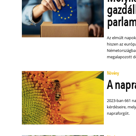
gazdál
parlam
Az elmúlt napok
hiszen az európa
Németországban
megalapozott dö
Növény
A napr
2023-ban 661 na
kérdéseire, mel
napraforgót.