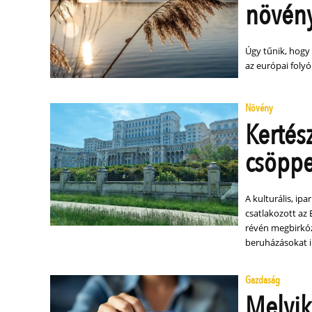
növény
Úgy tűnik, hogy
az európai foly
Növény
Kertés
csöppe
A kulturális, i
csatlakozott az
révén megbirkózz
beruházásokat i
Gazdaság
Melyik