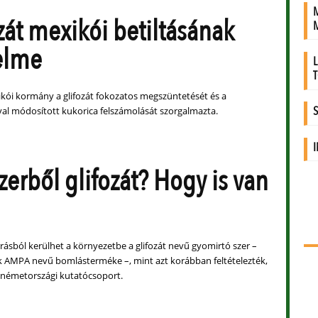
ozát mexikói betiltásának
elme
kói kormány a glifozát fokozatos megszüntetését és a
al módosított kukorica felszámolását szorgalmazta.
erből glifozát? Hogy is van
rásból kerülhet a környezetbe a glifozát nevű gyomirtó szer –
k AMPA nevű bomlásterméke –, mint azt korábban feltételezték,
 németországi kutatócsoport.