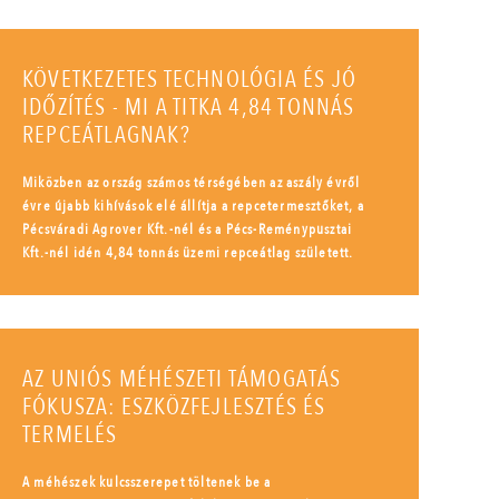
KÖVETKEZETES TECHNOLÓGIA ÉS JÓ
IDŐZÍTÉS - MI A TITKA 4,84 TONNÁS
REPCEÁTLAGNAK?
Miközben az ország számos térségében az aszály évről
évre újabb kihívások elé állítja a repcetermesztőket, a
Pécsváradi Agrover Kft.-nél és a Pécs-Reménypusztai
Kft.-nél idén 4,84 tonnás üzemi repceátlag született.
AZ UNIÓS MÉHÉSZETI TÁMOGATÁS
FÓKUSZA: ESZKÖZFEJLESZTÉS ÉS
TERMELÉS
A méhészek kulcsszerepet töltenek be a