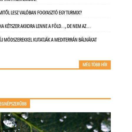
MITŐL LESZ VALÓBAN FOGYASZTÓ EGY TURMIX?
HA KÉTSZER AKKORA LENNE A FÖLD…, DE NEM AZ…
ÚJ MÓDSZEREKKEL KUTATJÁK A MEDITERRÁN BÁLNÁKAT
MÉG TÖBB HÍR
EGNÉPSZERŰBB