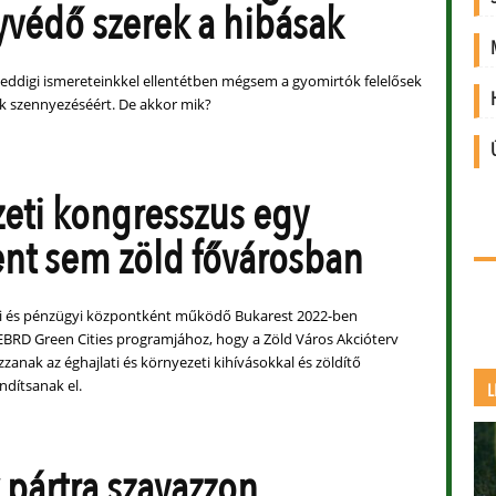
védő szerek a hibásak
 eddigi ismereteinkkel ellentétben mégsem a gyomirtók felelősek
ók szennyezéséért. De akkor mik?
zeti kongresszus egy
nt sem zöld fővárosban
pari és pénzügyi központként működő Bukarest 2022-ben
 EBRD Green Cities programjához, hogy a Zöld Város Akcióterv
anak az éghajlati és környezeti kihívásokkal és zöldítő
ndítsanak el.
L
 pártra szavazzon