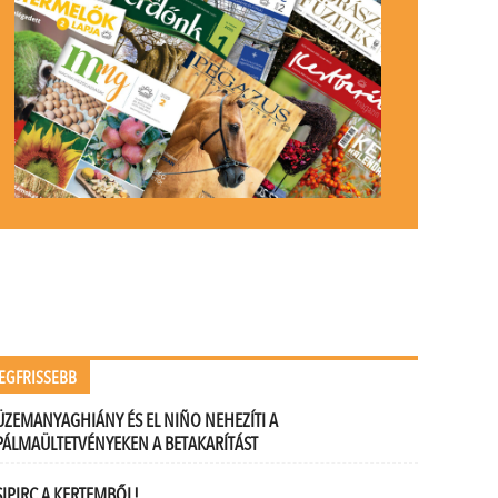
EGFRISSEBB
ÜZEMANYAGHIÁNY ÉS EL NIÑO NEHEZÍTI A
PÁLMAÜLTETVÉNYEKEN A BETAKARÍTÁST
SIPIRC A KERTEMBŐL!