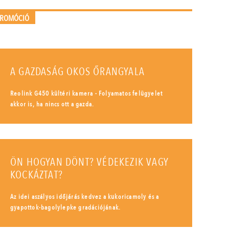
PROMÓCIÓ
A GAZDASÁG OKOS ŐRANGYALA
Reolink G450 kültéri kamera - Folyamatos felügyelet
akkor is, ha nincs ott a gazda.
ÖN HOGYAN DÖNT? VÉDEKEZIK VAGY
KOCKÁZTAT?
Az idei aszályos időjárás kedvez a kukoricamoly és a
gyapottok-bagolylepke gradációjának.