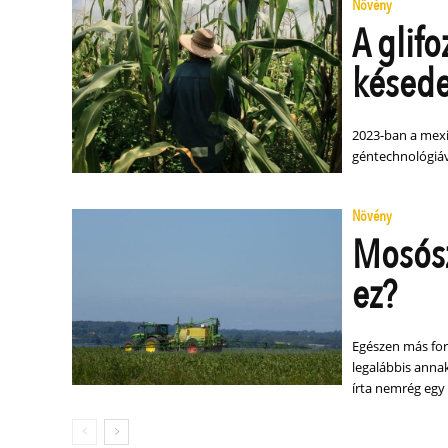
Növény
A glif
késed
2023-ban a mexi
géntechnológiáv
Növény
Mosósz
ez?
Egészen más for
legalábbis anna
írta nemrég egy