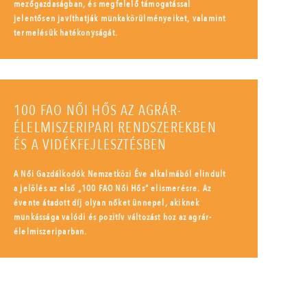
mezőgazdaságban, és megfelelő támogatással
jelentősen javíthatják munkakörülményeiket, valamint
termelésük hatékonyságát.
100 FAO NŐI HŐS AZ AGRÁR-
ÉLELMISZERIPARI RENDSZEREKBEN
ÉS A VIDÉKFEJLESZTÉSBEN
A Női Gazdálkodók Nemzetközi Éve alkalmából elindult
a jelölés az első „100 FAO Női Hős” elismerésre. Az
évente átadott díj olyan nőket ünnepel, akiknek
munkássága valódi és pozitív változást hoz az agrár-
élelmiszeriparban.