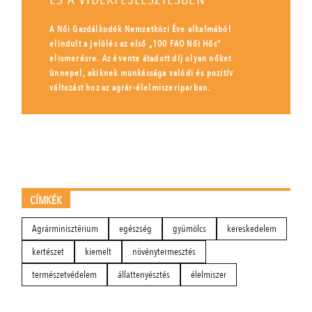
A Női Gazdálkodók Nemzetközi Éve alkalmából
elindult a jelölés az első „100 FAO Női Hős”
elismerésre. Az évente átadott díj olyan nőket
ünnepel, akiknek munkássága valódi és pozitív
változást hoz az agrár-élelmiszeriparban.
CÍMKÉK
Agrárminisztérium
egészség
gyümölcs
kereskedelem
kertészet
kiemelt
növénytermesztés
természetvédelem
állattenyésztés
élelmiszer