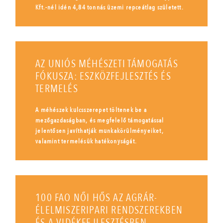
Kft.-nél idén 4,84 tonnás üzemi repceátlag született.
AZ UNIÓS MÉHÉSZETI TÁMOGATÁS
FÓKUSZA: ESZKÖZFEJLESZTÉS ÉS
TERMELÉS
A méhészek kulcsszerepet töltenek be a
mezőgazdaságban, és megfelelő támogatással
jelentősen javíthatják munkakörülményeiket,
valamint termelésük hatékonyságát.
100 FAO NŐI HŐS AZ AGRÁR-
ÉLELMISZERIPARI RENDSZEREKBEN
ÉS A VIDÉKFEJLESZTÉSBEN