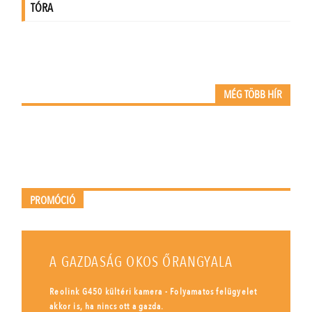
MÉG TÖBB HÍR
PROMÓCIÓ
A GAZDASÁG OKOS ŐRANGYALA
Reolink G450 kültéri kamera - Folyamatos felügyelet
akkor is, ha nincs ott a gazda.