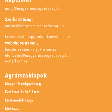
mmg@magyarmezogazdasag.hu
Szerkesztőség:
online@magyarmezogazdasag.hu
Fizessen elő lapjainkra kényelmesen
webshopunkban,
kérdés esetén kérjük írjon az
elofizetes@magyarmezogazdasag.hu
e-mail címre.
Agrárszaklapok
Magyar Mezőgazdaság
Kertészet és Szőlészet
Kistermelők Lapja
Méhészet