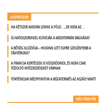
LEGFRISSEBB
HA KÉTSZER AKKORA LENNE A FÖLD…, DE NEM AZ…
ÚJ MÓDSZEREKKEL KUTATJÁK A MEDITERRÁN BÁLNÁKAT
A BŐSÉG ILLÚZIÓJA – HOGYAN LETT EGYRE SZEGÉNYEBB A
TÁNYÉRUNK?
A FRANCIA KERTÉSZEK IS KÜSZKÖDNEK, ÉS NEM CSAK
TŰZOLTÓ INTÉZKEDÉSEKET VÁRNAK
TÖRTÉNELMI MÉLYPONTON A BÚZATERMÉS AZ ASZÁLY MIATT
MÉG TÖBB HÍR