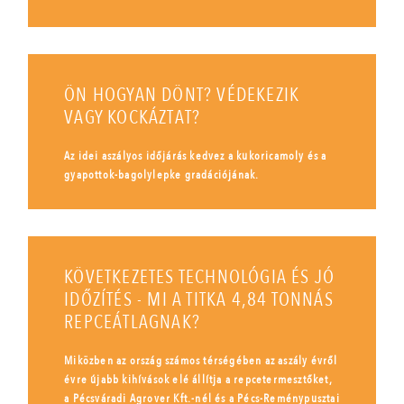
ÖN HOGYAN DÖNT? VÉDEKEZIK
VAGY KOCKÁZTAT?
Az idei aszályos időjárás kedvez a kukoricamoly és a
gyapottok-bagolylepke gradációjának.
KÖVETKEZETES TECHNOLÓGIA ÉS JÓ
IDŐZÍTÉS - MI A TITKA 4,84 TONNÁS
REPCEÁTLAGNAK?
Miközben az ország számos térségében az aszály évről
évre újabb kihívások elé állítja a repcetermesztőket,
a Pécsváradi Agrover Kft.-nél és a Pécs-Reménypusztai