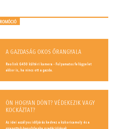
PROMÓCIÓ
A GAZDASÁG OKOS ŐRANGYALA
Reolink G450 kültéri kamera - Folyamatos felügyelet
akkor is, ha nincs ott a gazda.
ÖN HOGYAN DÖNT? VÉDEKEZIK VAGY
KOCKÁZTAT?
Az idei aszályos időjárás kedvez a kukoricamoly és a
gyapottok-bagolylepke gradációjának.