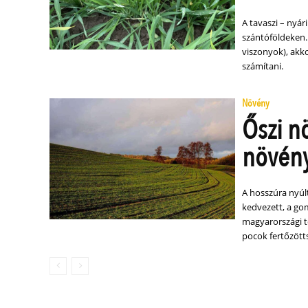
A tavaszi – nyár
szántóföldeken
viszonyok), akk
számítani.
Növény
Őszi n
növény
A hosszúra nyúl
kedvezett, a go
magyarországi t
pocok fertőzött