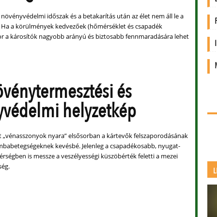
i növényvédelmi időszak és a betakarítás után az élet nem áll le a
. Ha a körülmények kedvezőek (hőmérséklet és csapadék
or a károsítók nagyobb arányú és biztosabb fennmaradására lehet
övénytermesztési és
védelmi helyzetkép
t „vénasszonyok nyara” elsősorban a kártevők felszaporodásának
mbabetegségeknek kevésbé. Jelenleg a csapadékosabb, nyugat-
érségben is messze a veszélyességi küszöbérték feletti a mezei
ség.
L