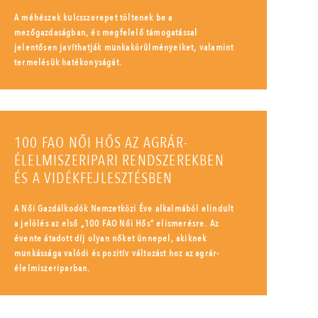
A méhészek kulcsszerepet töltenek be a
mezőgazdaságban, és megfelelő támogatással
jelentősen javíthatják munkakörülményeiket, valamint
termelésük hatékonyságát.
100 FAO NŐI HŐS AZ AGRÁR-
ÉLELMISZERIPARI RENDSZEREKBEN
ÉS A VIDÉKFEJLESZTÉSBEN
A Női Gazdálkodók Nemzetközi Éve alkalmából elindult
a jelölés az első „100 FAO Női Hős” elismerésre. Az
évente átadott díj olyan nőket ünnepel, akiknek
munkássága valódi és pozitív változást hoz az agrár-
élelmiszeriparban.