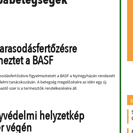
varasodásfertőzésre
meztet a BASF
asodásfertőzésre figyelmeztetett a BASF a Nyíregyházán rendezett
lmi tanácskozásán. A betegség megelőzésére az idén egy új
ölő szer is a termesztők rendelkezésére áll.
L
védelmi helyzetkép
r végén