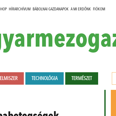
SHOP
HÍRARCHÍVUM
BÁBOLNAI GAZDANAPOK
A MI ERDŐNK
FIÓKOM
yarmezoga
LELMISZER
TECHNOLÓGIA
TERMÉSZET
abetegségek