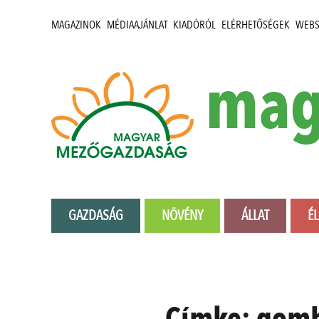
MAGAZINOK
MÉDIAAJÁNLAT
KIADÓRÓL
ELÉRHETŐSÉGEK
WEB
mag
GAZDASÁG
NÖVÉNY
ÁLLAT
É
Címke:
gomb