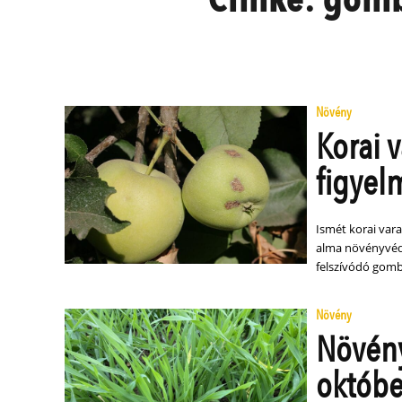
Növény
Korai 
figyel
Ismét korai var
alma növényvéde
felszívódó gomba
Növény
Növény
októbe