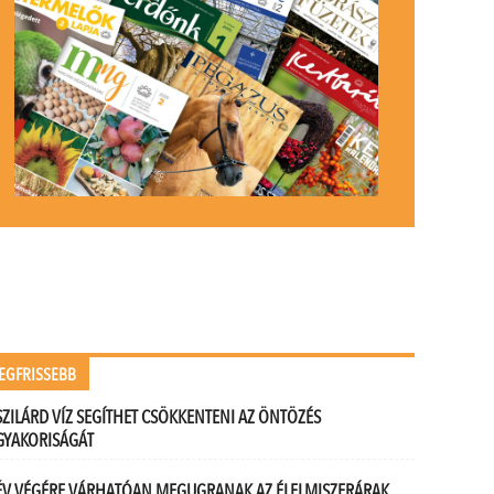
EGFRISSEBB
SZILÁRD VÍZ SEGÍTHET CSÖKKENTENI AZ ÖNTÖZÉS
GYAKORISÁGÁT
ÉV VÉGÉRE VÁRHATÓAN MEGUGRANAK AZ ÉLELMISZERÁRAK