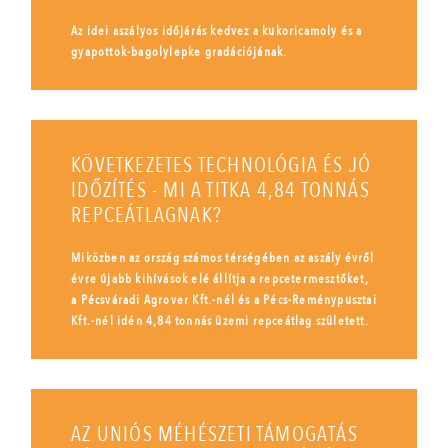
Az idei aszályos időjárás kedvez a kukoricamoly és a
gyapottok-bagolylepke gradációjának.
KÖVETKEZETES TECHNOLÓGIA ÉS JÓ
IDŐZÍTÉS - MI A TITKA 4,84 TONNÁS
REPCEÁTLAGNAK?
Miközben az ország számos térségében az aszály évről
évre újabb kihívások elé állítja a repcetermesztőket,
a Pécsváradi Agrover Kft.-nél és a Pécs-Reménypusztai
Kft.-nél idén 4,84 tonnás üzemi repceátlag született.
AZ UNIÓS MÉHÉSZETI TÁMOGATÁS