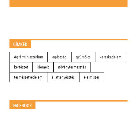
CÍMKÉK
Agrárminisztérium
egészség
gyümölcs
kereskedelem
kertészet
kiemelt
növénytermesztés
természetvédelem
állattenyésztés
élelmiszer
FACEBOOK