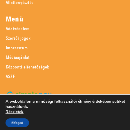
Állattenyésztés
Menü
Adatvédelem
Szerzői jogok
Impresszum
Médiaajánlat
Központi elérhetőségek
ÁSZF
A weboldalon a minőségi felhasználói élmény érdekében sütiket
használunk.
SimplePay adattovábbítási nyilatkozat
Részletek
Elfogad
© 2023 Magyar Mezőgazdaság Kft.