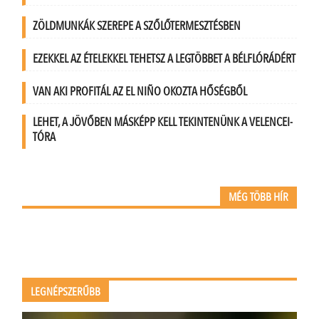
ZÖLDMUNKÁK SZEREPE A SZŐLŐTERMESZTÉSBEN
EZEKKEL AZ ÉTELEKKEL TEHETSZ A LEGTÖBBET A BÉLFLÓRÁDÉRT
VAN AKI PROFITÁL AZ EL NIÑO OKOZTA HŐSÉGBŐL
LEHET, A JÖVŐBEN MÁSKÉPP KELL TEKINTENÜNK A VELENCEI-
TÓRA
MÉG TÖBB HÍR
LEGNÉPSZERŰBB