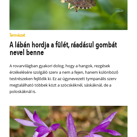
Természet
A lábán hordja a fülét, ráadásul gombát
nevel benne
A rovarvilágban gyakori dolog, hogy a hangok, rezgések
érzékelésére szolgáló szerv a nem a fejen, hanem különböző
testrészeken fejlődik ki. Ez az úgynevezett tympanális szerv
megtalálható többek közt a szöcskéknél, sáskáknál, de a
poloskáknál is.