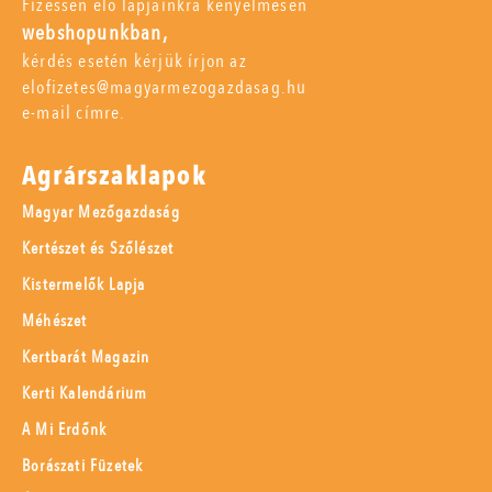
Fizessen elő lapjainkra kényelmesen
webshopunkban,
kérdés esetén kérjük írjon az
elofizetes@magyarmezogazdasag.hu
e-mail címre.
Agrárszaklapok
Magyar Mezőgazdaság
Kertészet és Szőlészet
Kistermelők Lapja
Méhészet
Kertbarát Magazin
Kerti Kalendárium
A Mi Erdőnk
Borászati Füzetek