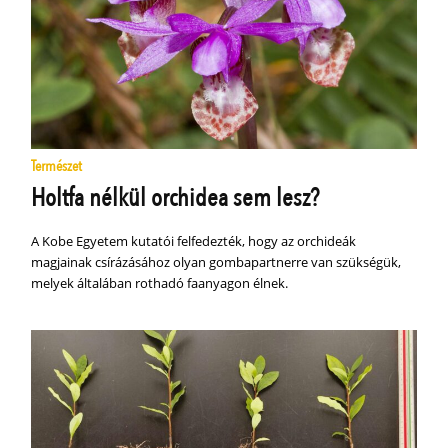
Természet
Holtfa nélkül orchidea sem lesz?
A Kobe Egyetem kutatói felfedezték, hogy az orchideák
magjainak csírázásához olyan gombapartnerre van szükségük,
melyek általában rothadó faanyagon élnek.