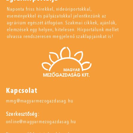
Naponta friss hírekkel, videóriportokkal,
eseményekkel és pályázatokkal jelentkezünk az
agrárium egészét átfogóan. Szakmai cikkek, ajánlók,
elemzések egy helyen, hitelesen. Hírportálunk mellet
olvassa rendszeresen megjelenő szaklapjainkat is!
Kapcsolat
mmg@magyarmezogazdasag.hu
Szerkesztőség:
online@magyarmezogazdasag.hu