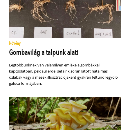
Növény
Gombavilág a talpunk alatt
Legtöbbünknek van valamilyen emléke a gombákkal
kapcsolatban, például erdei sétáink során látott hatalmas
őzlábak vagy a mesék illusztrációjaként gyakran feltűnő légyölő
galóca formájában.