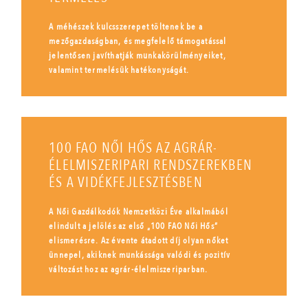
A méhészek kulcsszerepet töltenek be a
mezőgazdaságban, és megfelelő támogatással
jelentősen javíthatják munkakörülményeiket,
valamint termelésük hatékonyságát.
100 FAO NŐI HŐS AZ AGRÁR-
ÉLELMISZERIPARI RENDSZEREKBEN
ÉS A VIDÉKFEJLESZTÉSBEN
A Női Gazdálkodók Nemzetközi Éve alkalmából
elindult a jelölés az első „100 FAO Női Hős”
elismerésre. Az évente átadott díj olyan nőket
ünnepel, akiknek munkássága valódi és pozitív
változást hoz az agrár-élelmiszeriparban.