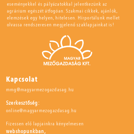
eseményekkel és pályázatokkal jelentkezünk az
agrárium egészét átfogóan. Szakmai cikkek, ajánlók,
elemzések egy helyen, hitelesen. Hírportálunk mellet
olvassa rendszeresen megjelenő szaklapjainkat is!
Kapcsolat
mmg@magyarmezogazdasag.hu
Szerkesztőség:
online@magyarmezogazdasag.hu
Fizessen elő lapjainkra kényelmesen
webshopunkban,