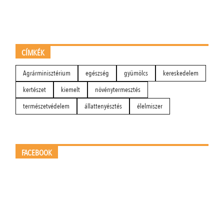
CÍMKÉK
Agrárminisztérium
egészség
gyümölcs
kereskedelem
kertészet
kiemelt
növénytermesztés
természetvédelem
állattenyésztés
élelmiszer
FACEBOOK