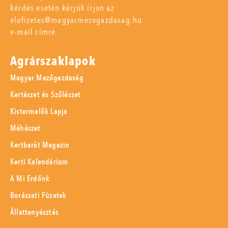
kérdés esetén kérjük írjon az
elofizetes@magyarmezogazdasag.hu
e-mail címre.
Agrárszaklapok
Magyar Mezőgazdaság
Kertészet és Szőlészet
Kistermelők Lapja
Méhészet
Kertbarát Magazin
Kerti Kalendárium
A Mi Erdőnk
Borászati Füzetek
Állattenyésztés