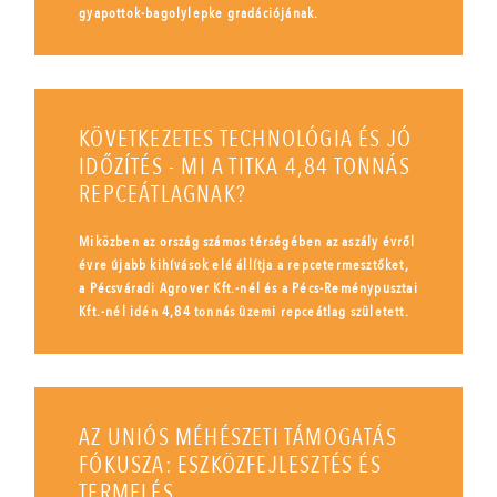
gyapottok-bagolylepke gradációjának.
KÖVETKEZETES TECHNOLÓGIA ÉS JÓ
IDŐZÍTÉS - MI A TITKA 4,84 TONNÁS
REPCEÁTLAGNAK?
Miközben az ország számos térségében az aszály évről
évre újabb kihívások elé állítja a repcetermesztőket,
a Pécsváradi Agrover Kft.-nél és a Pécs-Reménypusztai
Kft.-nél idén 4,84 tonnás üzemi repceátlag született.
AZ UNIÓS MÉHÉSZETI TÁMOGATÁS
FÓKUSZA: ESZKÖZFEJLESZTÉS ÉS
TERMELÉS