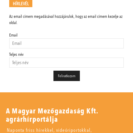
HÍRLEVÉL
Az email címem megadásával hozzájárulok, hogy az email címem kezelje az
oldal.
Email
Teljes név
A Magyar Mezőgazdaság Kft.
agrárhírportálja
Naponta friss hírekkel, videóriportokkal,