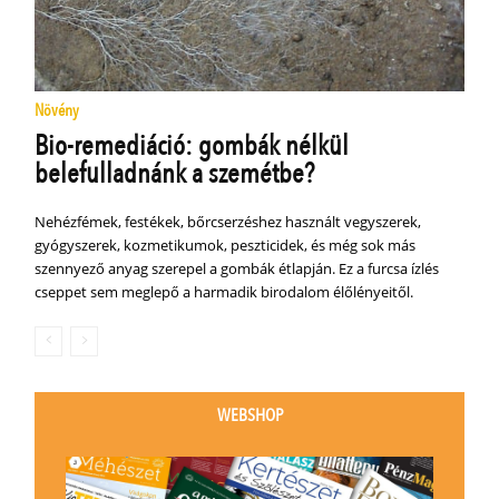
Növény
Bio-remediáció: gombák nélkül
belefulladnánk a szemétbe?
Nehézfémek, festékek, bőrcserzéshez használt vegyszerek,
gyógyszerek, kozmetikumok, peszticidek, és még sok más
szennyező anyag szerepel a gombák étlapján. Ez a furcsa ízlés
cseppet sem meglepő a harmadik birodalom élőlényeitől.
WEBSHOP