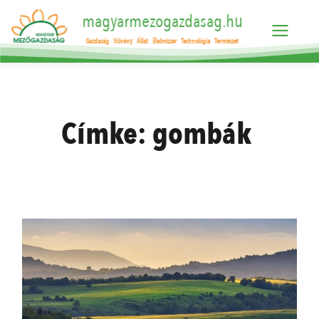
magyarmezogazdasag.hu
Gazdaság
Növény
Állat
Élelmiszer
Technológia
Természet
Címke:
gombák