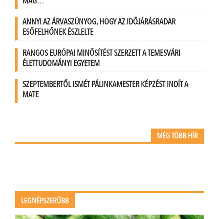
MAG…
ANNYI AZ ÁRVASZÚNYOG, HOGY AZ IDŐJÁRÁSRADAR
ESŐFELHŐNEK ÉSZLELTE
RANGOS EURÓPAI MINŐSÍTÉST SZERZETT A TEMESVÁRI
ÉLETTUDOMÁNYI EGYETEM
SZEPTEMBERTŐL ISMÉT PÁLINKAMESTER KÉPZÉST INDÍT A
MATE
MÉG TÖBB HÍR
LEGNÉPSZERŰBB