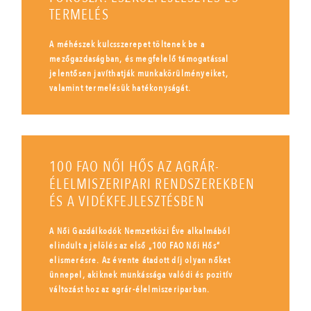
TERMELÉS
A méhészek kulcsszerepet töltenek be a
mezőgazdaságban, és megfelelő támogatással
jelentősen javíthatják munkakörülményeiket,
valamint termelésük hatékonyságát.
100 FAO NŐI HŐS AZ AGRÁR-
ÉLELMISZERIPARI RENDSZEREKBEN
ÉS A VIDÉKFEJLESZTÉSBEN
A Női Gazdálkodók Nemzetközi Éve alkalmából
elindult a jelölés az első „100 FAO Női Hős”
elismerésre. Az évente átadott díj olyan nőket
ünnepel, akiknek munkássága valódi és pozitív
változást hoz az agrár-élelmiszeriparban.