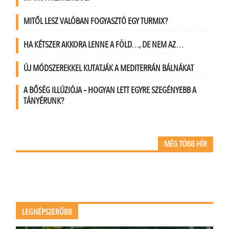
MITŐL LESZ VALÓBAN FOGYASZTÓ EGY TURMIX?
HA KÉTSZER AKKORA LENNE A FÖLD…, DE NEM AZ…
ÚJ MÓDSZEREKKEL KUTATJÁK A MEDITERRÁN BÁLNÁKAT
A BŐSÉG ILLÚZIÓJA – HOGYAN LETT EGYRE SZEGÉNYEBB A
TÁNYÉRUNK?
MÉG TÖBB HÍR
LEGNÉPSZERŰBB