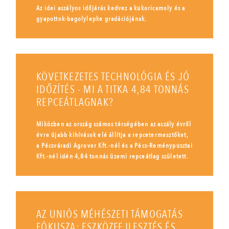
Az idei aszályos időjárás kedvez a kukoricamoly és a
gyapottok-bagolylepke gradációjának.
KÖVETKEZETES TECHNOLÓGIA ÉS JÓ
IDŐZÍTÉS - MI A TITKA 4,84 TONNÁS
REPCEÁTLAGNAK?
Miközben az ország számos térségében az aszály évről
évre újabb kihívások elé állítja a repcetermesztőket,
a Pécsváradi Agrover Kft.-nél és a Pécs-Reménypusztai
Kft.-nél idén 4,84 tonnás üzemi repceátlag született.
AZ UNIÓS MÉHÉSZETI TÁMOGATÁS
FÓKUSZA: ESZKÖZFEJLESZTÉS ÉS