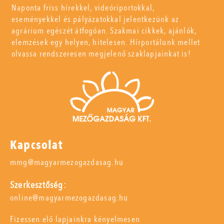
Naponta friss hírekkel, videóriportokkal,
eseményekkel és pályázatokkal jelentkezünk az
agrárium egészét átfogóan. Szakmai cikkek, ajánlók,
elemzések egy helyen, hitelesen. Hírportálunk mellet
olvassa rendszeresen megjelenő szaklapjainkat is!
Kapcsolat
mmg@magyarmezogazdasag.hu
Szerkesztőség:
online@magyarmezogazdasag.hu
Fizessen elő lapjainkra kényelmesen