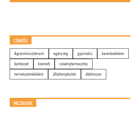
CÍMKÉK
Agrárminisztérium
egészség
gyümölcs
kereskedelem
kertészet
kiemelt
növénytermesztés
természetvédelem
állattenyésztés
élelmiszer
FACEBOOK