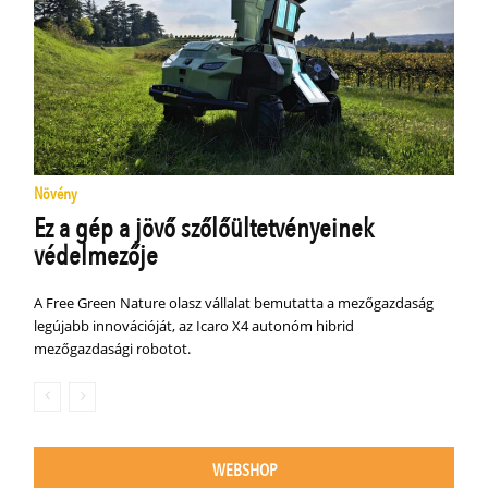
Növény
Ez a gép a jövő szőlőültetvényeinek
védelmezője
A Free Green Nature olasz vállalat bemutatta a mezőgazdaság
legújabb innovációját, az Icaro X4 autonóm hibrid
mezőgazdasági robotot.
WEBSHOP