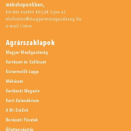
webshopunkban,
kérdés esetén kérjük írjon az
elofizetes@magyarmezogazdasag.hu
e-mail címre.
Agrárszaklapok
Magyar Mezőgazdaság
Kertészet és Szőlészet
Kistermelők Lapja
Méhészet
Kertbarát Magazin
Kerti Kalendárium
A Mi Erdőnk
Borászati Füzetek
Állattenyésztés