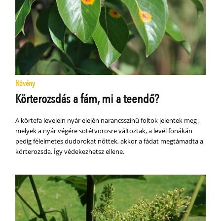
Növény
Körterozsdás a fám, mi a teendő?
A körtefa levelein nyár elején narancsszínű foltok jelentek meg ,
melyek a nyár végére sötétvörösre változtak, a levél fonákán
pedig félelmetes dudorokat nőttek, akkor a fádat megtámadta a
körterozsda. Így védekezhetsz ellene.