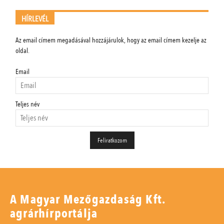
HÍRLEVÉL
Az email címem megadásával hozzájárulok, hogy az email címem kezelje az
oldal.
Email
Teljes név
A Magyar Mezőgazdaság Kft.
agrárhírportálja