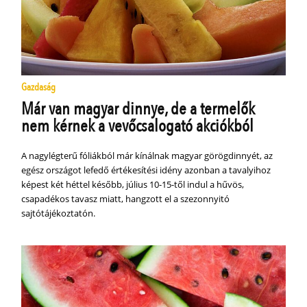
Gazdaság
Már van magyar dinnye, de a termelők
nem kérnek a vevőcsalogató akciókból
A nagylégterű fóliákból már kínálnak magyar görögdinnyét, az
egész országot lefedő értékesítési idény azonban a tavalyihoz
képest két héttel később, július 10-15-től indul a hűvös,
csapadékos tavasz miatt, hangzott el a szezonnyitó
sajtótájékoztatón.