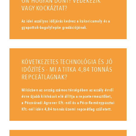
ÖN HOGYAN DÖNT? VÉDEKEZIK
VAGY KOCKÁZTAT?
Az idei aszályos időjárás kedvez a kukoricamoly és a
gyapottok-bagolylepke gradációjának.
KÖVETKEZETES TECHNOLÓGIA ÉS JÓ
IDŐZÍTÉS - MI A TITKA 4,84 TONNÁS
REPCEÁTLAGNAK?
Miközben az ország számos térségében az aszály évről
évre újabb kihívások elé állítja a repcetermesztőket,
a Pécsváradi Agrover Kft.-nél és a Pécs-Reménypusztai
Kft.-nél idén 4,84 tonnás üzemi repceátlag született.