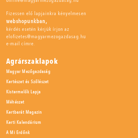
online@magyarmezogazdasag.hu
Fizessen elő lapjainkra kényelmesen
webshopunkban,
kérdés esetén kérjük írjon az
elofizetes@magyarmezogazdasag.hu
e-mail címre.
Agrárszaklapok
Magyar Mezőgazdaság
Kertészet és Szőlészet
Kistermelők Lapja
Méhészet
Kertbarát Magazin
Kerti Kalendárium
A Mi Erdőnk