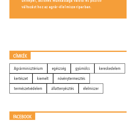
ünnepel, akiknek munkássága valódi és pozitív
változást hoz az agrár-élelmiszeriparban.
CÍMKÉK
Agrárminisztérium
egészség
gyümölcs
kereskedelem
kertészet
kiemelt
növénytermesztés
természetvédelem
állattenyésztés
élelmiszer
FACEBOOK