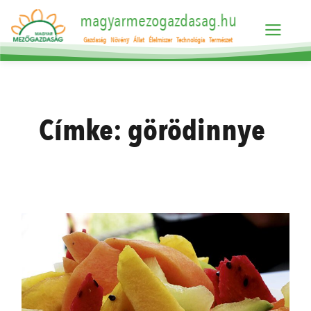
magyarmezogazdasag.hu
Gazdaság
Növény
Állat
Élelmiszer
Technológia
Természet
Címke:
görödinnye