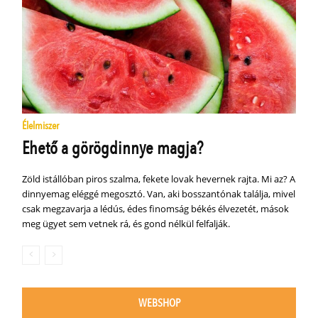
Élelmiszer
Ehető a görögdinnye magja?
Zöld istállóban piros szalma, fekete lovak hevernek rajta. Mi az? A
dinnyemag eléggé megosztó. Van, aki bosszantónak találja, mivel
csak megzavarja a lédús, édes finomság békés élvezetét, mások
meg ügyet sem vetnek rá, és gond nélkül felfalják.
WEBSHOP