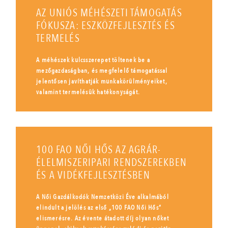
AZ UNIÓS MÉHÉSZETI TÁMOGATÁS
FÓKUSZA: ESZKÖZFEJLESZTÉS ÉS
TERMELÉS
A méhészek kulcsszerepet töltenek be a
mezőgazdaságban, és megfelelő támogatással
jelentősen javíthatják munkakörülményeiket,
valamint termelésük hatékonyságát.
100 FAO NŐI HŐS AZ AGRÁR-
ÉLELMISZERIPARI RENDSZEREKBEN
ÉS A VIDÉKFEJLESZTÉSBEN
A Női Gazdálkodók Nemzetközi Éve alkalmából
elindult a jelölés az első „100 FAO Női Hős”
elismerésre. Az évente átadott díj olyan nőket