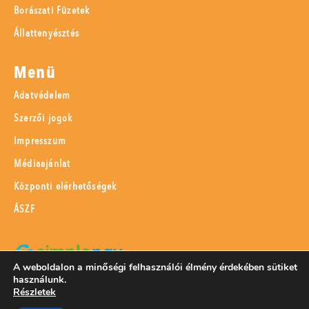
Borászati Füzetek
Állattenyésztés
Menü
Adatvédelem
Szerzői jogok
Impresszum
Médiaajánlat
Központi elérhetőségek
ÁSZF
A weboldalon a minőségi felhasználói élmény érdekében sütiket
használunk.
SimplePay adattovábbítási nyilatkozat
Részletek