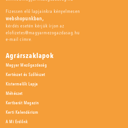
Fizessen elő lapjainkra kényelmesen
webshopunkban,
kérdés esetén kérjük írjon az
elofizetes@magyarmezogazdasag.hu
e-mail címre.
Agrárszaklapok
Magyar Mezőgazdaság
Kertészet és Szőlészet
Kistermelők Lapja
Méhészet
Kertbarát Magazin
Kerti Kalendárium
A Mi Erdőnk