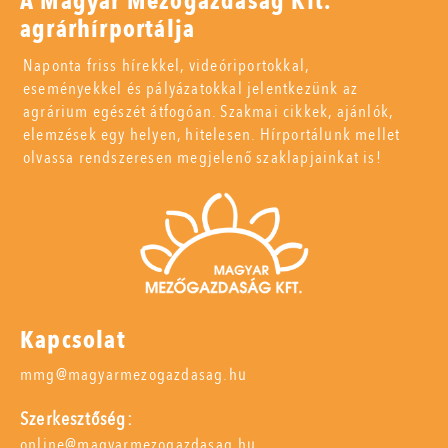
A Magyar Mezőgazdaság Kft.
agrárhírportálja
Naponta friss hírekkel, videóriportokkal,
eseményekkel és pályázatokkal jelentkezünk az
agrárium egészét átfogóan. Szakmai cikkek, ajánlók,
elemzések egy helyen, hitelesen. Hírportálunk mellet
olvassa rendszeresen megjelenő szaklapjainkat is!
Kapcsolat
mmg@magyarmezogazdasag.hu
Szerkesztőség:
online@magyarmezogazdasag.hu