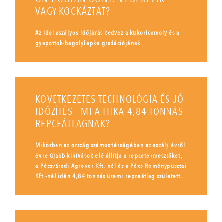
VAGY KOCKÁZTAT?
Az idei aszályos időjárás kedvez a kukoricamoly és a
gyapottok-bagolylepke gradációjának.
KÖVETKEZETES TECHNOLÓGIA ÉS JÓ
IDŐZÍTÉS - MI A TITKA 4,84 TONNÁS
REPCEÁTLAGNAK?
Miközben az ország számos térségében az aszály évről
évre újabb kihívások elé állítja a repcetermesztőket,
a Pécsváradi Agrover Kft.-nél és a Pécs-Reménypusztai
Kft.-nél idén 4,84 tonnás üzemi repceátlag született.