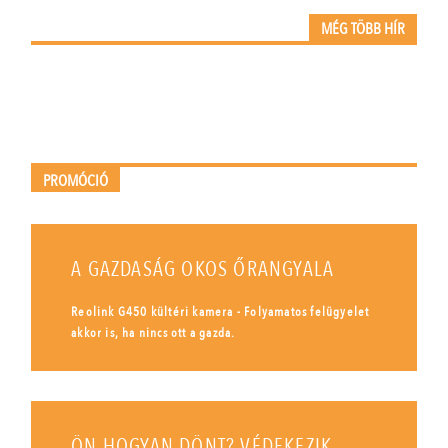
MÉG TÖBB HÍR
PROMÓCIÓ
A GAZDASÁG OKOS ŐRANGYALA
Reolink G450 kültéri kamera - Folyamatos felügyelet
akkor is, ha nincs ott a gazda.
ÖN HOGYAN DÖNT? VÉDEKEZIK