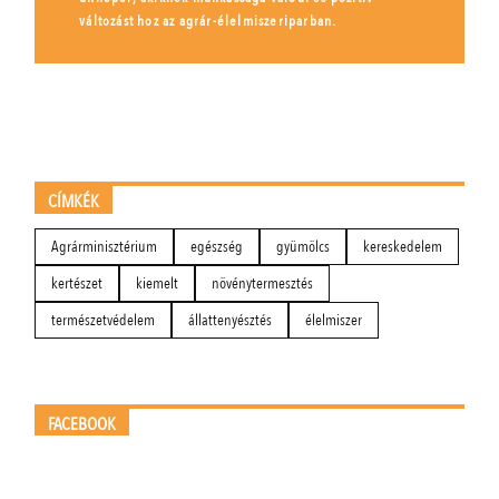
változást hoz az agrár-élelmiszeriparban.
CÍMKÉK
Agrárminisztérium
egészség
gyümölcs
kereskedelem
kertészet
kiemelt
növénytermesztés
természetvédelem
állattenyésztés
élelmiszer
FACEBOOK