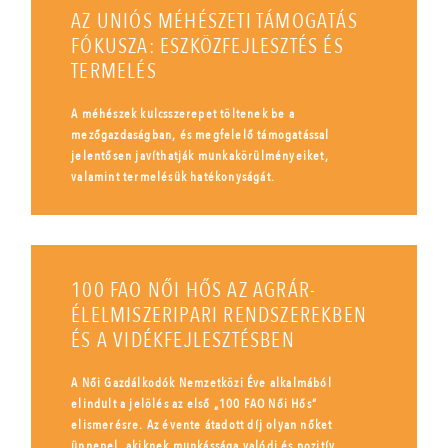
AZ UNIÓS MÉHÉSZETI TÁMOGATÁS
FÓKUSZA: ESZKÖZFEJLESZTÉS ÉS
TERMELÉS
A méhészek kulcsszerepet töltenek be a
mezőgazdaságban, és megfelelő támogatással
jelentősen javíthatják munkakörülményeiket,
valamint termelésük hatékonyságát.
100 FAO NŐI HŐS AZ AGRÁR-
ÉLELMISZERIPARI RENDSZEREKBEN
ÉS A VIDÉKFEJLESZTÉSBEN
A Női Gazdálkodók Nemzetközi Éve alkalmából
elindult a jelölés az első „100 FAO Női Hős”
elismerésre. Az évente átadott díj olyan nőket
ünnepel, akiknek munkássága valódi és pozitív