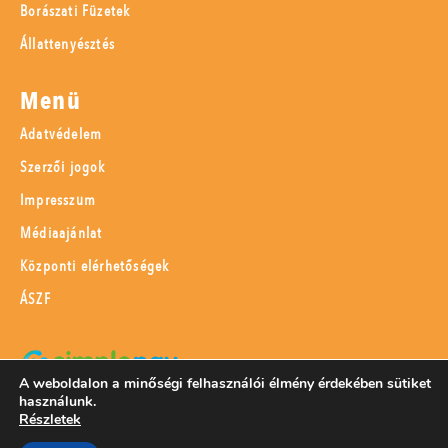
Borászati Füzetek
Állattenyésztés
Menü
Adatvédelem
Szerzői jogok
Impresszum
Médiaajánlat
Központi elérhetőségek
ÁSZF
A weboldalon a minőségi felhasználói élmény érdekében sütiket
használunk.
SimplePay adattovábbítási nyilatkozat
Részletek