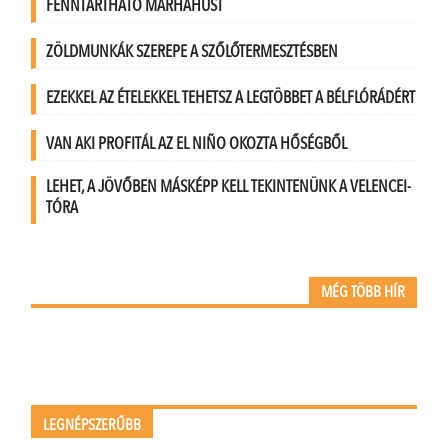
FENNTARTHATÓ MARHAHÚST
ZÖLDMUNKÁK SZEREPE A SZŐLŐTERMESZTÉSBEN
EZEKKEL AZ ÉTELEKKEL TEHETSZ A LEGTÖBBET A BÉLFLÓRÁDÉRT
VAN AKI PROFITÁL AZ EL NIÑO OKOZTA HŐSÉGBŐL
LEHET, A JÖVŐBEN MÁSKÉPP KELL TEKINTENÜNK A VELENCEI-
TÓRA
MÉG TÖBB HÍR
LEGNÉPSZERŰBB