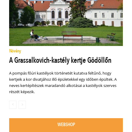
Növény
A Grassalkovich-kastély kertje Gödöllőn
A pompás főúri kastélyok történetét kutatva feltűnő, hogy
kertjeik a kor divatjához illő épületekkel egy időben épültek. A
neves kertépítészek maradandó alkotásai a kastélyok szerves
részét képezik.
WEBSHOP