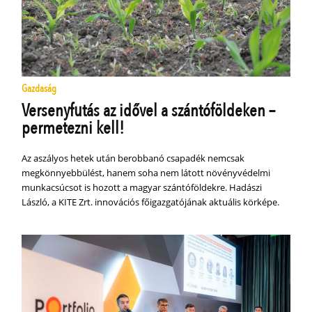
Gazdaság
Versenyfutás az idővel a szántóföldeken –
permetezni kell!
Az aszályos hetek után berobbanó csapadék nemcsak
megkönnyebbülést, hanem soha nem látott növényvédelmi
munkacsúcsot is hozott a magyar szántóföldekre. Hadászi
László, a KITE Zrt. innovációs főigazgatójának aktuális körképe.