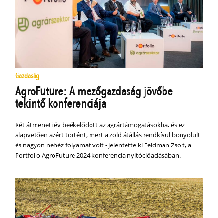
Gazdaság
AgroFuture: A mezőgazdaság jövőbe
tekintő konferenciája
Két átmeneti év beékelődött az agrártámogatásokba, és ez
alapvetően azért történt, mert a zöld átállás rendkívül bonyolult
és nagyon nehéz folyamat volt - jelentette ki Feldman Zsolt, a
Portfolio AgroFuture 2024 konferencia nyitóelőadásában.