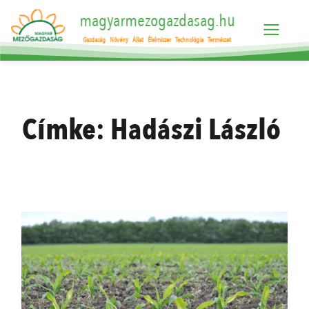
magyarmezogazdasag.hu
Gazdaság
Növény
Állat
Élelmiszer
Technológia
Természet
Címke:
Hadászi László