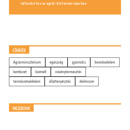
változást hoz az agrár-élelmiszeriparban.
CÍMKÉK
Agrárminisztérium
egészség
gyümölcs
kereskedelem
kertészet
kiemelt
növénytermesztés
természetvédelem
állattenyésztés
élelmiszer
FACEBOOK