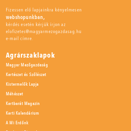
Fizessen elő lapjainkra kényelmesen
webshopunkban,
kérdés esetén kérjük írjon az
elofizetes@magyarmezogazdasag.hu
e-mail címre.
Agrárszaklapok
Magyar Mezőgazdaság
Kertészet és Szőlészet
Kistermelők Lapja
Méhészet
Kertbarát Magazin
Kerti Kalendárium
A Mi Erdőnk