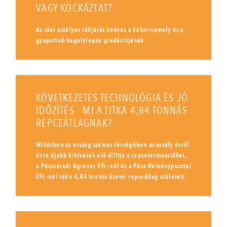
VAGY KOCKÁZTAT?
Az idei aszályos időjárás kedvez a kukoricamoly és a
gyapottok-bagolylepke gradációjának.
KÖVETKEZETES TECHNOLÓGIA ÉS JÓ
IDŐZÍTÉS - MI A TITKA 4,84 TONNÁS
REPCEÁTLAGNAK?
Miközben az ország számos térségében az aszály évről
évre újabb kihívások elé állítja a repcetermesztőket,
a Pécsváradi Agrover Kft.-nél és a Pécs-Reménypusztai
Kft.-nél idén 4,84 tonnás üzemi repceátlag született.