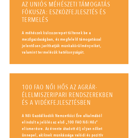
AZ UNIÓS MÉHÉSZETI TÁMOGATÁS
FÓKUSZA: ESZKÖZFEJLESZTÉS ÉS
TERMELÉS
A méhészek kulcsszerepet töltenek be a
mezőgazdaságban, és megfelelő támogatással
jelentősen javíthatják munkakörülményeiket,
valamint termelésük hatékonyságát.
100 FAO NŐI HŐS AZ AGRÁR-
ÉLELMISZERIPARI RENDSZEREKBEN
ÉS A VIDÉKFEJLESZTÉSBEN
A Női Gazdálkodók Nemzetközi Éve alkalmából
elindult a jelölés az első „100 FAO Női Hős”
elismerésre. Az évente átadott díj olyan nőket
ünnepel, akiknek munkássága valódi és pozitív