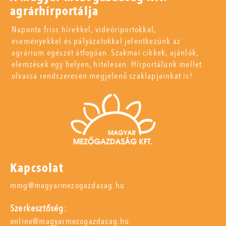
agrárhírportálja
Naponta friss hírekkel, videóriportokkal,
eseményekkel és pályázatokkal jelentkezünk az
agrárium egészét átfogóan. Szakmai cikkek, ajánlók,
elemzések egy helyen, hitelesen. Hírportálunk mellet
olvassa rendszeresen megjelenő szaklapjainkat is!
Kapcsolat
mmg@magyarmezogazdasag.hu
Szerkesztőség:
online@magyarmezogazdasag.hu