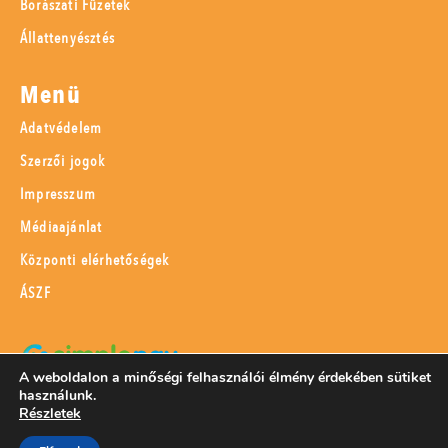
Borászati Füzetek
Állattenyésztés
Menü
Adatvédelem
Szerzői jogok
Impresszum
Médiaajánlat
Központi elérhetőségek
ÁSZF
A weboldalon a minőségi felhasználói élmény érdekében sütiket
használunk.
SimplePay adattovábbítási nyilatkozat
Részletek