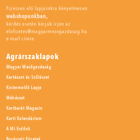
Fizessen elő lapjainkra kényelmesen
webshopunkban,
kérdés esetén kérjük írjon az
elofizetes@magyarmezogazdasag.hu
e-mail címre.
Agrárszaklapok
Magyar Mezőgazdaság
Kertészet és Szőlészet
Kistermelők Lapja
Méhészet
Kertbarát Magazin
Kerti Kalendárium
A Mi Erdőnk
Borászati Füzetek