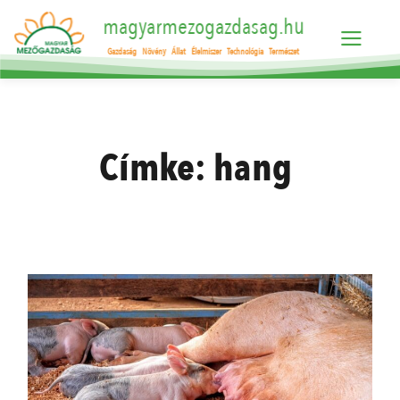
magyarmezogazdasag.hu
Gazdaság
Növény
Állat
Élelmiszer
Technológia
Természet
Címke:
hang