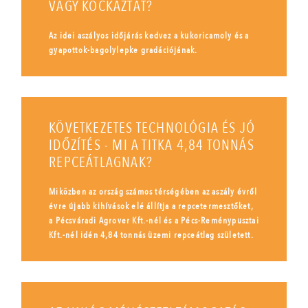
VAGY KOCKÁZTAT?
Az idei aszályos időjárás kedvez a kukoricamoly és a
gyapottok-bagolylepke gradációjának.
KÖVETKEZETES TECHNOLÓGIA ÉS JÓ
IDŐZÍTÉS - MI A TITKA 4,84 TONNÁS
REPCEÁTLAGNAK?
Miközben az ország számos térségében az aszály évről
évre újabb kihívások elé állítja a repcetermesztőket,
a Pécsváradi Agrover Kft.-nél és a Pécs-Reménypusztai
Kft.-nél idén 4,84 tonnás üzemi repceátlag született.