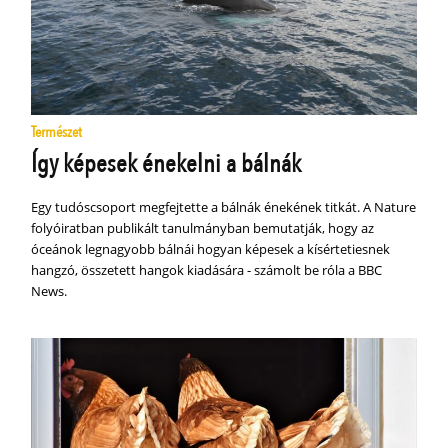
Természet
Így képesek énekelni a bálnák
Egy tudóscsoport megfejtette a bálnák énekének titkát. A Nature
folyóiratban publikált tanulmányban bemutatják, hogy az
óceánok legnagyobb bálnái hogyan képesek a kísértetiesnek
hangzó, összetett hangok kiadására - számolt be róla a BBC
News.