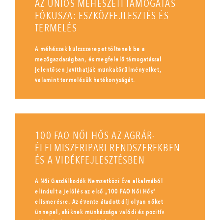
AZ UNIÓS MÉHÉSZETI TÁMOGATÁS
FÓKUSZA: ESZKÖZFEJLESZTÉS ÉS
TERMELÉS
A méhészek kulcsszerepet töltenek be a
mezőgazdaságban, és megfelelő támogatással
jelentősen javíthatják munkakörülményeiket,
valamint termelésük hatékonyságát.
100 FAO NŐI HŐS AZ AGRÁR-
ÉLELMISZERIPARI RENDSZEREKBEN
ÉS A VIDÉKFEJLESZTÉSBEN
A Női Gazdálkodók Nemzetközi Éve alkalmából
elindult a jelölés az első „100 FAO Női Hős”
elismerésre. Az évente átadott díj olyan nőket
ünnepel, akiknek munkássága valódi és pozitív