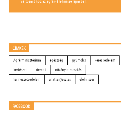
változást hoz az agrár-élelmiszeriparban.
CÍMKÉK
Agrárminisztérium
egészség
gyümölcs
kereskedelem
kertészet
kiemelt
növénytermesztés
természetvédelem
állattenyésztés
élelmiszer
FACEBOOK