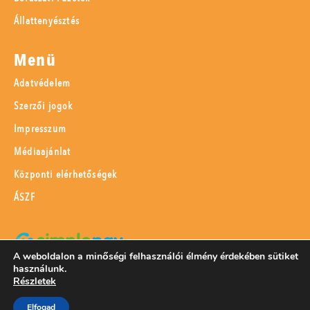
Állattenyésztés
Menü
Adatvédelem
Szerzői jogok
Impresszum
Médiaajánlat
Központi elérhetőségek
ÁSZF
A weboldalon a minőségi felhasználói élmény érdekében sütiket
használunk.
SimplePay adattovábbítási nyilatkozat
Részletek
Elfogad