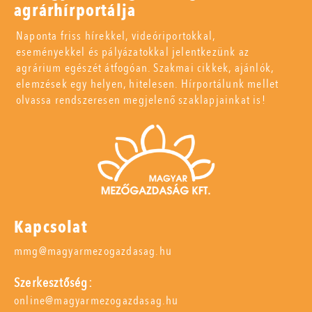
agrárhírportálja
Naponta friss hírekkel, videóriportokkal,
eseményekkel és pályázatokkal jelentkezünk az
agrárium egészét átfogóan. Szakmai cikkek, ajánlók,
elemzések egy helyen, hitelesen. Hírportálunk mellet
olvassa rendszeresen megjelenő szaklapjainkat is!
Kapcsolat
mmg@magyarmezogazdasag.hu
Szerkesztőség:
online@magyarmezogazdasag.hu