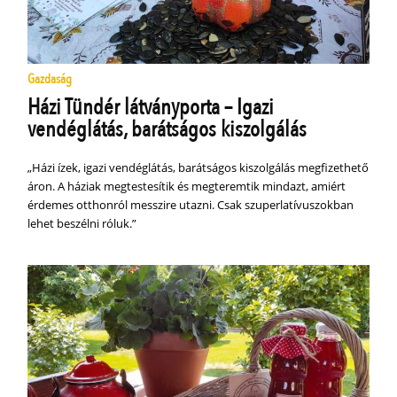
Gazdaság
Házi Tündér látványporta – Igazi
vendéglátás, barátságos kiszolgálás
„Házi ízek, igazi vendéglátás, barátságos kiszolgálás megfizethető
áron. A háziak megtestesítik és megteremtik mindazt, amiért
érdemes otthonról messzire utazni. Csak szuperlatívuszokban
lehet beszélni róluk.”