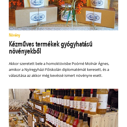
Növény
Kézműves termékek gyógyhatású
növényekből
Akkor szeretett bele a homoktövisbe Poórné Molnár Ágnes,
amikor a Nyíregyházi Főiskolán diplomatémát keresett, és a
választása az akkor még kevéssé ismert növényre esett.