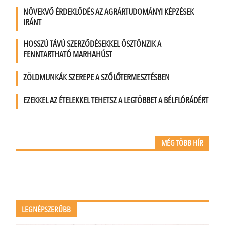
NÖVEKVŐ ÉRDEKLŐDÉS AZ AGRÁRTUDOMÁNYI KÉPZÉSEK
IRÁNT
HOSSZÚ TÁVÚ SZERZŐDÉSEKKEL ÖSZTÖNZIK A
FENNTARTHATÓ MARHAHÚST
ZÖLDMUNKÁK SZEREPE A SZŐLŐTERMESZTÉSBEN
EZEKKEL AZ ÉTELEKKEL TEHETSZ A LEGTÖBBET A BÉLFLÓRÁDÉRT
MÉG TÖBB HÍR
LEGNÉPSZERŰBB