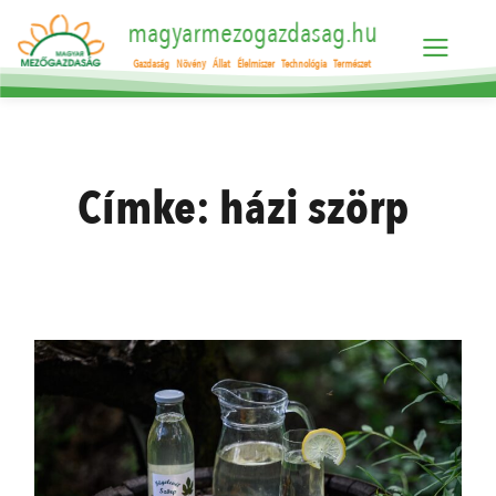
magyarmezogazdasag.hu
Gazdaság
Növény
Állat
Élelmiszer
Technológia
Természet
Címke:
házi szörp