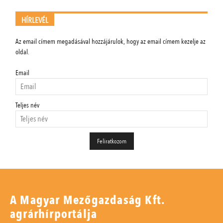
HÍRLEVÉL
Az email címem megadásával hozzájárulok, hogy az email címem kezelje az
oldal.
Email
Teljes név
A Magyar Mezőgazdaság Kft.
agrárhírportálja