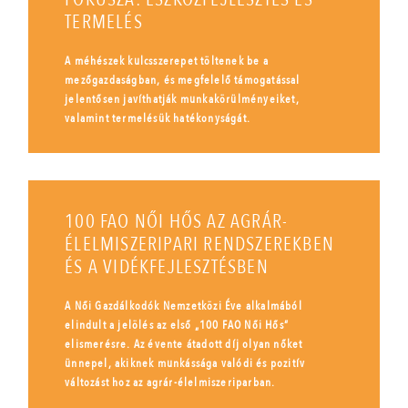
TERMELÉS
A méhészek kulcsszerepet töltenek be a
mezőgazdaságban, és megfelelő támogatással
jelentősen javíthatják munkakörülményeiket,
valamint termelésük hatékonyságát.
100 FAO NŐI HŐS AZ AGRÁR-
ÉLELMISZERIPARI RENDSZEREKBEN
ÉS A VIDÉKFEJLESZTÉSBEN
A Női Gazdálkodók Nemzetközi Éve alkalmából
elindult a jelölés az első „100 FAO Női Hős”
elismerésre. Az évente átadott díj olyan nőket
ünnepel, akiknek munkássága valódi és pozitív
változást hoz az agrár-élelmiszeriparban.