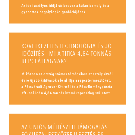
Az idei aszályos időjárás kedvez a kukoricamoly és a
gyapottok-bagolylepke gradációjának.
KÖVETKEZETES TECHNOLÓGIA ÉS JÓ
IDŐZÍTÉS - MI A TITKA 4,84 TONNÁS
REPCEÁTLAGNAK?
Miközben az ország számos térségében az aszály évről
évre újabb kihívások elé állítja a repcetermesztőket,
a Pécsváradi Agrover Kft.-nél és a Pécs-Reménypusztai
Kft.-nél idén 4,84 tonnás üzemi repceátlag született.
AZ UNIÓS MÉHÉSZETI TÁMOGATÁS
FÓKUSZA: ESZKÖZFEJLESZTÉS ÉS