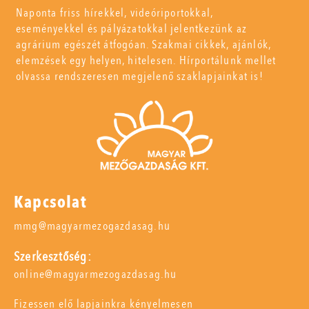
Naponta friss hírekkel, videóriportokkal,
eseményekkel és pályázatokkal jelentkezünk az
agrárium egészét átfogóan. Szakmai cikkek, ajánlók,
elemzések egy helyen, hitelesen. Hírportálunk mellet
olvassa rendszeresen megjelenő szaklapjainkat is!
Kapcsolat
mmg@magyarmezogazdasag.hu
Szerkesztőség:
online@magyarmezogazdasag.hu
Fizessen elő lapjainkra kényelmesen