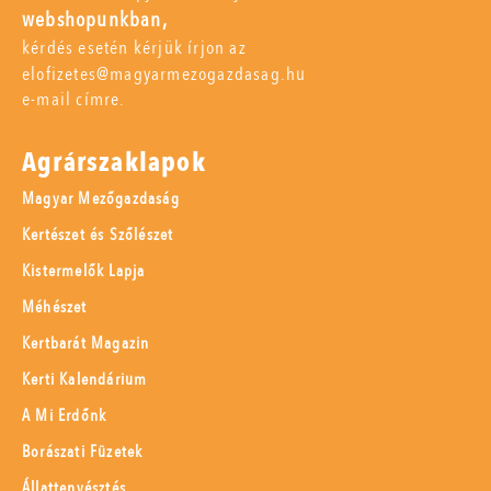
webshopunkban,
kérdés esetén kérjük írjon az
elofizetes@magyarmezogazdasag.hu
e-mail címre.
Agrárszaklapok
Magyar Mezőgazdaság
Kertészet és Szőlészet
Kistermelők Lapja
Méhészet
Kertbarát Magazin
Kerti Kalendárium
A Mi Erdőnk
Borászati Füzetek
Állattenyésztés