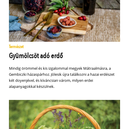
Természet
Gyümölcsöt adó erdő
Mindig örömmel és kis izgalommal megyek Mátraalmásra, a
Gembiczki házaspárhoz. Jólesik újra találkozni a hazai erdészet
két doyenjével, és kíváncsian várom, milyen erdei
alapanyagokkal készülnek.