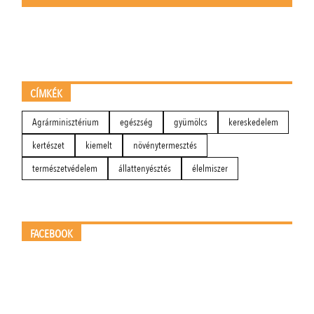
CÍMKÉK
Agrárminisztérium
egészség
gyümölcs
kereskedelem
kertészet
kiemelt
növénytermesztés
természetvédelem
állattenyésztés
élelmiszer
FACEBOOK