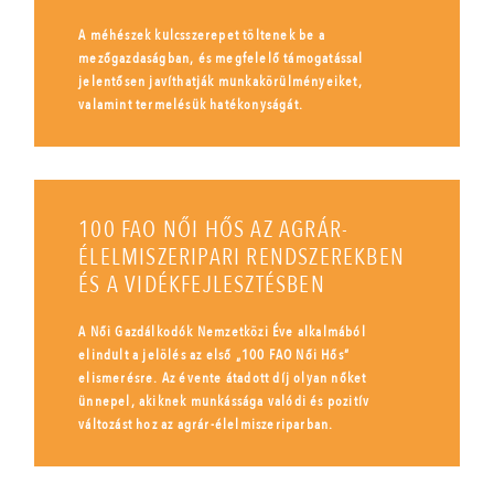
A méhészek kulcsszerepet töltenek be a
mezőgazdaságban, és megfelelő támogatással
jelentősen javíthatják munkakörülményeiket,
valamint termelésük hatékonyságát.
100 FAO NŐI HŐS AZ AGRÁR-
ÉLELMISZERIPARI RENDSZEREKBEN
ÉS A VIDÉKFEJLESZTÉSBEN
A Női Gazdálkodók Nemzetközi Éve alkalmából
elindult a jelölés az első „100 FAO Női Hős”
elismerésre. Az évente átadott díj olyan nőket
ünnepel, akiknek munkássága valódi és pozitív
változást hoz az agrár-élelmiszeriparban.