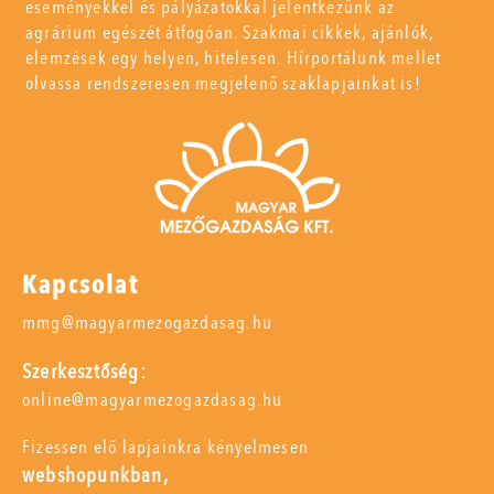
eseményekkel és pályázatokkal jelentkezünk az
agrárium egészét átfogóan. Szakmai cikkek, ajánlók,
elemzések egy helyen, hitelesen. Hírportálunk mellet
olvassa rendszeresen megjelenő szaklapjainkat is!
Kapcsolat
mmg@magyarmezogazdasag.hu
Szerkesztőség:
online@magyarmezogazdasag.hu
Fizessen elő lapjainkra kényelmesen
webshopunkban,