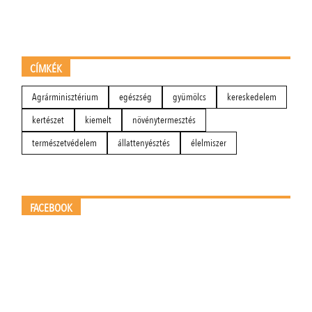
CÍMKÉK
Agrárminisztérium
egészség
gyümölcs
kereskedelem
kertészet
kiemelt
növénytermesztés
természetvédelem
állattenyésztés
élelmiszer
FACEBOOK