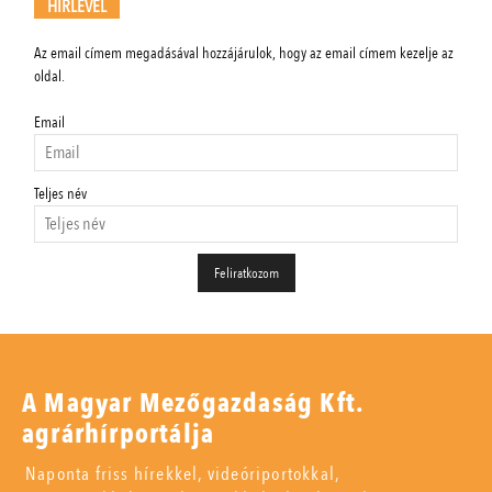
HÍRLEVÉL
Az email címem megadásával hozzájárulok, hogy az email címem kezelje az
oldal.
Email
Teljes név
A Magyar Mezőgazdaság Kft.
agrárhírportálja
Naponta friss hírekkel, videóriportokkal,