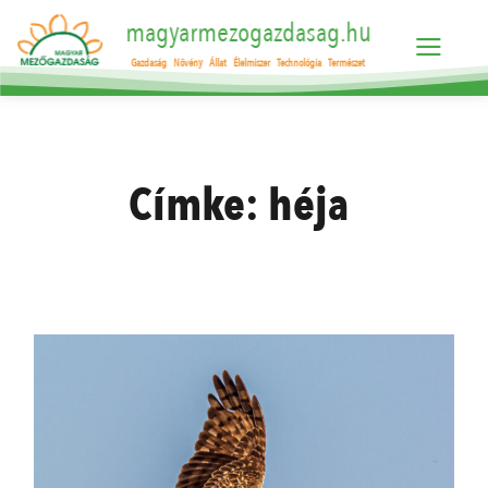
magyarmezogazdasag.hu
Gazdaság
Növény
Állat
Élelmiszer
Technológia
Természet
Címke:
héja