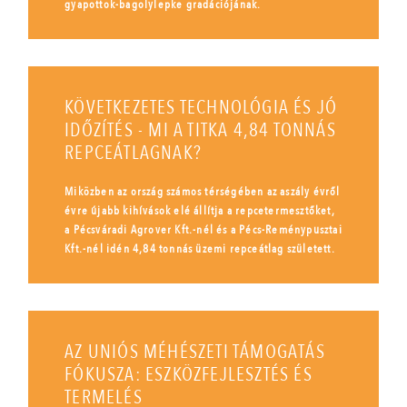
gyapottok-bagolylepke gradációjának.
KÖVETKEZETES TECHNOLÓGIA ÉS JÓ
IDŐZÍTÉS - MI A TITKA 4,84 TONNÁS
REPCEÁTLAGNAK?
Miközben az ország számos térségében az aszály évről
évre újabb kihívások elé állítja a repcetermesztőket,
a Pécsváradi Agrover Kft.-nél és a Pécs-Reménypusztai
Kft.-nél idén 4,84 tonnás üzemi repceátlag született.
AZ UNIÓS MÉHÉSZETI TÁMOGATÁS
FÓKUSZA: ESZKÖZFEJLESZTÉS ÉS
TERMELÉS