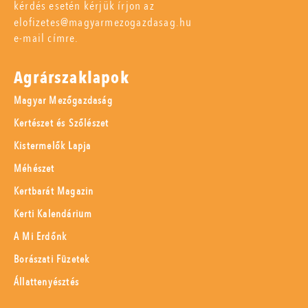
kérdés esetén kérjük írjon az
elofizetes@magyarmezogazdasag.hu
e-mail címre.
Agrárszaklapok
Magyar Mezőgazdaság
Kertészet és Szőlészet
Kistermelők Lapja
Méhészet
Kertbarát Magazin
Kerti Kalendárium
A Mi Erdőnk
Borászati Füzetek
Állattenyésztés