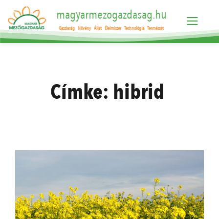
magyarmezogazdasag.hu
Gazdaság
Növény
Állat
Élelmiszer
Technológia
Természet
Címke:
hibrid