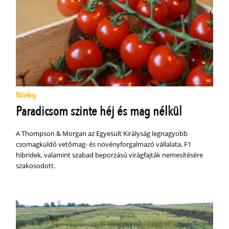
Növény
Paradicsom szinte héj és mag nélkül
A Thompson & Morgan az Egyesült Királyság legnagyobb
csomagküldő vetőmag- és növényforgalmazó vállalata, F1
hibridek, valamint szabad beporzású virágfajták nemesítésére
szakosodott.