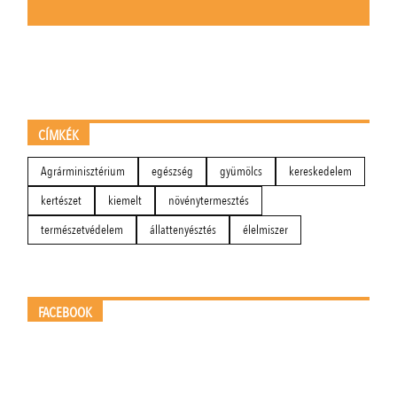
CÍMKÉK
Agrárminisztérium
egészség
gyümölcs
kereskedelem
kertészet
kiemelt
növénytermesztés
természetvédelem
állattenyésztés
élelmiszer
FACEBOOK