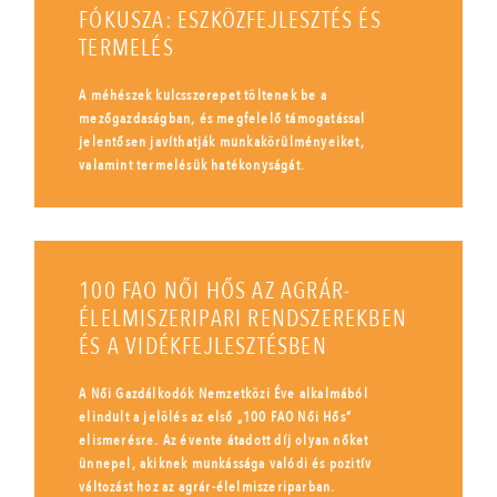
FÓKUSZA: ESZKÖZFEJLESZTÉS ÉS
TERMELÉS
A méhészek kulcsszerepet töltenek be a
mezőgazdaságban, és megfelelő támogatással
jelentősen javíthatják munkakörülményeiket,
valamint termelésük hatékonyságát.
100 FAO NŐI HŐS AZ AGRÁR-
ÉLELMISZERIPARI RENDSZEREKBEN
ÉS A VIDÉKFEJLESZTÉSBEN
A Női Gazdálkodók Nemzetközi Éve alkalmából
elindult a jelölés az első „100 FAO Női Hős”
elismerésre. Az évente átadott díj olyan nőket
ünnepel, akiknek munkássága valódi és pozitív
változást hoz az agrár-élelmiszeriparban.