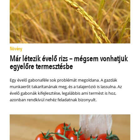
Növény
Már létezik évelő rizs – mégsem vonhatjuk
egyelőre termesztésbe
Egy évelő gabonaféle sok problémát megoldana. A gazdák
munkaerőt takarítanának meg, és a talajerózió is lassulna. Az
évelő gabonák kifejlesztése, legalábbis ami termést is hoz,
azonban rendkívül nehéz feladatnak bizonyult.