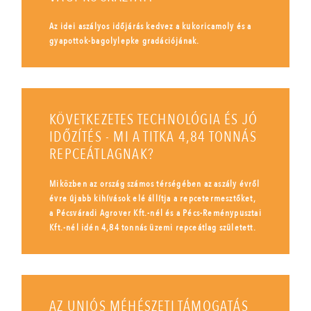
Az idei aszályos időjárás kedvez a kukoricamoly és a
gyapottok-bagolylepke gradációjának.
KÖVETKEZETES TECHNOLÓGIA ÉS JÓ
IDŐZÍTÉS - MI A TITKA 4,84 TONNÁS
REPCEÁTLAGNAK?
Miközben az ország számos térségében az aszály évről
évre újabb kihívások elé állítja a repcetermesztőket,
a Pécsváradi Agrover Kft.-nél és a Pécs-Reménypusztai
Kft.-nél idén 4,84 tonnás üzemi repceátlag született.
AZ UNIÓS MÉHÉSZETI TÁMOGATÁS