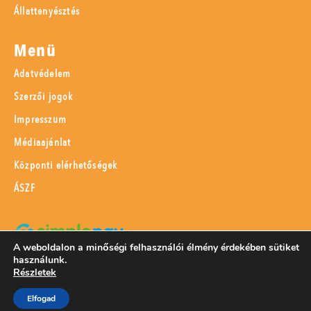
Állattenyésztés
Menü
Adatvédelem
Szerzői jogok
Impresszum
Médiaajánlat
Központi elérhetőségek
ÁSZF
A weboldalon a minőségi felhasználói élmény érdekében sütiket
használunk.
SimplePay adattovábbítási nyilatkozat
Részletek
Elfogad
© 2023 Magyar Mezőgazdaság Kft.