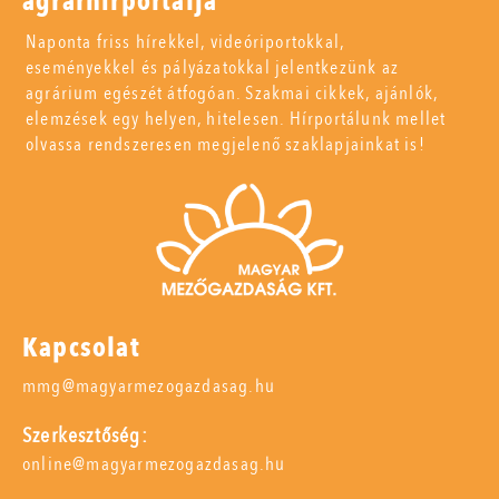
agrárhírportálja
Naponta friss hírekkel, videóriportokkal,
eseményekkel és pályázatokkal jelentkezünk az
agrárium egészét átfogóan. Szakmai cikkek, ajánlók,
elemzések egy helyen, hitelesen. Hírportálunk mellet
olvassa rendszeresen megjelenő szaklapjainkat is!
Kapcsolat
mmg@magyarmezogazdasag.hu
Szerkesztőség:
online@magyarmezogazdasag.hu