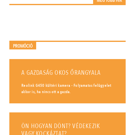
MÉG TÖBB HÍR
PROMÓCIÓ
A GAZDASÁG OKOS ŐRANGYALA
Reolink G450 kültéri kamera - Folyamatos felügyelet
akkor is, ha nincs ott a gazda.
ÖN HOGYAN DÖNT? VÉDEKEZIK
VAGY KOCKÁZTAT?