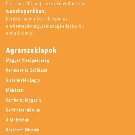
Fizessen elő lapjainkra kényelmesen
webshopunkban,
kérdés esetén kérjük írjon az
elofizetes@magyarmezogazdasag.hu
e-mail címre.
Agrárszaklapok
Magyar Mezőgazdaság
Kertészet és Szőlészet
Kistermelők Lapja
Méhészet
Kertbarát Magazin
Kerti Kalendárium
A Mi Erdőnk
Borászati Füzetek