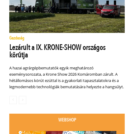
Gazdaság
Lezárult a IX. KRONE-SHOW országos
körútja
A hazai agrárgépbemutatók egyik meghatározó
eseménysorozata, a Krone Show 2026 Komáromban zárult. A
hétállomásos körút ezúttal is a gyakorlati tapasztalatokra és a
legmodernebb technológiák bemutatására helyezte a hangsúlyt.
WEBSHOP