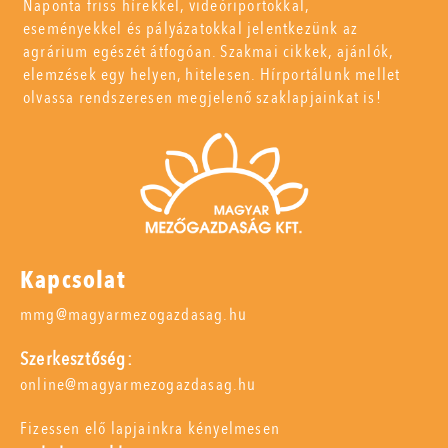
Naponta friss hírekkel, videóriportokkal,
eseményekkel és pályázatokkal jelentkezünk az
agrárium egészét átfogóan. Szakmai cikkek, ajánlók,
elemzések egy helyen, hitelesen. Hírportálunk mellet
olvassa rendszeresen megjelenő szaklapjainkat is!
Kapcsolat
mmg@magyarmezogazdasag.hu
Szerkesztőség:
online@magyarmezogazdasag.hu
Fizessen elő lapjainkra kényelmesen