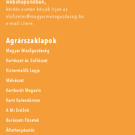
webshopunkban,
kérdés esetén kérjük írjon az
elofizetes@magyarmezogazdasag.hu
e-mail címre.
Agrárszaklapok
Magyar Mezőgazdaság
Kertészet és Szőlészet
Kistermelők Lapja
Méhészet
Kertbarát Magazin
Kerti Kalendárium
A Mi Erdőnk
Borászati Füzetek
Állattenyésztés