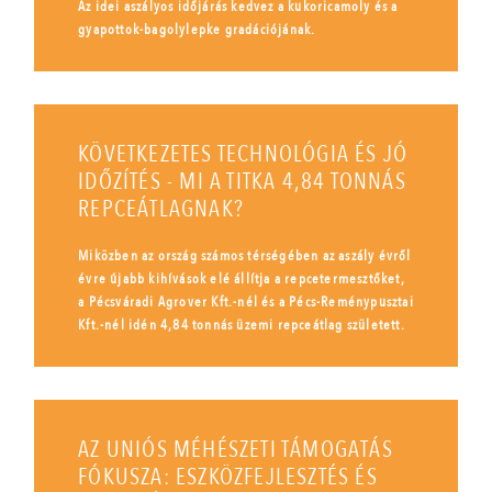
Az idei aszályos időjárás kedvez a kukoricamoly és a
gyapottok-bagolylepke gradációjának.
KÖVETKEZETES TECHNOLÓGIA ÉS JÓ
IDŐZÍTÉS - MI A TITKA 4,84 TONNÁS
REPCEÁTLAGNAK?
Miközben az ország számos térségében az aszály évről
évre újabb kihívások elé állítja a repcetermesztőket,
a Pécsváradi Agrover Kft.-nél és a Pécs-Reménypusztai
Kft.-nél idén 4,84 tonnás üzemi repceátlag született.
AZ UNIÓS MÉHÉSZETI TÁMOGATÁS
FÓKUSZA: ESZKÖZFEJLESZTÉS ÉS