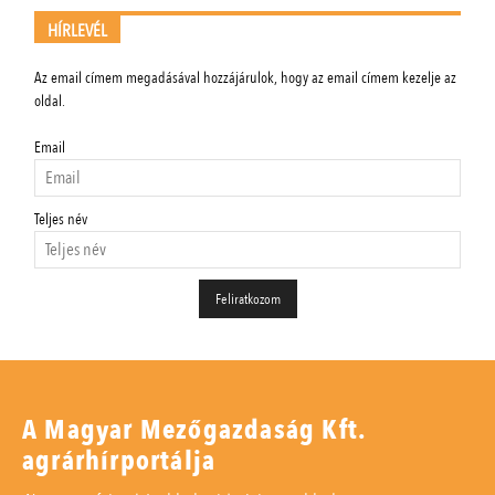
HÍRLEVÉL
Az email címem megadásával hozzájárulok, hogy az email címem kezelje az
oldal.
Email
Teljes név
A Magyar Mezőgazdaság Kft.
agrárhírportálja