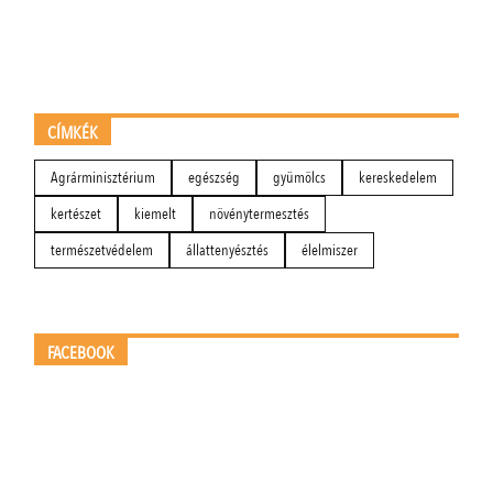
CÍMKÉK
Agrárminisztérium
egészség
gyümölcs
kereskedelem
kertészet
kiemelt
növénytermesztés
természetvédelem
állattenyésztés
élelmiszer
FACEBOOK