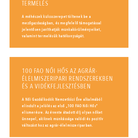
TERMELÉS
A méhészek kulcsszerepet töltenek be a
mezőgazdaságban, és megfelelő támogatással
jelentősen javíthatják munkakörülményeiket,
valamint termelésük hatékonyságát.
100 FAO NŐI HŐS AZ AGRÁR-
ÉLELMISZERIPARI RENDSZEREKBEN
ÉS A VIDÉKFEJLESZTÉSBEN
A Női Gazdálkodók Nemzetközi Éve alkalmából
elindult a jelölés az első „100 FAO Női Hős”
elismerésre. Az évente átadott díj olyan nőket
ünnepel, akiknek munkássága valódi és pozitív
változást hoz az agrár-élelmiszeriparban.