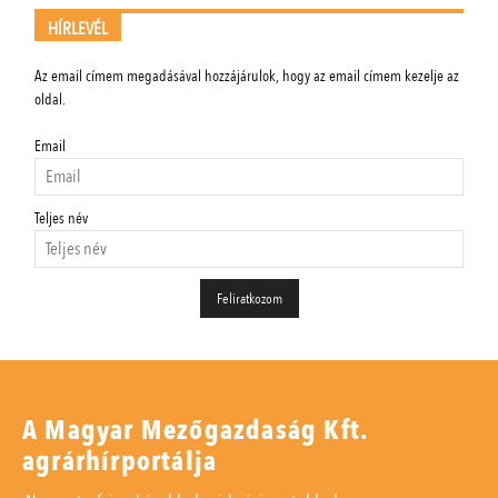
HÍRLEVÉL
Az email címem megadásával hozzájárulok, hogy az email címem kezelje az
oldal.
Email
Teljes név
A Magyar Mezőgazdaság Kft.
agrárhírportálja