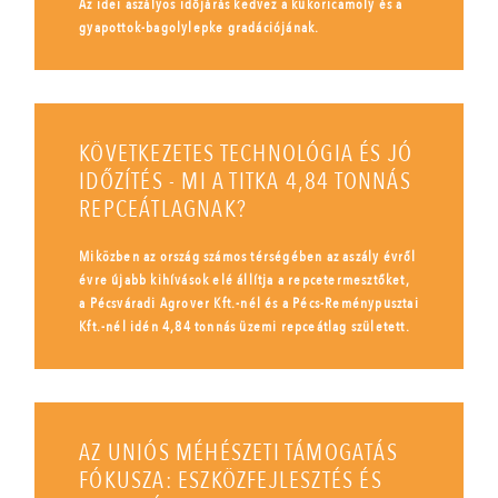
Az idei aszályos időjárás kedvez a kukoricamoly és a
gyapottok-bagolylepke gradációjának.
KÖVETKEZETES TECHNOLÓGIA ÉS JÓ
IDŐZÍTÉS - MI A TITKA 4,84 TONNÁS
REPCEÁTLAGNAK?
Miközben az ország számos térségében az aszály évről
évre újabb kihívások elé állítja a repcetermesztőket,
a Pécsváradi Agrover Kft.-nél és a Pécs-Reménypusztai
Kft.-nél idén 4,84 tonnás üzemi repceátlag született.
AZ UNIÓS MÉHÉSZETI TÁMOGATÁS
FÓKUSZA: ESZKÖZFEJLESZTÉS ÉS