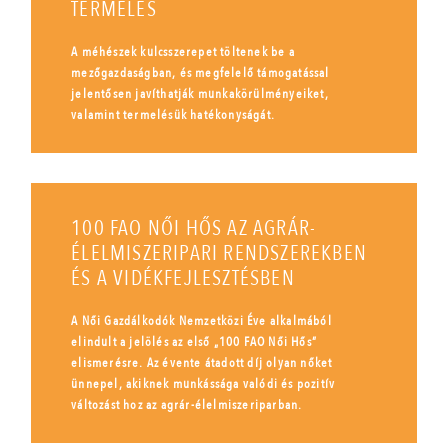
TERMELÉS
A méhészek kulcsszerepet töltenek be a
mezőgazdaságban, és megfelelő támogatással
jelentősen javíthatják munkakörülményeiket,
valamint termelésük hatékonyságát.
100 FAO NŐI HŐS AZ AGRÁR-
ÉLELMISZERIPARI RENDSZEREKBEN
ÉS A VIDÉKFEJLESZTÉSBEN
A Női Gazdálkodók Nemzetközi Éve alkalmából
elindult a jelölés az első „100 FAO Női Hős”
elismerésre. Az évente átadott díj olyan nőket
ünnepel, akiknek munkássága valódi és pozitív
változást hoz az agrár-élelmiszeriparban.