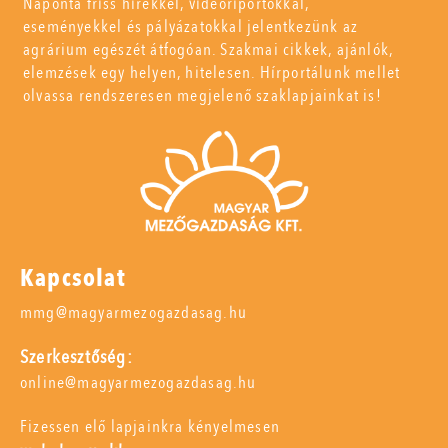
Naponta friss hírekkel, videóriportokkal,
eseményekkel és pályázatokkal jelentkezünk az
agrárium egészét átfogóan. Szakmai cikkek, ajánlók,
elemzések egy helyen, hitelesen. Hírportálunk mellet
olvassa rendszeresen megjelenő szaklapjainkat is!
Kapcsolat
mmg@magyarmezogazdasag.hu
Szerkesztőség:
online@magyarmezogazdasag.hu
Fizessen elő lapjainkra kényelmesen