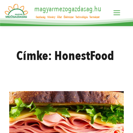
magyarmezogazdasag.hu
Gazdaság
Növény
Állat
Élelmiszer
Technológia
Természet
Címke:
HonestFood