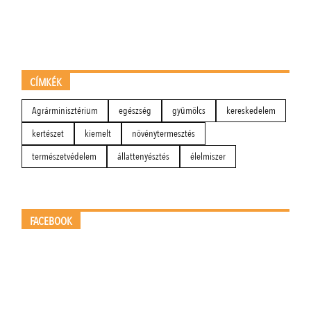
CÍMKÉK
Agrárminisztérium
egészség
gyümölcs
kereskedelem
kertészet
kiemelt
növénytermesztés
természetvédelem
állattenyésztés
élelmiszer
FACEBOOK