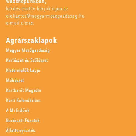
webshopunkban,
kérdés esetén kérjük írjon az
elofizetes@magyarmezogazdasag.hu
e-mail címre.
Agrárszaklapok
Magyar Mezőgazdaság
Kertészet és Szőlészet
Kistermelők Lapja
Méhészet
Kertbarát Magazin
Kerti Kalendárium
A Mi Erdőnk
Borászati Füzetek
Állattenyésztés