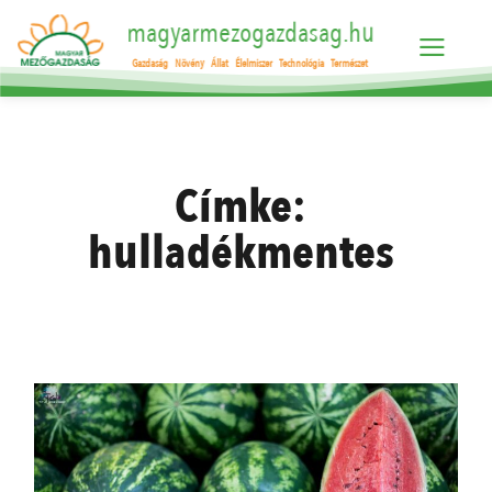
magyarmezogazdasag.hu
Gazdaság
Növény
Állat
Élelmiszer
Technológia
Természet
Címke:
hulladékmentes