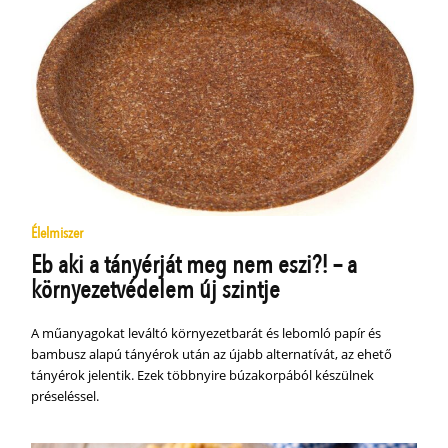
Élelmiszer
Eb aki a tányérját meg nem eszi?! – a
környezetvédelem új szintje
A műanyagokat leváltó környezetbarát és lebomló papír és
bambusz alapú tányérok után az újabb alternatívát, az ehető
tányérok jelentik. Ezek többnyire búzakorpából készülnek
préseléssel.