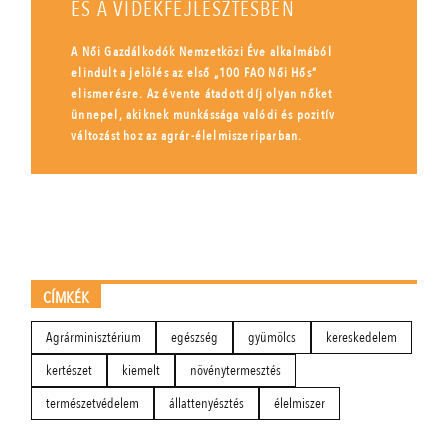
ÉS A VIDÉKFEJLESZTÉSBEN
A Női Gazdálkodók Nemzetközi Éve alkalmából
elindult a jelölés az első „100 FAO Női Hős”
elismerésre. Az évente átadott díj olyan nőket
ünnepel, akiknek munkássága valódi és pozitív
változást hoz az agrár-élelmiszeriparban.
CÍMKÉK
Agrárminisztérium
egészség
gyümölcs
kereskedelem
kertészet
kiemelt
növénytermesztés
természetvédelem
állattenyésztés
élelmiszer