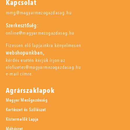
Kapcsolat
mmg@magyarmezogazdasag.hu
Szerkesztőség:
online@magyarmezogazdasag.hu
Fizessen elő lapjainkra kényelmesen
webshopunkban,
kérdés esetén kérjük írjon az
elofizetes@magyarmezogazdasag.hu
e-mail címre.
Agrárszaklapok
Magyar Mezőgazdaság
Kertészet és Szőlészet
Kistermelők Lapja
Méhészet