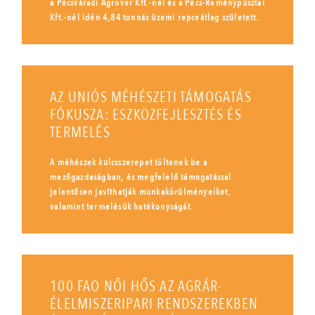
a Pécsváradi Agrover Kft.-nél és a Pécs-Reménypusztai
Kft.-nél idén 4,84 tonnás üzemi repceátlag született.
AZ UNIÓS MÉHÉSZETI TÁMOGATÁS
FÓKUSZA: ESZKÖZFEJLESZTÉS ÉS
TERMELÉS
A méhészek kulcsszerepet töltenek be a
mezőgazdaságban, és megfelelő támogatással
jelentősen javíthatják munkakörülményeiket,
valamint termelésük hatékonyságát.
100 FAO NŐI HŐS AZ AGRÁR-
ÉLELMISZERIPARI RENDSZEREKBEN