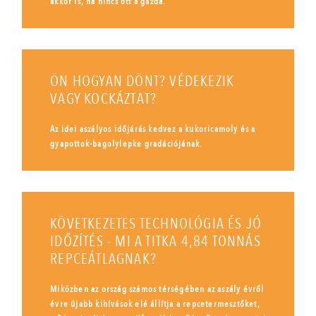
akkor is, ha nincs ott a gazda.
ÖN HOGYAN DÖNT? VÉDEKEZIK
VAGY KOCKÁZTAT?
Az idei aszályos időjárás kedvez a kukoricamoly és a
gyapottok-bagolylepke gradációjának.
KÖVETKEZETES TECHNOLÓGIA ÉS JÓ
IDŐZÍTÉS - MI A TITKA 4,84 TONNÁS
REPCEÁTLAGNAK?
Miközben az ország számos térségében az aszály évről
évre újabb kihívások elé állítja a repcetermesztőket,