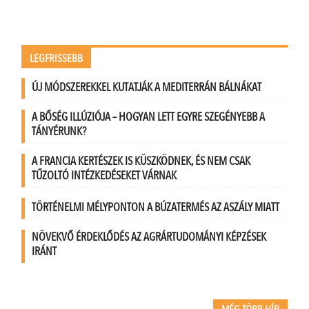
LEGFRISSEBB
ÚJ MÓDSZEREKKEL KUTATJÁK A MEDITERRÁN BÁLNÁKAT
A BŐSÉG ILLÚZIÓJA – HOGYAN LETT EGYRE SZEGÉNYEBB A
TÁNYÉRUNK?
A FRANCIA KERTÉSZEK IS KÜSZKÖDNEK, ÉS NEM CSAK
TŰZOLTÓ INTÉZKEDÉSEKET VÁRNAK
TÖRTÉNELMI MÉLYPONTON A BÚZATERMÉS AZ ASZÁLY MIATT
NÖVEKVŐ ÉRDEKLŐDÉS AZ AGRÁRTUDOMÁNYI KÉPZÉSEK
IRÁNT