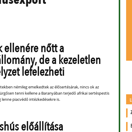
 ellenére nőtt a
állomány, de a kezeletlen
lyzet lefelezheti
etekben némileg emelkedtek az élősertésárak, nincs ok az
rgősen tenni kellene a Baranyában terjedő afrikai sertéspestis
g lenne piacvédő intézkedésekre is.
L
shús előállítása