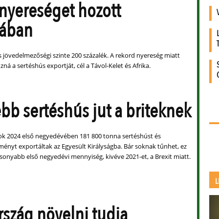
nyereséget hozott
nában
s jövedelmezőségi szinte 200 százalék. A rekord nyereség miatt
zná a sertéshús exportját, cél a Távol-Kelet és Afrika.
bb sertéshús jut a briteknek
ok 2024 első negyedévében 181 800 tonna sertéshúst és
ményt exportáltak az Egyesült Királyságba. Bár soknak tűnhet, ez
csonyabb első negyedévi mennyiség, kivéve 2021-et, a Brexit miatt.
L
ország növelni tudja