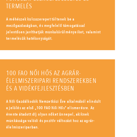
TERMELÉS
A méhészek kulcsszerepet töltenek be a
mezőgazdaságban, és megfelelő támogatással
jelentősen javíthatják munkakörülményeiket, valamint
termelésük hatékonyságát.
100 FAO NŐI HŐS AZ AGRÁR-
ÉLELMISZERIPARI RENDSZEREKBEN
ÉS A VIDÉKFEJLESZTÉSBEN
A Női Gazdálkodók Nemzetközi Éve alkalmából elindult
a jelölés az első „100 FAO Női Hős” elismerésre. Az
évente átadott díj olyan nőket ünnepel, akiknek
munkássága valódi és pozitív változást hoz az agrár-
élelmiszeriparban.