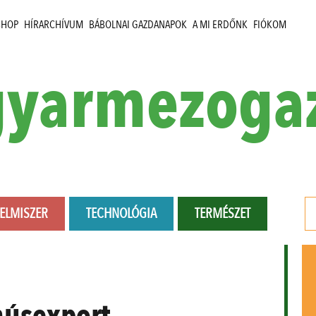
SHOP
HÍRARCHÍVUM
BÁBOLNAI GAZDANAPOK
A MI ERDŐNK
FIÓKOM
yarmezoga
LELMISZER
TECHNOLÓGIA
TERMÉSZET
húsexport