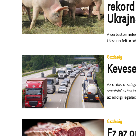
rekord
Ukraj
A sertéstermelé
Ukrajna felturbó
Gazdaság
Kevese
Az uniós ország
sertéshúskészít
az eddigi legala
Gazdaság
Ez az 