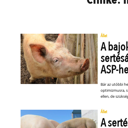
Állat
A bajok
sertés
ASP-he
Bár az utóbbi h
optimizmusra, sü
ellen, de szüksé
Állat
A serté