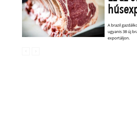
húsexpo
A brazil gazdál
ugyanis 38 új br
exportáljon.