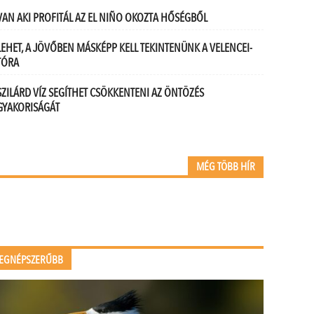
VAN AKI PROFITÁL AZ EL NIÑO OKOZTA HŐSÉGBŐL
LEHET, A JÖVŐBEN MÁSKÉPP KELL TEKINTENÜNK A VELENCEI-
TÓRA
SZILÁRD VÍZ SEGÍTHET CSÖKKENTENI AZ ÖNTÖZÉS
GYAKORISÁGÁT
MÉG TÖBB HÍR
EGNÉPSZERŰBB