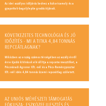
Az idei aszályos időjárás kedvez a kukoricamoly és a
gyapottok-bagolylepke gradációjának.
KÖVETKEZETES TECHNOLÓGIA ÉS JÓ
IDŐZÍTÉS - MI A TITKA 4,84 TONNÁS
REPCEÁTLAGNAK?
Miközben az ország számos térségében az aszály évről
évre újabb kihívások elé állítja a repcetermesztőket, a
Pécsváradi Agrover Kft.-nél és a Pécs-Reménypusztai
Kft.-nél idén 4,84 tonnás üzemi repceátlag született.
AZ UNIÓS MÉHÉSZETI TÁMOGATÁS
FÓKUSZA: ESZKÖZFEJLESZTÉS ÉS