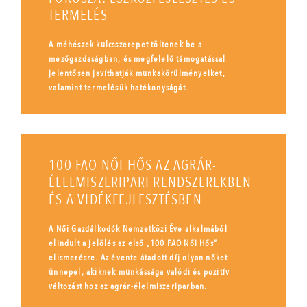
TERMELÉS
A méhészek kulcsszerepet töltenek be a
mezőgazdaságban, és megfelelő támogatással
jelentősen javíthatják munkakörülményeiket,
valamint termelésük hatékonyságát.
100 FAO NŐI HŐS AZ AGRÁR-
ÉLELMISZERIPARI RENDSZEREKBEN
ÉS A VIDÉKFEJLESZTÉSBEN
A Női Gazdálkodók Nemzetközi Éve alkalmából
elindult a jelölés az első „100 FAO Női Hős”
elismerésre. Az évente átadott díj olyan nőket
ünnepel, akiknek munkássága valódi és pozitív
változást hoz az agrár-élelmiszeriparban.