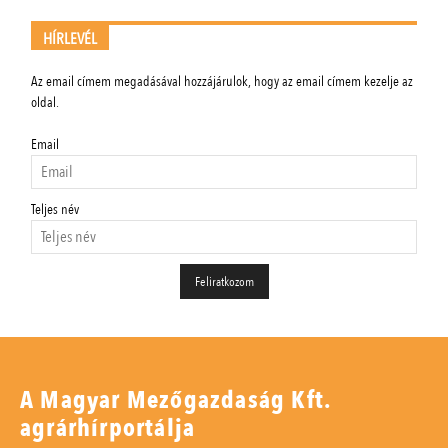
HÍRLEVÉL
Az email címem megadásával hozzájárulok, hogy az email címem kezelje az
oldal.
Email
Teljes név
A Magyar Mezőgazdaság Kft.
agrárhírportálja