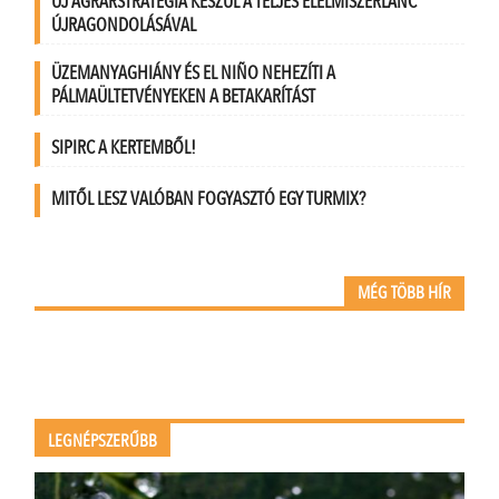
ÚJ AGRÁRSTRATÉGIA KÉSZÜL A TELJES ÉLELMISZERLÁNC
ÚJRAGONDOLÁSÁVAL
ÜZEMANYAGHIÁNY ÉS EL NIÑO NEHEZÍTI A
PÁLMAÜLTETVÉNYEKEN A BETAKARÍTÁST
SIPIRC A KERTEMBŐL!
MITŐL LESZ VALÓBAN FOGYASZTÓ EGY TURMIX?
MÉG TÖBB HÍR
LEGNÉPSZERŰBB