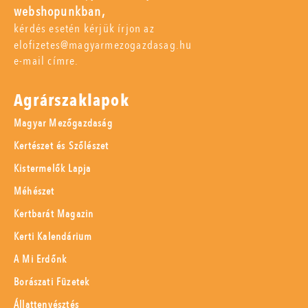
webshopunkban,
kérdés esetén kérjük írjon az
elofizetes@magyarmezogazdasag.hu
e-mail címre.
Agrárszaklapok
Magyar Mezőgazdaság
Kertészet és Szőlészet
Kistermelők Lapja
Méhészet
Kertbarát Magazin
Kerti Kalendárium
A Mi Erdőnk
Borászati Füzetek
Állattenyésztés