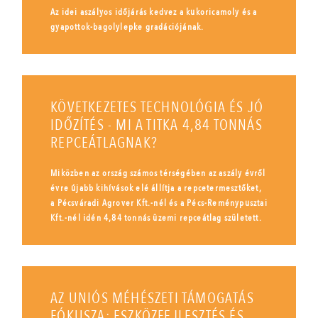
Az idei aszályos időjárás kedvez a kukoricamoly és a
gyapottok-bagolylepke gradációjának.
KÖVETKEZETES TECHNOLÓGIA ÉS JÓ
IDŐZÍTÉS - MI A TITKA 4,84 TONNÁS
REPCEÁTLAGNAK?
Miközben az ország számos térségében az aszály évről
évre újabb kihívások elé állítja a repcetermesztőket,
a Pécsváradi Agrover Kft.-nél és a Pécs-Reménypusztai
Kft.-nél idén 4,84 tonnás üzemi repceátlag született.
AZ UNIÓS MÉHÉSZETI TÁMOGATÁS
FÓKUSZA: ESZKÖZFEJLESZTÉS ÉS