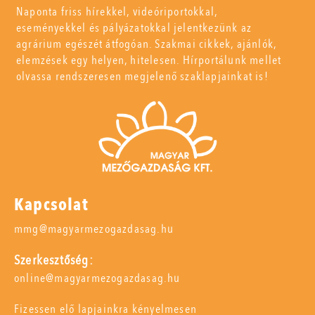
Naponta friss hírekkel, videóriportokkal,
eseményekkel és pályázatokkal jelentkezünk az
agrárium egészét átfogóan. Szakmai cikkek, ajánlók,
elemzések egy helyen, hitelesen. Hírportálunk mellet
olvassa rendszeresen megjelenő szaklapjainkat is!
Kapcsolat
mmg@magyarmezogazdasag.hu
Szerkesztőség:
online@magyarmezogazdasag.hu
Fizessen elő lapjainkra kényelmesen