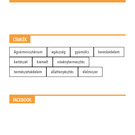
CÍMKÉK
Agrárminisztérium
egészség
gyümölcs
kereskedelem
kertészet
kiemelt
növénytermesztés
természetvédelem
állattenyésztés
élelmiszer
FACEBOOK