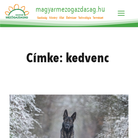
magyarmezogazdasag.hu
Gazdaság
Növény
Állat
Élelmiszer
Technológia
Természet
Címke:
kedvenc