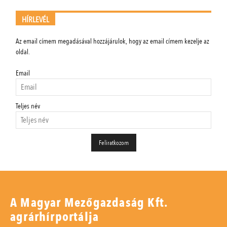
HÍRLEVÉL
Az email címem megadásával hozzájárulok, hogy az email címem kezelje az
oldal.
Email
Teljes név
A Magyar Mezőgazdaság Kft.
agrárhírportálja