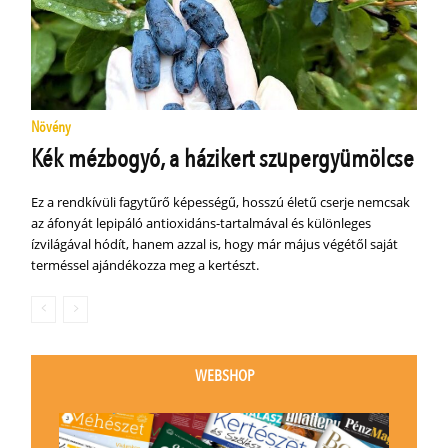
Növény
Kék mézbogyó, a házikert szupergyümölcse
Ez a rendkívüli fagytűrő képességű, hosszú életű cserje nemcsak
az áfonyát lepipáló antioxidáns-tartalmával és különleges
ízvilágával hódít, hanem azzal is, hogy már május végétől saját
terméssel ajándékozza meg a kertészt.
WEBSHOP