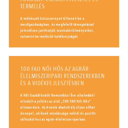
TERMELÉS
A méhészek kulcsszerepet töltenek be a
mezőgazdaságban, és megfelelő támogatással
jelentősen javíthatják munkakörülményeiket,
valamint termelésük hatékonyságát.
100 FAO NŐI HŐS AZ AGRÁR-
ÉLELMISZERIPARI RENDSZEREKBEN
ÉS A VIDÉKFEJLESZTÉSBEN
A Női Gazdálkodók Nemzetközi Éve alkalmából
elindult a jelölés az első „100 FAO Női Hős”
elismerésre. Az évente átadott díj olyan nőket
ünnepel, akiknek munkássága valódi és pozitív
változást hoz az agrár-élelmiszeriparban.