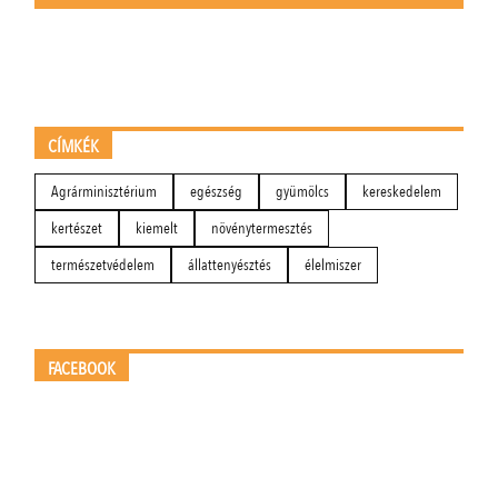
CÍMKÉK
Agrárminisztérium
egészség
gyümölcs
kereskedelem
kertészet
kiemelt
növénytermesztés
természetvédelem
állattenyésztés
élelmiszer
FACEBOOK