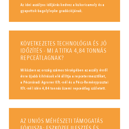
Az idei aszályos időjárás kedvez a kukoricamoly és a
gyapottok-bagolylepke gradációjának.
KÖVETKEZETES TECHNOLÓGIA ÉS JÓ
IDŐZÍTÉS - MI A TITKA 4,84 TONNÁS
REPCEÁTLAGNAK?
Miközben az ország számos térségében az aszály évről
évre újabb kihívások elé állítja a repcetermesztőket,
a Pécsváradi Agrover Kft.-nél és a Pécs-Reménypusztai
Kft.-nél idén 4,84 tonnás üzemi repceátlag született.
AZ UNIÓS MÉHÉSZETI TÁMOGATÁS
FÓKUSZA: ESZKÖZFEJLESZTÉS ÉS