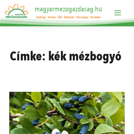
magyarmezogazdasag.hu
Gazdaság
Növény
Állat
Élelmiszer
Technológia
Természet
Címke:
kék mézbogyó