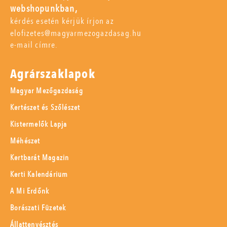
webshopunkban,
kérdés esetén kérjük írjon az
elofizetes@magyarmezogazdasag.hu
e-mail címre.
Agrárszaklapok
Magyar Mezőgazdaság
Kertészet és Szőlészet
Kistermelők Lapja
Méhészet
Kertbarát Magazin
Kerti Kalendárium
A Mi Erdőnk
Borászati Füzetek
Állattenyésztés