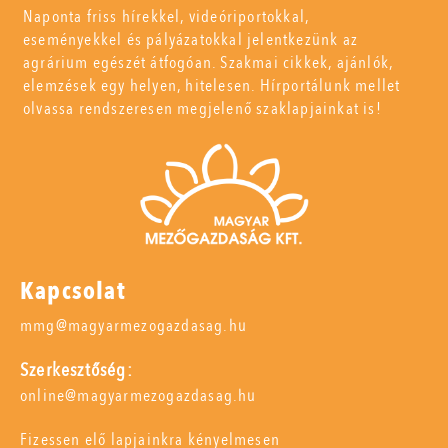
Naponta friss hírekkel, videóriportokkal,
eseményekkel és pályázatokkal jelentkezünk az
agrárium egészét átfogóan. Szakmai cikkek, ajánlók,
elemzések egy helyen, hitelesen. Hírportálunk mellet
olvassa rendszeresen megjelenő szaklapjainkat is!
Kapcsolat
mmg@magyarmezogazdasag.hu
Szerkesztőség:
online@magyarmezogazdasag.hu
Fizessen elő lapjainkra kényelmesen