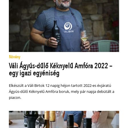
Növény
Váli Ágyús-dűlő Kéknyelű Amfóra 2022 –
egy igazi egyéniség
Elkészült a Váli Birtok 12 napig héjon tartott 2022-es évjáratú
Ágyús-dűlő Kéknyelű Amfóra boruk, mely pár napja debütált a
piacon.