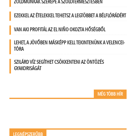
ZÖLDMUNKÁK SZEREPE A SZŐLŐTERMESZTÉSBEN
EZEKKEL AZ ÉTELEKKEL TEHETSZ A LEGTÖBBET A BÉLFLÓRÁDÉRT
VAN AKI PROFITÁL AZ EL NIÑO OKOZTA HŐSÉGBŐL
LEHET, A JÖVŐBEN MÁSKÉPP KELL TEKINTENÜNK A VELENCEI-
TÓRA
SZILÁRD VÍZ SEGÍTHET CSÖKKENTENI AZ ÖNTÖZÉS
GYAKORISÁGÁT
MÉG TÖBB HÍR
LEGNÉPSZERŰBB