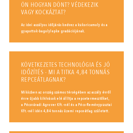
ÖN HOGYAN DÖNT? VÉDEKEZIK
VAGY KOCKÁZTAT?
Az idei aszályos időjárás kedvez a kukoricamoly és a
gyapottok-bagolylepke gradációjának.
KÖVETKEZETES TECHNOLÓGIA ÉS JÓ
IDŐZÍTÉS - MI A TITKA 4,84 TONNÁS
REPCEÁTLAGNAK?
Miközben az ország számos térségében az aszály évről
évre újabb kihívások elé állítja a repcetermesztőket,
a Pécsváradi Agrover Kft.-nél és a Pécs-Reménypusztai
Kft.-nél idén 4,84 tonnás üzemi repceátlag született.