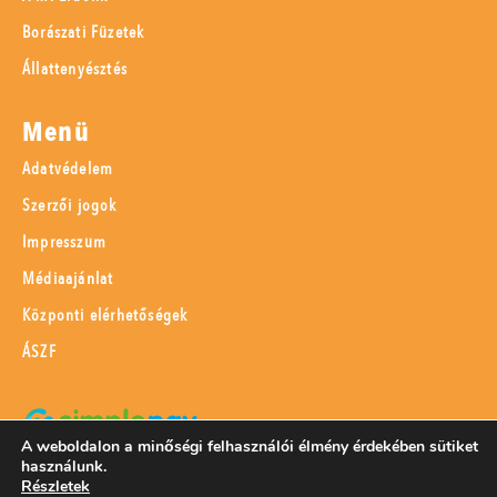
Borászati Füzetek
Állattenyésztés
Menü
Adatvédelem
Szerzői jogok
Impresszum
Médiaajánlat
Központi elérhetőségek
ÁSZF
A weboldalon a minőségi felhasználói élmény érdekében sütiket
használunk.
SimplePay adattovábbítási nyilatkozat
Részletek