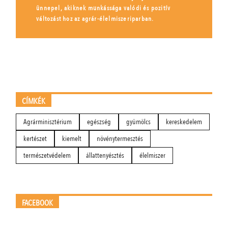
ünnepel, akiknek munkássága valódi és pozitív
változást hoz az agrár-élelmiszeriparban.
CÍMKÉK
Agrárminisztérium
egészség
gyümölcs
kereskedelem
kertészet
kiemelt
növénytermesztés
természetvédelem
állattenyésztés
élelmiszer
FACEBOOK