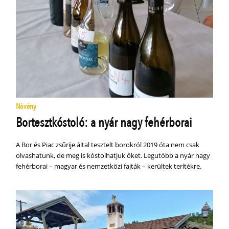
Növény
Bortesztkóstoló: a nyár nagy fehérborai
A Bor és Piac zsűrije által tesztelt borokról 2019 óta nem csak
olvashatunk, de meg is kóstolhatjuk őket. Legutóbb a nyár nagy
fehérborai – magyar és nemzetközi fajták – kerültek terítékre.