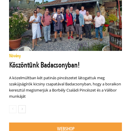
Növény
Köszöntünk Badacsonyban!
A közelmúltban két patinás pincészetet látogattuk meg
szakújságírók kicsiny csapatával Badacsonyban, hogy a boraikon
keresztül megismerjük a Borbély Családi Pincészet és a Válibor
munkáját
WEBSHOP