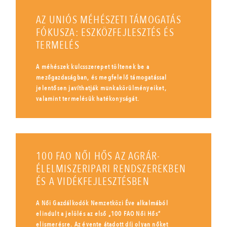
AZ UNIÓS MÉHÉSZETI TÁMOGATÁS
FÓKUSZA: ESZKÖZFEJLESZTÉS ÉS
TERMELÉS
A méhészek kulcsszerepet töltenek be a
mezőgazdaságban, és megfelelő támogatással
jelentősen javíthatják munkakörülményeiket,
valamint termelésük hatékonyságát.
100 FAO NŐI HŐS AZ AGRÁR-
ÉLELMISZERIPARI RENDSZEREKBEN
ÉS A VIDÉKFEJLESZTÉSBEN
A Női Gazdálkodók Nemzetközi Éve alkalmából
elindult a jelölés az első „100 FAO Női Hős”
elismerésre. Az évente átadott díj olyan nőket