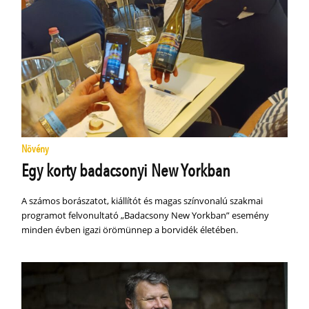
Növény
Egy korty badacsonyi New Yorkban
A számos borászatot, kiállítót és magas színvonalú szakmai
programot felvonultató „Badacsony New Yorkban” esemény
minden évben igazi örömünnep a borvidék életében.