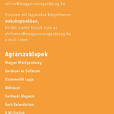
online@magyarmezogazdasag.hu
Fizessen elő lapjainkra kényelmesen
webshopunkban,
kérdés esetén kérjük írjon az
elofizetes@magyarmezogazdasag.hu
e-mail címre.
Agrárszaklapok
Magyar Mezőgazdaság
Kertészet és Szőlészet
Kistermelők Lapja
Méhészet
Kertbarát Magazin
Kerti Kalendárium
A Mi Erdőnk