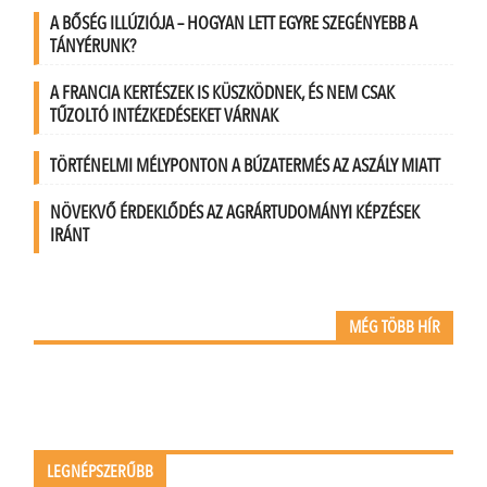
A BŐSÉG ILLÚZIÓJA – HOGYAN LETT EGYRE SZEGÉNYEBB A
TÁNYÉRUNK?
A FRANCIA KERTÉSZEK IS KÜSZKÖDNEK, ÉS NEM CSAK
TŰZOLTÓ INTÉZKEDÉSEKET VÁRNAK
TÖRTÉNELMI MÉLYPONTON A BÚZATERMÉS AZ ASZÁLY MIATT
NÖVEKVŐ ÉRDEKLŐDÉS AZ AGRÁRTUDOMÁNYI KÉPZÉSEK
IRÁNT
MÉG TÖBB HÍR
LEGNÉPSZERŰBB