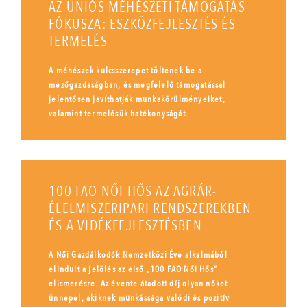
AZ UNIÓS MÉHÉSZETI TÁMOGATÁS
FÓKUSZA: ESZKÖZFEJLESZTÉS ÉS
TERMELÉS
A méhészek kulcsszerepet töltenek be a
mezőgazdaságban, és megfelelő támogatással
jelentősen javíthatják munkakörülményeiket,
valamint termelésük hatékonyságát.
100 FAO NŐI HŐS AZ AGRÁR-
ÉLELMISZERIPARI RENDSZEREKBEN
ÉS A VIDÉKFEJLESZTÉSBEN
A Női Gazdálkodók Nemzetközi Éve alkalmából
elindult a jelölés az első „100 FAO Női Hős”
elismerésre. Az évente átadott díj olyan nőket
ünnepel, akiknek munkássága valódi és pozitív