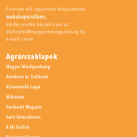
Fizessen elő lapjainkra kényelmesen
webshopunkban,
kérdés esetén kérjük írjon az
elofizetes@magyarmezogazdasag.hu
e-mail címre.
Agrárszaklapok
Magyar Mezőgazdaság
Kertészet és Szőlészet
Kistermelők Lapja
Méhészet
Kertbarát Magazin
Kerti Kalendárium
A Mi Erdőnk