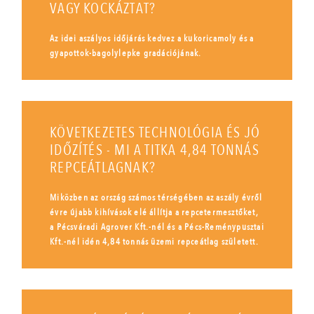
VAGY KOCKÁZTAT?
Az idei aszályos időjárás kedvez a kukoricamoly és a
gyapottok-bagolylepke gradációjának.
KÖVETKEZETES TECHNOLÓGIA ÉS JÓ
IDŐZÍTÉS - MI A TITKA 4,84 TONNÁS
REPCEÁTLAGNAK?
Miközben az ország számos térségében az aszály évről
évre újabb kihívások elé állítja a repcetermesztőket,
a Pécsváradi Agrover Kft.-nél és a Pécs-Reménypusztai
Kft.-nél idén 4,84 tonnás üzemi repceátlag született.