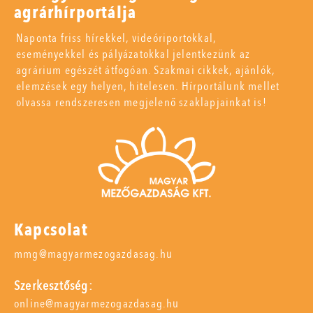
agrárhírportálja
Naponta friss hírekkel, videóriportokkal,
eseményekkel és pályázatokkal jelentkezünk az
agrárium egészét átfogóan. Szakmai cikkek, ajánlók,
elemzések egy helyen, hitelesen. Hírportálunk mellet
olvassa rendszeresen megjelenő szaklapjainkat is!
Kapcsolat
mmg@magyarmezogazdasag.hu
Szerkesztőség:
online@magyarmezogazdasag.hu