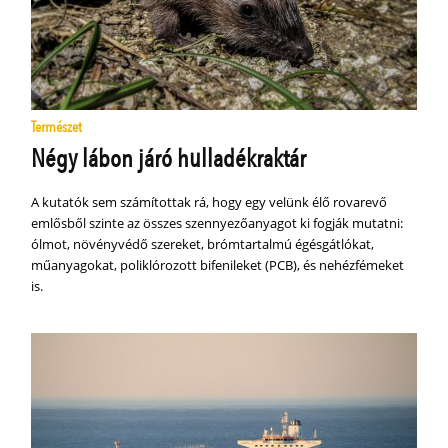
Természet
Négy lábon járó hulladékraktár
A kutatók sem számítottak rá, hogy egy velünk élő rovarevő
emlősből szinte az összes szennyezőanyagot ki fogják mutatni:
ólmot, növényvédő szereket, brómtartalmú égésgátlókat,
műanyagokat, poliklórozott bifenileket (PCB), és nehézfémeket
is.