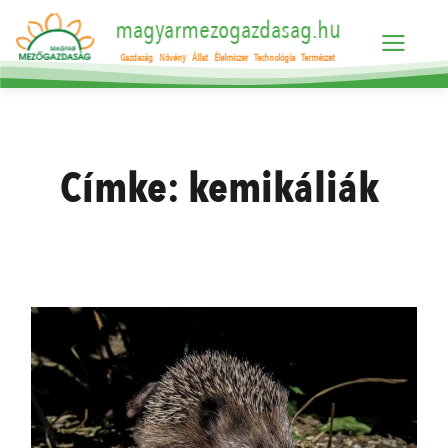
magyarmezogazdasag.hu
Gazdaság
Növény
Állat
Élelmiszer
Technológia
Természet
Címke:
kemikáliák