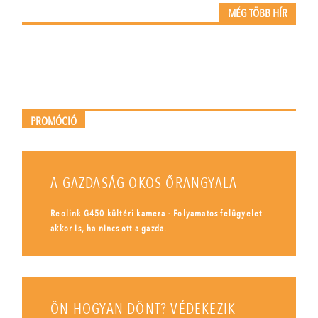
MÉG TÖBB HÍR
PROMÓCIÓ
A GAZDASÁG OKOS ŐRANGYALA
Reolink G450 kültéri kamera - Folyamatos felügyelet
akkor is, ha nincs ott a gazda.
ÖN HOGYAN DÖNT? VÉDEKEZIK