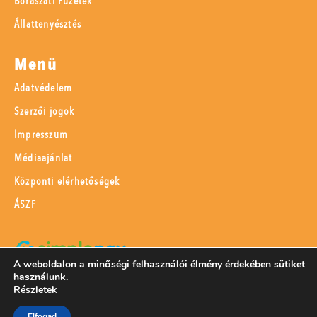
Borászati Füzetek
Állattenyésztés
Menü
Adatvédelem
Szerzői jogok
Impresszum
Médiaajánlat
Központi elérhetőségek
ÁSZF
A weboldalon a minőségi felhasználói élmény érdekében sütiket
használunk.
SimplePay adattovábbítási nyilatkozat
Részletek
Elfogad