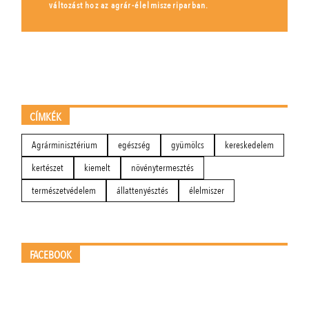
változást hoz az agrár-élelmiszeriparban.
CÍMKÉK
Agrárminisztérium
egészség
gyümölcs
kereskedelem
kertészet
kiemelt
növénytermesztés
természetvédelem
állattenyésztés
élelmiszer
FACEBOOK