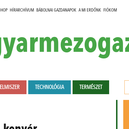
SHOP
HÍRARCHÍVUM
BÁBOLNAI GAZDANAPOK
A MI ERDŐNK
FIÓKOM
yarmezoga
LELMISZER
TECHNOLÓGIA
TERMÉSZET
:
kenyér