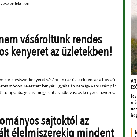
rzése érdekében.
nem vásároltunk rendes
os kenyeret az üzletekben!
amikor kovászos kenyeret vásárolunk az üzletekben, az a hosszú
zetes módon kelesztett kenyér. Egyáltalán nem így van! Ezért pár
tt az új szabályozás, megjelent a vadkovászos kenyér elnevezés.
ományos sajtoktól az
ált élelmiszerekig mindent