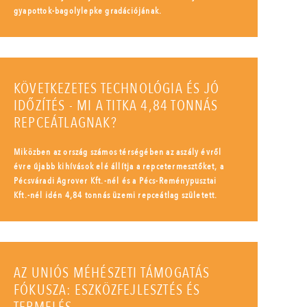
gyapottok-bagolylepke gradációjának.
KÖVETKEZETES TECHNOLÓGIA ÉS JÓ
IDŐZÍTÉS - MI A TITKA 4,84 TONNÁS
REPCEÁTLAGNAK?
Miközben az ország számos térségében az aszály évről
évre újabb kihívások elé állítja a repcetermesztőket, a
Pécsváradi Agrover Kft.-nél és a Pécs-Reménypusztai
Kft.-nél idén 4,84 tonnás üzemi repceátlag született.
AZ UNIÓS MÉHÉSZETI TÁMOGATÁS
FÓKUSZA: ESZKÖZFEJLESZTÉS ÉS