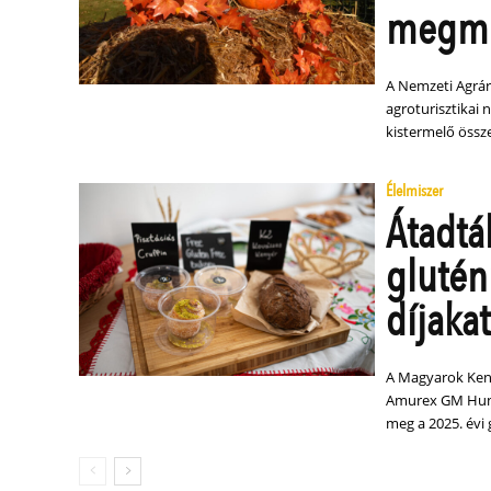
megmu
A Nemzeti Agrá
agroturisztikai 
kistermelő össze
Élelmiszer
Átadtá
glutén
díjakat
A Magyarok Keny
Amurex GM Hungá
meg a 2025. évi