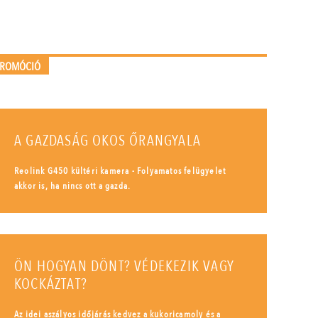
PROMÓCIÓ
A GAZDASÁG OKOS ŐRANGYALA
Reolink G450 kültéri kamera - Folyamatos felügyelet
akkor is, ha nincs ott a gazda.
ÖN HOGYAN DÖNT? VÉDEKEZIK VAGY
KOCKÁZTAT?
Az idei aszályos időjárás kedvez a kukoricamoly és a