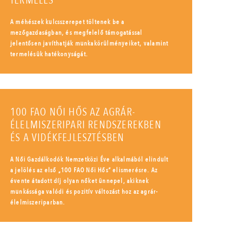
TERMELÉS
A méhészek kulcsszerepet töltenek be a
mezőgazdaságban, és megfelelő támogatással
jelentősen javíthatják munkakörülményeiket, valamint
termelésük hatékonyságát.
100 FAO NŐI HŐS AZ AGRÁR-
ÉLELMISZERIPARI RENDSZEREKBEN
ÉS A VIDÉKFEJLESZTÉSBEN
A Női Gazdálkodók Nemzetközi Éve alkalmából elindult
a jelölés az első „100 FAO Női Hős” elismerésre. Az
évente átadott díj olyan nőket ünnepel, akiknek
munkássága valódi és pozitív változást hoz az agrár-
élelmiszeriparban.