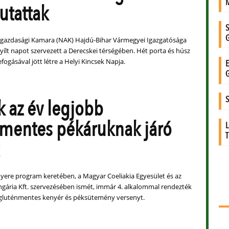
tattak
rgazdasági Kamara (NAK) Hajdú-Bihar Vármegyei Igazgatósága
nyílt napot szervezett a Derecskei térségében. Hét porta és húsz
fogásával jött létre a Helyi Kincsek Napja.
k az év legjobb
mentes pékáruknak járó
ere program keretében, a Magyar Coeliakia Egyesület és az
ria Kft. szervezésében ismét, immár 4. alkalommal rendezték
 gluténmentes kenyér és péksütemény versenyt.