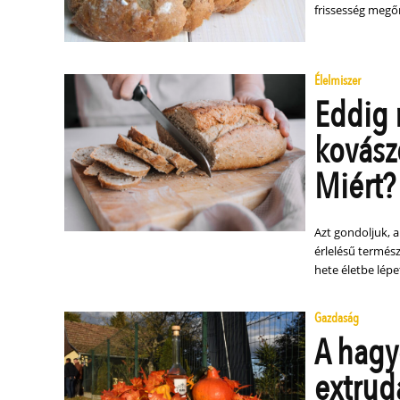
frissesség megő
Élelmiszer
Eddig 
kovász
Miért?
Azt gondoljuk, 
érlelésű termés
hete életbe lépe
Gazdaság
A hagy
extrud