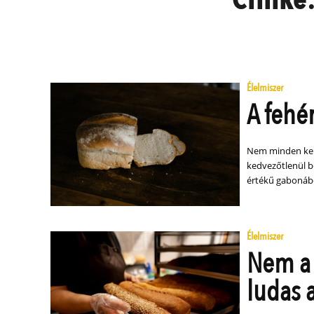
Élelmiszer
A fehé
Nem minden keny
kedvezőtlenül be
értékű gabonábó
Élelmiszer
Nem a 
ludas 