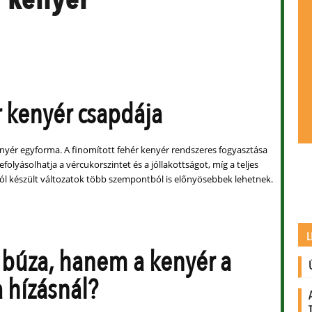
r kenyér csapdája
ér egyforma. A finomított fehér kenyér rendszeres fogyasztása
folyásolhatja a vércukorszintet és a jóllakottságot, míg a teljes
l készült változatok több szempontból is előnyösebbek lehetnek.
L
búza, hanem a kenyér a
a hízásnál?