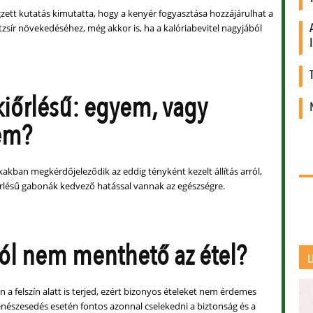
gzett kutatás kimutatta, hogy a kenyér fogyasztása hozzájárulhat a
stzsír növekedéséhez, még akkor is, ha a kalóriabevitel nagyjából
 kiőrlésű: egyem, vagy
em?
kban megkérdőjeleződik az eddig tényként kezelt állítás arról,
iőrlésű gabonák kedvező hatással vannak az egészségre.
ól nem menthető az étel?
L
 a felszín alatt is terjed, ezért bizonyos ételeket nem érdemes
észesedés esetén fontos azonnal cselekedni a biztonság és a