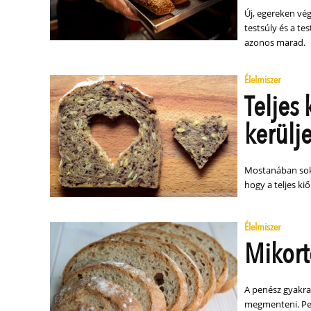
Új, egereken vé
testsúly és a te
azonos marad.
Élelmiszer
Teljes
kerülj
Mostanában soka
hogy a teljes k
Élelmiszer
Mikort
A penész gyakran
megmenteni. Pen