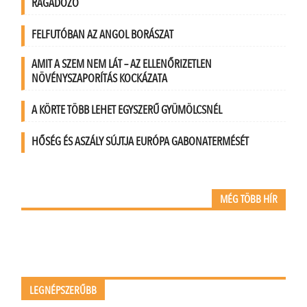
RAGADOZÓ
FELFUTÓBAN AZ ANGOL BORÁSZAT
AMIT A SZEM NEM LÁT – AZ ELLENŐRIZETLEN
NÖVÉNYSZAPORÍTÁS KOCKÁZATA
A KÖRTE TÖBB LEHET EGYSZERŰ GYÜMÖLCSNÉL
HŐSÉG ÉS ASZÁLY SÚJTJA EURÓPA GABONATERMÉSÉT
MÉG TÖBB HÍR
LEGNÉPSZERŰBB