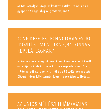
Az idei aszályos időjárás kedvez a kukoricamoly és a
gyapottok-bagolylepke gradációjának.
KÖVETKEZETES TECHNOLÓGIA ÉS JÓ
IDŐZÍTÉS - MI A TITKA 4,84 TONNÁS
REPCEÁTLAGNAK?
Miközben az ország számos térségében az aszály évről
évre újabb kihívások elé állítja a repcetermesztőket,
a Pécsváradi Agrover Kft.-nél és a Pécs-Reménypusztai
Kft.-nél idén 4,84 tonnás üzemi repceátlag született.
AZ UNIÓS MÉHÉSZETI TÁMOGATÁS