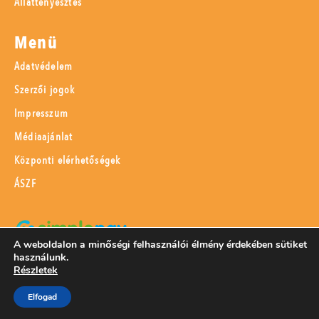
Állattenyésztés
Menü
Adatvédelem
Szerzői jogok
Impresszum
Médiaajánlat
Központi elérhetőségek
ÁSZF
A weboldalon a minőségi felhasználói élmény érdekében sütiket
használunk.
SimplePay adattovábbítási nyilatkozat
Részletek
Elfogad
© 2023 Magyar Mezőgazdaság Kft.