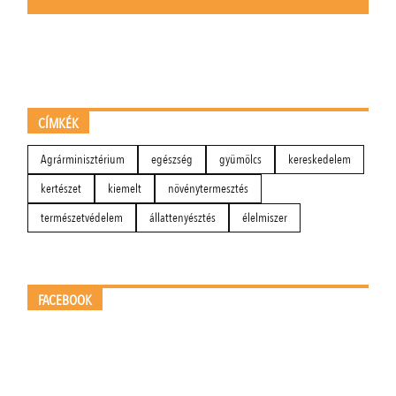
CÍMKÉK
Agrárminisztérium
egészség
gyümölcs
kereskedelem
kertészet
kiemelt
növénytermesztés
természetvédelem
állattenyésztés
élelmiszer
FACEBOOK