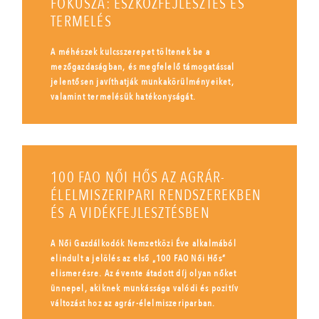
FÓKUSZA: ESZKÖZFEJLESZTÉS ÉS
TERMELÉS
A méhészek kulcsszerepet töltenek be a
mezőgazdaságban, és megfelelő támogatással
jelentősen javíthatják munkakörülményeiket,
valamint termelésük hatékonyságát.
100 FAO NŐI HŐS AZ AGRÁR-
ÉLELMISZERIPARI RENDSZEREKBEN
ÉS A VIDÉKFEJLESZTÉSBEN
A Női Gazdálkodók Nemzetközi Éve alkalmából
elindult a jelölés az első „100 FAO Női Hős”
elismerésre. Az évente átadott díj olyan nőket
ünnepel, akiknek munkássága valódi és pozitív
változást hoz az agrár-élelmiszeriparban.