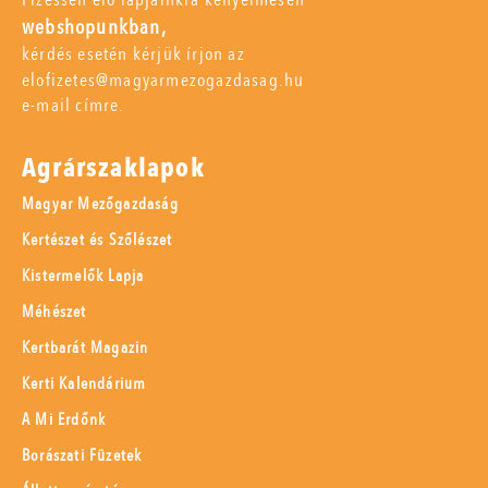
webshopunkban,
kérdés esetén kérjük írjon az
elofizetes@magyarmezogazdasag.hu
e-mail címre.
Agrárszaklapok
Magyar Mezőgazdaság
Kertészet és Szőlészet
Kistermelők Lapja
Méhészet
Kertbarát Magazin
Kerti Kalendárium
A Mi Erdőnk
Borászati Füzetek