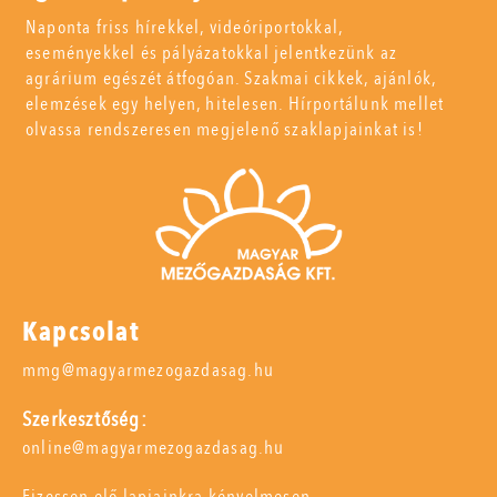
Naponta friss hírekkel, videóriportokkal,
eseményekkel és pályázatokkal jelentkezünk az
agrárium egészét átfogóan. Szakmai cikkek, ajánlók,
elemzések egy helyen, hitelesen. Hírportálunk mellet
olvassa rendszeresen megjelenő szaklapjainkat is!
Kapcsolat
mmg@magyarmezogazdasag.hu
Szerkesztőség:
online@magyarmezogazdasag.hu
Fizessen elő lapjainkra kényelmesen