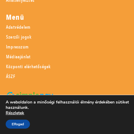
Állattenyésztés
Menü
Adatvédelem
Szerzői jogok
Impresszum
Médiaajánlat
Központi elérhetőségek
ÁSZF
A weboldalon a minőségi felhasználói élmény érdekében sütiket
használunk.
SimplePay adattovábbítási nyilatkozat
Részletek
Elfogad
© 2023 Magyar Mezőgazdaság Kft.