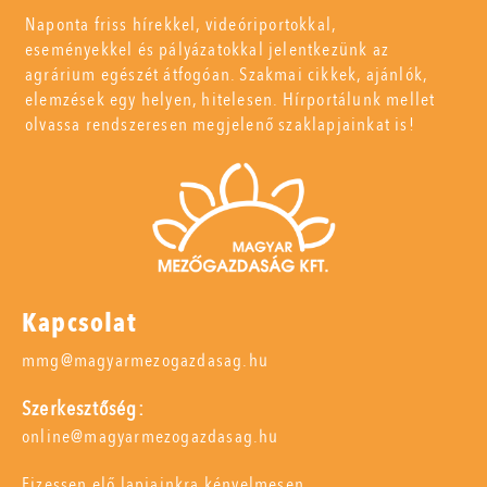
Naponta friss hírekkel, videóriportokkal,
eseményekkel és pályázatokkal jelentkezünk az
agrárium egészét átfogóan. Szakmai cikkek, ajánlók,
elemzések egy helyen, hitelesen. Hírportálunk mellet
olvassa rendszeresen megjelenő szaklapjainkat is!
Kapcsolat
mmg@magyarmezogazdasag.hu
Szerkesztőség:
online@magyarmezogazdasag.hu
Fizessen elő lapjainkra kényelmesen