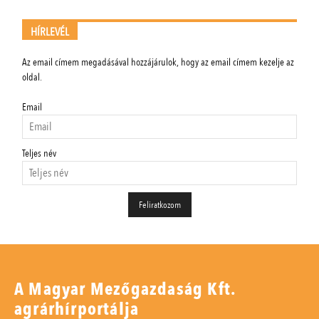
HÍRLEVÉL
Az email címem megadásával hozzájárulok, hogy az email címem kezelje az
oldal.
Email
Teljes név
A Magyar Mezőgazdaság Kft.
agrárhírportálja