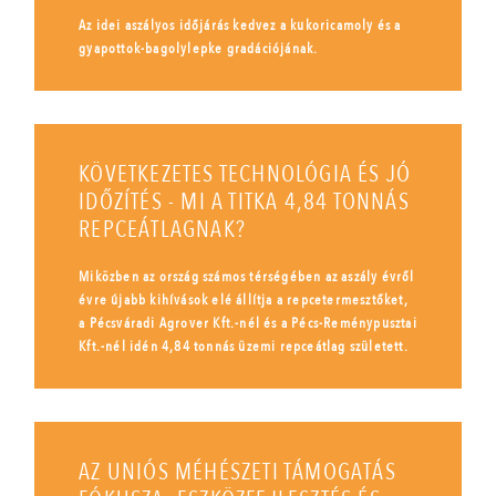
Az idei aszályos időjárás kedvez a kukoricamoly és a
gyapottok-bagolylepke gradációjának.
KÖVETKEZETES TECHNOLÓGIA ÉS JÓ
IDŐZÍTÉS - MI A TITKA 4,84 TONNÁS
REPCEÁTLAGNAK?
Miközben az ország számos térségében az aszály évről
évre újabb kihívások elé állítja a repcetermesztőket,
a Pécsváradi Agrover Kft.-nél és a Pécs-Reménypusztai
Kft.-nél idén 4,84 tonnás üzemi repceátlag született.
AZ UNIÓS MÉHÉSZETI TÁMOGATÁS