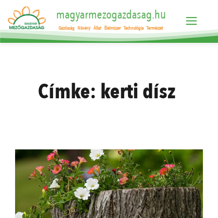
magyarmezogazdasag.hu
Gazdaság
Növény
Állat
Élelmiszer
Technológia
Természet
Címke:
kerti dísz