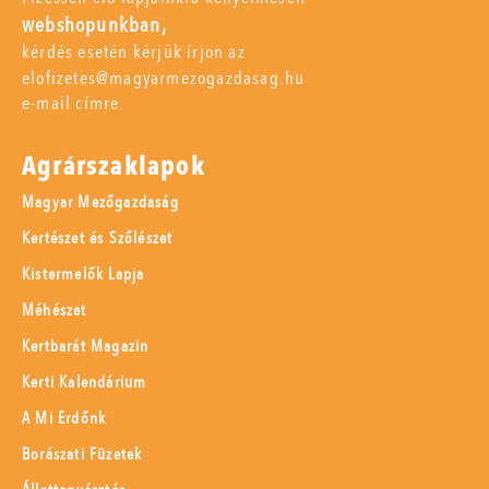
webshopunkban,
kérdés esetén kérjük írjon az
elofizetes@magyarmezogazdasag.hu
e-mail címre.
Agrárszaklapok
Magyar Mezőgazdaság
Kertészet és Szőlészet
Kistermelők Lapja
Méhészet
Kertbarát Magazin
Kerti Kalendárium
A Mi Erdőnk
Borászati Füzetek