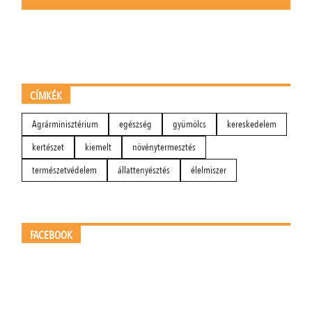
CÍMKÉK
Agrárminisztérium
egészség
gyümölcs
kereskedelem
kertészet
kiemelt
növénytermesztés
természetvédelem
állattenyésztés
élelmiszer
FACEBOOK