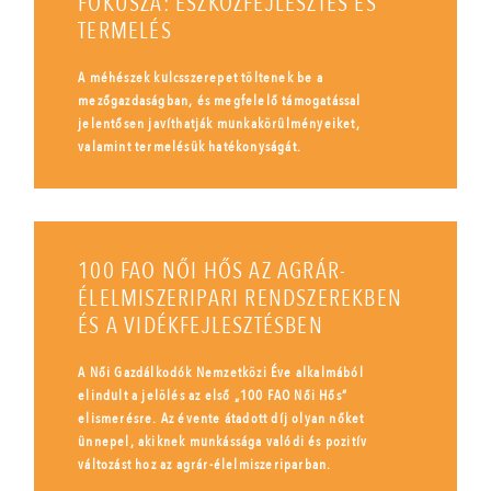
FÓKUSZA: ESZKÖZFEJLESZTÉS ÉS
TERMELÉS
A méhészek kulcsszerepet töltenek be a
mezőgazdaságban, és megfelelő támogatással
jelentősen javíthatják munkakörülményeiket,
valamint termelésük hatékonyságát.
100 FAO NŐI HŐS AZ AGRÁR-
ÉLELMISZERIPARI RENDSZEREKBEN
ÉS A VIDÉKFEJLESZTÉSBEN
A Női Gazdálkodók Nemzetközi Éve alkalmából
elindult a jelölés az első „100 FAO Női Hős”
elismerésre. Az évente átadott díj olyan nőket
ünnepel, akiknek munkássága valódi és pozitív
változást hoz az agrár-élelmiszeriparban.