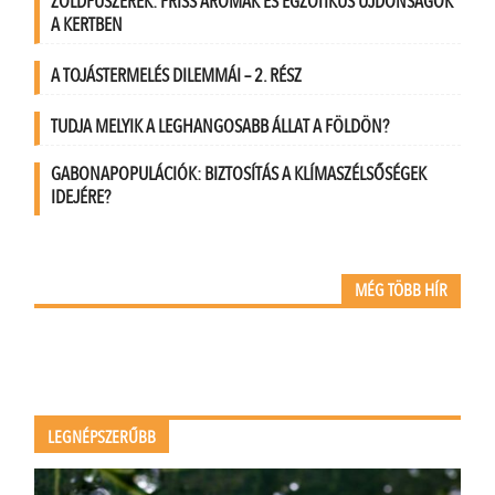
ZÖLDFŰSZEREK: FRISS AROMÁK ÉS EGZOTIKUS ÚJDONSÁGOK
A KERTBEN
A TOJÁSTERMELÉS DILEMMÁI – 2. RÉSZ
TUDJA MELYIK A LEGHANGOSABB ÁLLAT A FÖLDÖN?
GABONAPOPULÁCIÓK: BIZTOSÍTÁS A KLÍMASZÉLSŐSÉGEK
IDEJÉRE?
MÉG TÖBB HÍR
LEGNÉPSZERŰBB