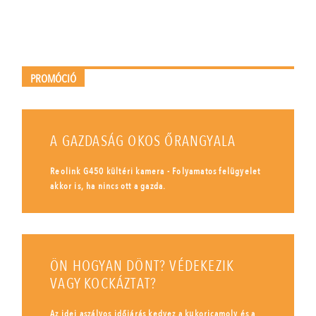
PROMÓCIÓ
A GAZDASÁG OKOS ŐRANGYALA
Reolink G450 kültéri kamera - Folyamatos felügyelet
akkor is, ha nincs ott a gazda.
ÖN HOGYAN DÖNT? VÉDEKEZIK
VAGY KOCKÁZTAT?
Az idei aszályos időjárás kedvez a kukoricamoly és a