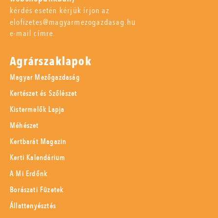
kérdés esetén kérjük írjon az
elofizetes@magyarmezogazdasag.hu
e-mail címre.
Agrárszaklapok
Magyar Mezőgazdaság
Kertészet és Szőlészet
Kistermelők Lapja
Méhészet
Kertbarát Magazin
Kerti Kalendárium
A Mi Erdőnk
Borászati Füzetek
Állattenyésztés