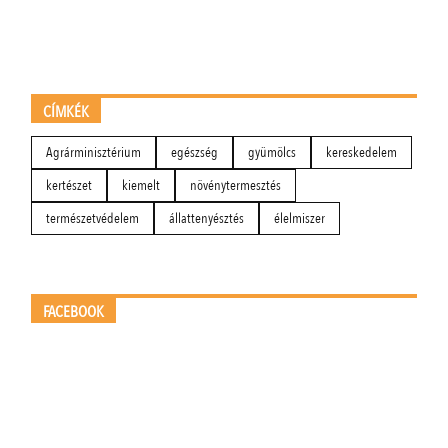
CÍMKÉK
Agrárminisztérium
egészség
gyümölcs
kereskedelem
kertészet
kiemelt
növénytermesztés
természetvédelem
állattenyésztés
élelmiszer
FACEBOOK