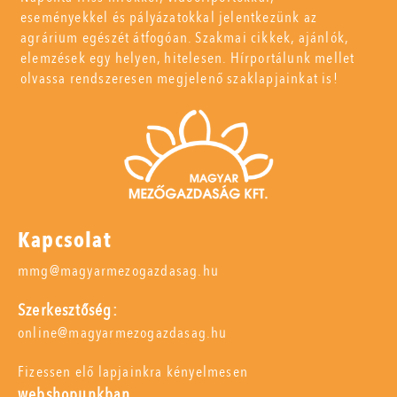
eseményekkel és pályázatokkal jelentkezünk az
agrárium egészét átfogóan. Szakmai cikkek, ajánlók,
elemzések egy helyen, hitelesen. Hírportálunk mellet
olvassa rendszeresen megjelenő szaklapjainkat is!
Kapcsolat
mmg@magyarmezogazdasag.hu
Szerkesztőség:
online@magyarmezogazdasag.hu
Fizessen elő lapjainkra kényelmesen
webshopunkban,