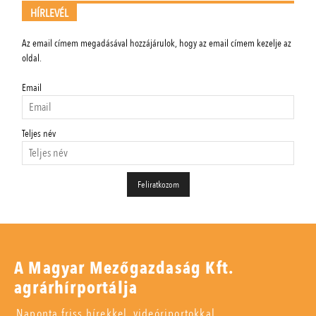
HÍRLEVÉL
Az email címem megadásával hozzájárulok, hogy az email címem kezelje az
oldal.
Email
Teljes név
A Magyar Mezőgazdaság Kft.
agrárhírportálja
Naponta friss hírekkel, videóriportokkal,