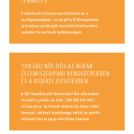
TERMELÉS
A méhészek kulcsszerepet töltenek be a
mezőgazdaságban, és megfelelő támogatással
jelentősen javíthatják munkakörülményeiket,
valamint termelésük hatékonyságát.
100 FAO NŐI HŐS AZ AGRÁR-
ÉLELMISZERIPARI RENDSZEREKBEN
ÉS A VIDÉKFEJLESZTÉSBEN
A Női Gazdálkodók Nemzetközi Éve alkalmából
elindult a jelölés az első „100 FAO Női Hős”
elismerésre. Az évente átadott díj olyan nőket
ünnepel, akiknek munkássága valódi és pozitív
változást hoz az agrár-élelmiszeriparban.