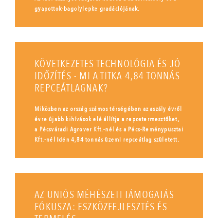
gyapottok-bagolylepke gradációjának.
KÖVETKEZETES TECHNOLÓGIA ÉS JÓ
IDŐZÍTÉS - MI A TITKA 4,84 TONNÁS
REPCEÁTLAGNAK?
Miközben az ország számos térségében az aszály évről
évre újabb kihívások elé állítja a repcetermesztőket,
a Pécsváradi Agrover Kft.-nél és a Pécs-Reménypusztai
Kft.-nél idén 4,84 tonnás üzemi repceátlag született.
AZ UNIÓS MÉHÉSZETI TÁMOGATÁS
FÓKUSZA: ESZKÖZFEJLESZTÉS ÉS