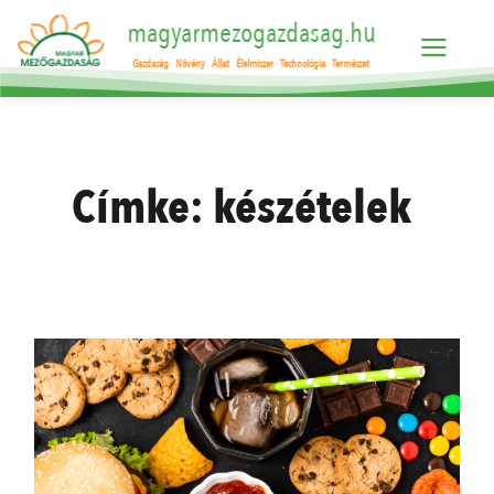
magyarmezogazdasag.hu
Gazdaság
Növény
Állat
Élelmiszer
Technológia
Természet
Címke:
készételek