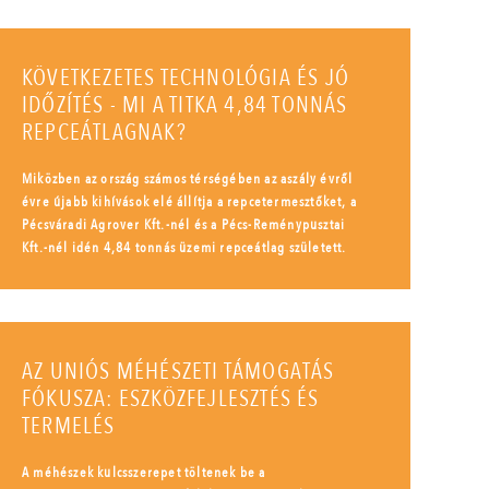
KÖVETKEZETES TECHNOLÓGIA ÉS JÓ
IDŐZÍTÉS - MI A TITKA 4,84 TONNÁS
REPCEÁTLAGNAK?
Miközben az ország számos térségében az aszály évről
évre újabb kihívások elé állítja a repcetermesztőket, a
Pécsváradi Agrover Kft.-nél és a Pécs-Reménypusztai
Kft.-nél idén 4,84 tonnás üzemi repceátlag született.
AZ UNIÓS MÉHÉSZETI TÁMOGATÁS
FÓKUSZA: ESZKÖZFEJLESZTÉS ÉS
TERMELÉS
A méhészek kulcsszerepet töltenek be a