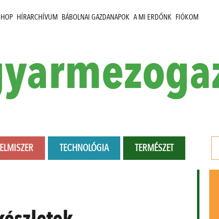
SHOP
HÍRARCHÍVUM
BÁBOLNAI GAZDANAPOK
A MI ERDŐNK
FIÓKOM
yarmezoga
LELMISZER
TECHNOLÓGIA
TERMÉSZET
készletek