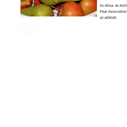
Az Alma- és Kö
Pear Associatio
az adatait.