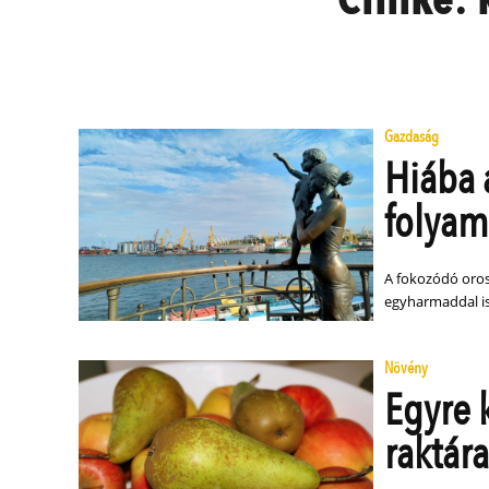
Gazdaság
Hiába 
folyam
A fokozódó oros
egyharmaddal is
Növény
Egyre 
raktár