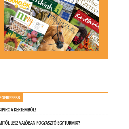
EGFRISSEBB
SIPIRC A KERTEMBŐL!
MITŐL LESZ VALÓBAN FOGYASZTÓ EGY TURMIX?