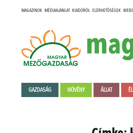
MAGAZINOK
MÉDIAAJÁNLAT
KIADÓRÓL
ELÉRHETŐSÉGEK
WEB
mag
GAZDASÁG
NÖVÉNY
ÁLLAT
É
Címke: