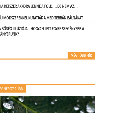
HA KÉTSZER AKKORA LENNE A FÖLD…, DE NEM AZ…
ÚJ MÓDSZEREKKEL KUTATJÁK A MEDITERRÁN BÁLNÁKAT
A BŐSÉG ILLÚZIÓJA – HOGYAN LETT EGYRE SZEGÉNYEBB A
TÁNYÉRUNK?
MÉG TÖBB HÍR
EGNÉPSZERŰBB