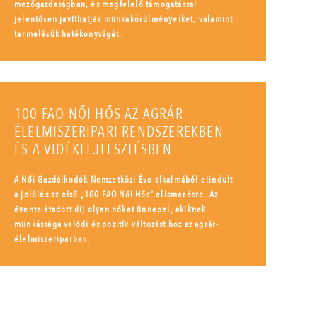
mezőgazdaságban, és megfelelő támogatással
jelentősen javíthatják munkakörülményeiket, valamint
termelésük hatékonyságát.
100 FAO NŐI HŐS AZ AGRÁR-
ÉLELMISZERIPARI RENDSZEREKBEN
ÉS A VIDÉKFEJLESZTÉSBEN
A Női Gazdálkodók Nemzetközi Éve alkalmából elindult
a jelölés az első „100 FAO Női Hős” elismerésre. Az
évente átadott díj olyan nőket ünnepel, akiknek
munkássága valódi és pozitív változást hoz az agrár-
élelmiszeriparban.