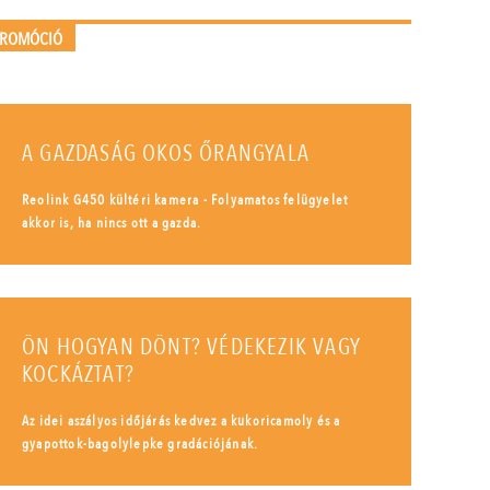
PROMÓCIÓ
A GAZDASÁG OKOS ŐRANGYALA
Reolink G450 kültéri kamera - Folyamatos felügyelet
akkor is, ha nincs ott a gazda.
ÖN HOGYAN DÖNT? VÉDEKEZIK VAGY
KOCKÁZTAT?
Az idei aszályos időjárás kedvez a kukoricamoly és a
gyapottok-bagolylepke gradációjának.