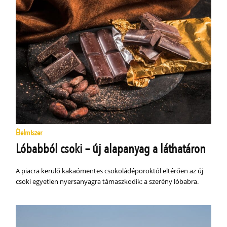
Élelmiszer
Lóbabból csoki – új alapanyag a láthatáron
A piacra kerülő kakaómentes csokoládéporoktól eltérően az új
csoki egyetlen nyersanyagra támaszkodik: a szerény lóbabra.