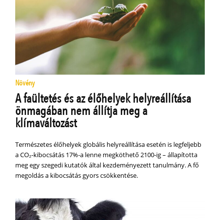
Növény
A faültetés és az élőhelyek helyreállítása
önmagában nem állítja meg a
klímaváltozást
Természetes élőhelyek globális helyreállítása esetén is legfeljebb
a CO₂-kibocsátás 17%-a lenne megköthető 2100-ig – állapította
meg egy szegedi kutatók által kezdeményezett tanulmány. A fő
megoldás a kibocsátás gyors csökkentése.