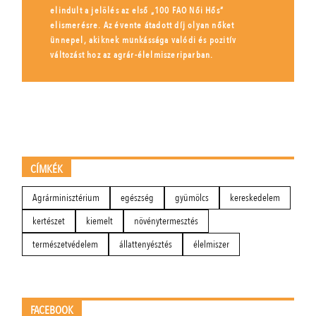
elindult a jelölés az első „100 FAO Női Hős”
elismerésre. Az évente átadott díj olyan nőket
ünnepel, akiknek munkássága valódi és pozitív
változást hoz az agrár-élelmiszeriparban.
CÍMKÉK
Agrárminisztérium
egészség
gyümölcs
kereskedelem
kertészet
kiemelt
növénytermesztés
természetvédelem
állattenyésztés
élelmiszer
FACEBOOK