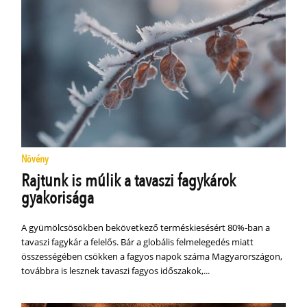
Növény
Rajtunk is múlik a tavaszi fagykárok
gyakorisága
A gyümölcsösökben bekövetkező terméskiesésért 80%-ban a
tavaszi fagykár a felelős. Bár a globális felmelegedés miatt
összességében csökken a fagyos napok száma Magyarországon,
továbbra is lesznek tavaszi fagyos időszakok,...