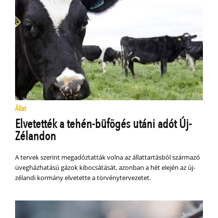
Állat
Elvetették a tehén-büfögés utáni adót Új-
Zélandon
A tervek szerint megadóztatták volna az állattartásból származó
üvegházhatású gázok kibocsátását, azonban a hét elején az új-
zélandi kormány elvetette a törvénytervezetet.