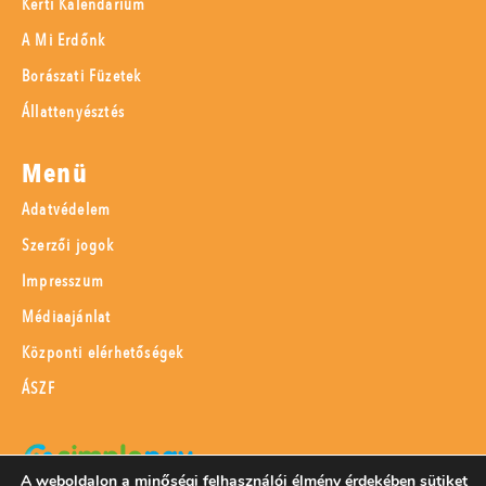
Kerti Kalendárium
A Mi Erdőnk
Borászati Füzetek
Állattenyésztés
Menü
Adatvédelem
Szerzői jogok
Impresszum
Médiaajánlat
Központi elérhetőségek
ÁSZF
A weboldalon a minőségi felhasználói élmény érdekében sütiket