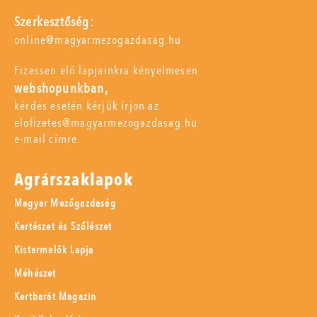
Szerkesztőség:
online@magyarmezogazdasag.hu
Fizessen elő lapjainkra kényelmesen
webshopunkban,
kérdés esetén kérjük írjon az
elofizetes@magyarmezogazdasag.hu
e-mail címre.
Agrárszaklapok
Magyar Mezőgazdaság
Kertészet és Szőlészet
Kistermelők Lapja
Méhészet
Kertbarát Magazin