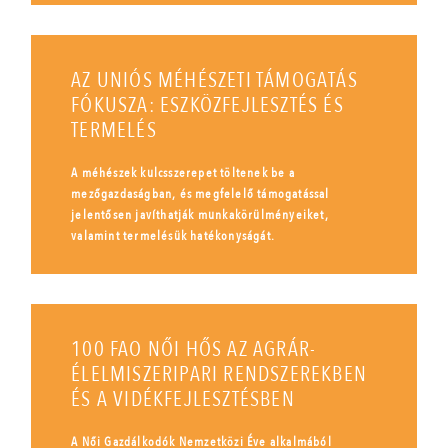
AZ UNIÓS MÉHÉSZETI TÁMOGATÁS
FÓKUSZA: ESZKÖZFEJLESZTÉS ÉS
TERMELÉS
A méhészek kulcsszerepet töltenek be a
mezőgazdaságban, és megfelelő támogatással
jelentősen javíthatják munkakörülményeiket,
valamint termelésük hatékonyságát.
100 FAO NŐI HŐS AZ AGRÁR-
ÉLELMISZERIPARI RENDSZEREKBEN
ÉS A VIDÉKFEJLESZTÉSBEN
A Női Gazdálkodók Nemzetközi Éve alkalmából