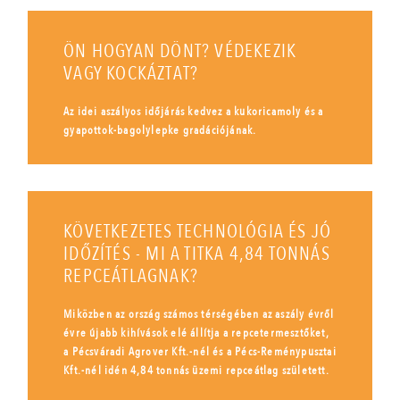
ÖN HOGYAN DÖNT? VÉDEKEZIK
VAGY KOCKÁZTAT?
Az idei aszályos időjárás kedvez a kukoricamoly és a
gyapottok-bagolylepke gradációjának.
KÖVETKEZETES TECHNOLÓGIA ÉS JÓ
IDŐZÍTÉS - MI A TITKA 4,84 TONNÁS
REPCEÁTLAGNAK?
Miközben az ország számos térségében az aszály évről
évre újabb kihívások elé állítja a repcetermesztőket,
a Pécsváradi Agrover Kft.-nél és a Pécs-Reménypusztai
Kft.-nél idén 4,84 tonnás üzemi repceátlag született.