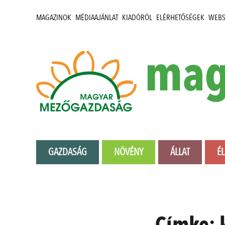
MAGAZINOK
MÉDIAAJÁNLAT
KIADÓRÓL
ELÉRHETŐSÉGEK
WEB
mag
GAZDASÁG
NÖVÉNY
ÁLLAT
É
Címke: