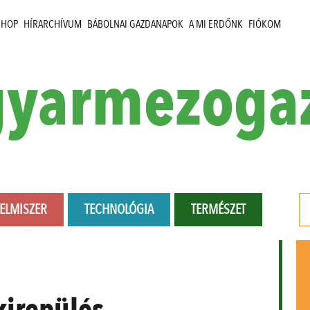
SHOP
HÍRARCHÍVUM
BÁBOLNAI GAZDANAPOK
A MI ERDŐNK
FIÓKOM
yarmezoga
LELMISZER
TECHNOLÓGIA
TERMÉSZET
kirepülés