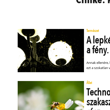
Természet
A lepk
a fény
Annak ellenére, 
ezt a szokatlan
Állat
Techno
szakasz