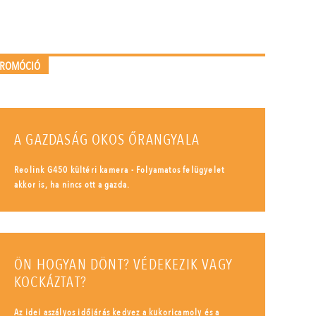
PROMÓCIÓ
A GAZDASÁG OKOS ŐRANGYALA
Reolink G450 kültéri kamera - Folyamatos felügyelet
akkor is, ha nincs ott a gazda.
ÖN HOGYAN DÖNT? VÉDEKEZIK VAGY
KOCKÁZTAT?
Az idei aszályos időjárás kedvez a kukoricamoly és a