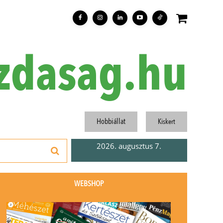
zdasag.hu
Hobbiállat
Kiskert
2026. augusztus 7.
WEBSHOP