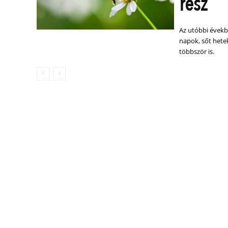
rész
Az utóbbi évek
napok, sőt hetek
többször is.