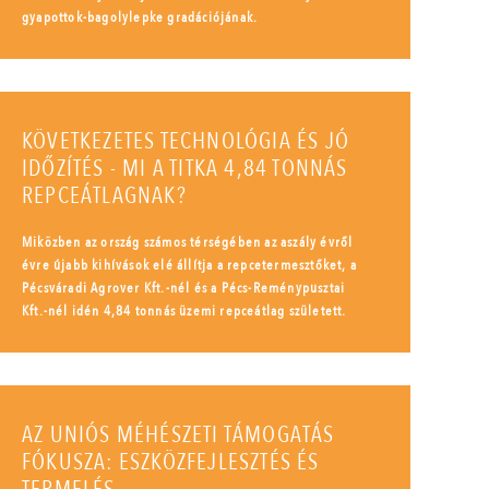
gyapottok-bagolylepke gradációjának.
KÖVETKEZETES TECHNOLÓGIA ÉS JÓ
IDŐZÍTÉS - MI A TITKA 4,84 TONNÁS
REPCEÁTLAGNAK?
Miközben az ország számos térségében az aszály évről
évre újabb kihívások elé állítja a repcetermesztőket, a
Pécsváradi Agrover Kft.-nél és a Pécs-Reménypusztai
Kft.-nél idén 4,84 tonnás üzemi repceátlag született.
AZ UNIÓS MÉHÉSZETI TÁMOGATÁS
FÓKUSZA: ESZKÖZFEJLESZTÉS ÉS