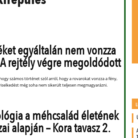
éket egyáltalán nem vonzza
. A rejtély végre megoldódott
hogy számos történet szól arról, hogy a rovarokat vonzza a fény,
 viselkedést még soha nem sikerült teljesen megmagyarázni.
L
lógia a méhcsalád életének
ai alapján – Kora tavasz 2.