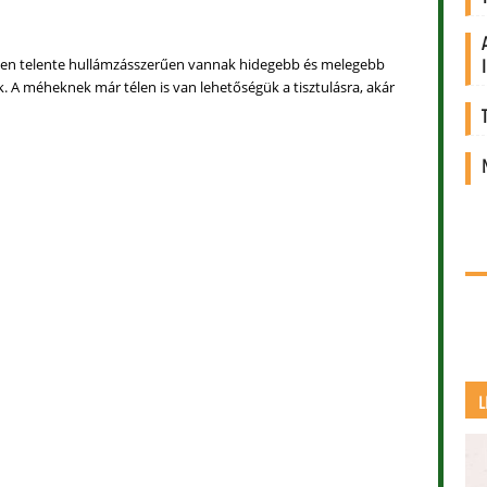
ben telente hullámzásszerűen vannak hidegebb és melegebb
. A méheknek már télen is van lehetőségük a tisztulásra, akár
L