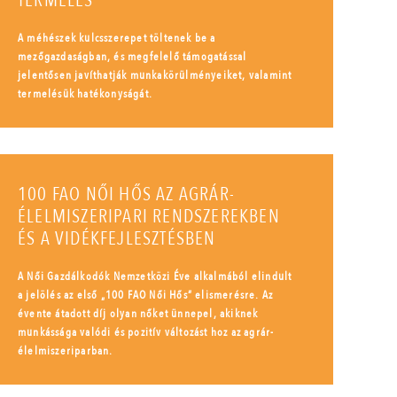
TERMELÉS
A méhészek kulcsszerepet töltenek be a
mezőgazdaságban, és megfelelő támogatással
jelentősen javíthatják munkakörülményeiket, valamint
termelésük hatékonyságát.
100 FAO NŐI HŐS AZ AGRÁR-
ÉLELMISZERIPARI RENDSZEREKBEN
ÉS A VIDÉKFEJLESZTÉSBEN
A Női Gazdálkodók Nemzetközi Éve alkalmából elindult
a jelölés az első „100 FAO Női Hős” elismerésre. Az
évente átadott díj olyan nőket ünnepel, akiknek
munkássága valódi és pozitív változást hoz az agrár-
élelmiszeriparban.