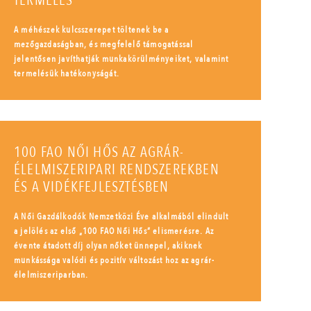
TERMELÉS
A méhészek kulcsszerepet töltenek be a
mezőgazdaságban, és megfelelő támogatással
jelentősen javíthatják munkakörülményeiket, valamint
termelésük hatékonyságát.
100 FAO NŐI HŐS AZ AGRÁR-
ÉLELMISZERIPARI RENDSZEREKBEN
ÉS A VIDÉKFEJLESZTÉSBEN
A Női Gazdálkodók Nemzetközi Éve alkalmából elindult
a jelölés az első „100 FAO Női Hős” elismerésre. Az
évente átadott díj olyan nőket ünnepel, akiknek
munkássága valódi és pozitív változást hoz az agrár-
élelmiszeriparban.