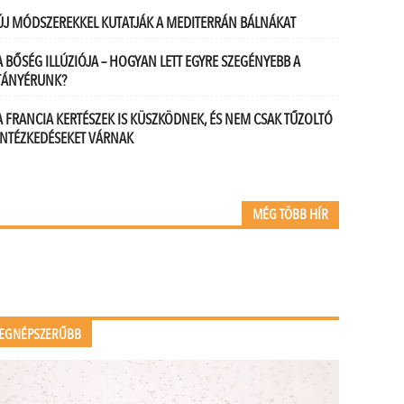
ÚJ MÓDSZEREKKEL KUTATJÁK A MEDITERRÁN BÁLNÁKAT
A BŐSÉG ILLÚZIÓJA – HOGYAN LETT EGYRE SZEGÉNYEBB A
TÁNYÉRUNK?
A FRANCIA KERTÉSZEK IS KÜSZKÖDNEK, ÉS NEM CSAK TŰZOLTÓ
INTÉZKEDÉSEKET VÁRNAK
MÉG TÖBB HÍR
EGNÉPSZERŰBB