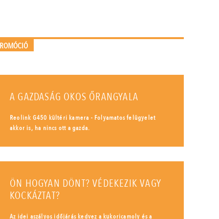
PROMÓCIÓ
A GAZDASÁG OKOS ŐRANGYALA
Reolink G450 kültéri kamera - Folyamatos felügyelet
akkor is, ha nincs ott a gazda.
ÖN HOGYAN DÖNT? VÉDEKEZIK VAGY
KOCKÁZTAT?
Az idei aszályos időjárás kedvez a kukoricamoly és a