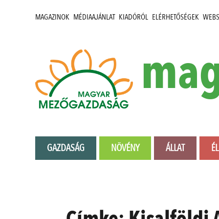
MAGAZINOK
MÉDIAAJÁNLAT
KIADÓRÓL
ELÉRHETŐSÉGEK
WEB
mag
GAZDASÁG
NÖVÉNY
ÁLLAT
É
Címke:
Kisalföldi 