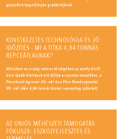
gyapottok-bagolylepke gradációjának.
KÖVETKEZETES TECHNOLÓGIA ÉS JÓ
IDŐZÍTÉS - MI A TITKA 4,84 TONNÁS
REPCEÁTLAGNAK?
Miközben az ország számos térségében az aszály évről
évre újabb kihívások elé állítja a repcetermesztőket, a
Pécsváradi Agrover Kft.-nél és a Pécs-Reménypusztai
Kft.-nél idén 4,84 tonnás üzemi repceátlag született.
AZ UNIÓS MÉHÉSZETI TÁMOGATÁS
FÓKUSZA: ESZKÖZFEJLESZTÉS ÉS