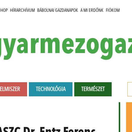
SHOP
HÍRARCHÍVUM
BÁBOLNAI GAZDANAPOK
A MI ERDŐNK
FIÓKOM
yarmezoga
LELMISZER
TECHNOLÓGIA
TERMÉSZET
ASZC Dr. Entz Ferenc