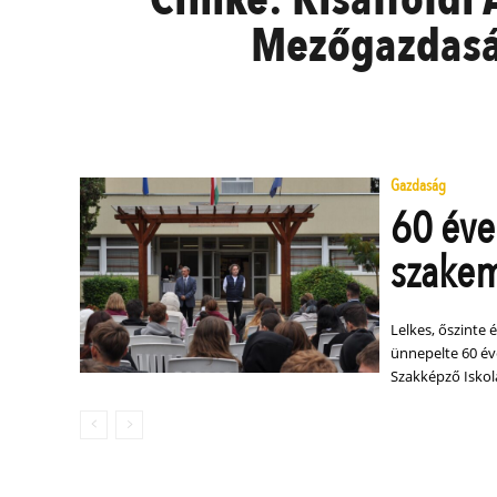
Mezőgazdasá
Gazdaság
60 éve
szakem
Lelkes, őszinte 
ünnepelte 60 év
Szakképző Iskol