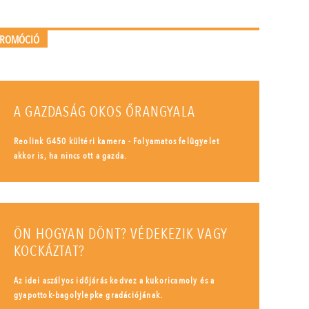
PROMÓCIÓ
A GAZDASÁG OKOS ŐRANGYALA
Reolink G450 kültéri kamera - Folyamatos felügyelet
akkor is, ha nincs ott a gazda.
ÖN HOGYAN DÖNT? VÉDEKEZIK VAGY
KOCKÁZTAT?
Az idei aszályos időjárás kedvez a kukoricamoly és a
gyapottok-bagolylepke gradációjának.