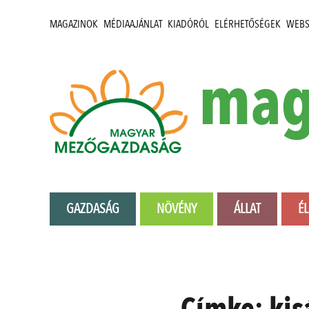
MAGAZINOK
MÉDIAAJÁNLAT
KIADÓRÓL
ELÉRHETŐSÉGEK
WEB
mag
GAZDASÁG
NÖVÉNY
ÁLLAT
É
Címke:
kis