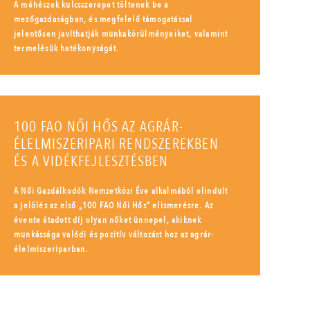
A méhészek kulcsszerepet töltenek be a
mezőgazdaságban, és megfelelő támogatással
jelentősen javíthatják munkakörülményeiket, valamint
termelésük hatékonyságát.
100 FAO NŐI HŐS AZ AGRÁR-
ÉLELMISZERIPARI RENDSZEREKBEN
ÉS A VIDÉKFEJLESZTÉSBEN
A Női Gazdálkodók Nemzetközi Éve alkalmából elindult
a jelölés az első „100 FAO Női Hős” elismerésre. Az
évente átadott díj olyan nőket ünnepel, akiknek
munkássága valódi és pozitív változást hoz az agrár-
élelmiszeriparban.