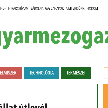
SHOP
HÍRARCHÍVUM
BÁBOLNAI GAZDANAPOK
A MI ERDŐNK
FIÓKOM
yarmezoga
LELMISZER
TECHNOLÓGIA
TERMÉSZET
állat útlevél