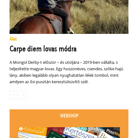
Állat
Carpe diem lovas módra
A Mongol Derby-t először – és utoljára – 2019-ben vállalta, s
teljesítette magyar lovas. Egy huszonéves, csendes, szőke hajú
lány, akiben legalább olyan nyughatatlan lélek tombol, mint
amilyen az ősi pusztán keresztülsüvítő szél.
WEBSHOP