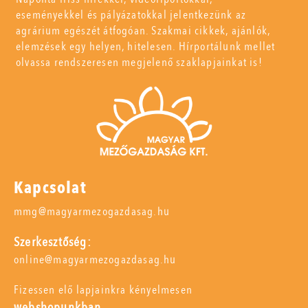
eseményekkel és pályázatokkal jelentkezünk az
agrárium egészét átfogóan. Szakmai cikkek, ajánlók,
elemzések egy helyen, hitelesen. Hírportálunk mellet
olvassa rendszeresen megjelenő szaklapjainkat is!
Kapcsolat
mmg@magyarmezogazdasag.hu
Szerkesztőség:
online@magyarmezogazdasag.hu
Fizessen elő lapjainkra kényelmesen
webshopunkban,