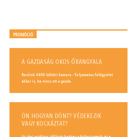
PROMÓCIÓ
A GAZDASÁG OKOS ŐRANGYALA
Reolink G450 kültéri kamera - Folyamatos felügyelet
akkor is, ha nincs ott a gazda.
ÖN HOGYAN DÖNT? VÉDEKEZIK
VAGY KOCKÁZTAT?
Az idei aszályos időjárás kedvez a kukoricamoly és a