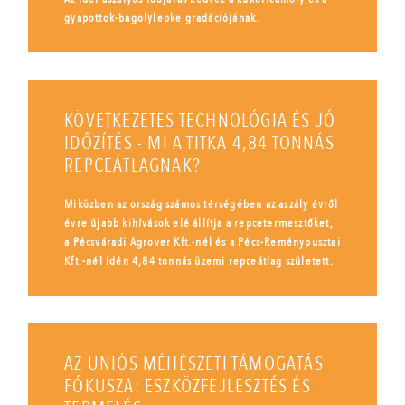
gyapottok-bagolylepke gradációjának.
KÖVETKEZETES TECHNOLÓGIA ÉS JÓ
IDŐZÍTÉS - MI A TITKA 4,84 TONNÁS
REPCEÁTLAGNAK?
Miközben az ország számos térségében az aszály évről
évre újabb kihívások elé állítja a repcetermesztőket,
a Pécsváradi Agrover Kft.-nél és a Pécs-Reménypusztai
Kft.-nél idén 4,84 tonnás üzemi repceátlag született.
AZ UNIÓS MÉHÉSZETI TÁMOGATÁS
FÓKUSZA: ESZKÖZFEJLESZTÉS ÉS