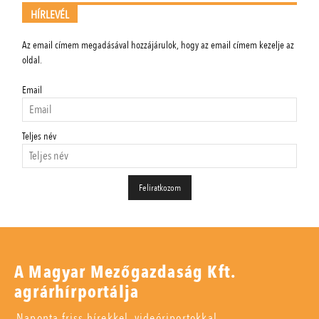
HÍRLEVÉL
Az email címem megadásával hozzájárulok, hogy az email címem kezelje az
oldal.
Email
Teljes név
A Magyar Mezőgazdaság Kft.
agrárhírportálja
Naponta friss hírekkel, videóriportokkal,