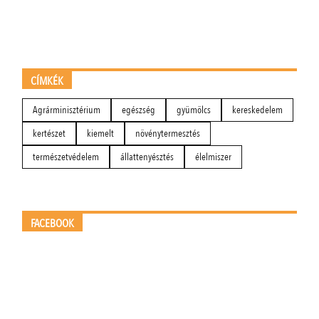
CÍMKÉK
Agrárminisztérium
egészség
gyümölcs
kereskedelem
kertészet
kiemelt
növénytermesztés
természetvédelem
állattenyésztés
élelmiszer
FACEBOOK