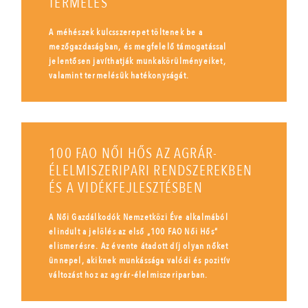
TERMELÉS
A méhészek kulcsszerepet töltenek be a
mezőgazdaságban, és megfelelő támogatással
jelentősen javíthatják munkakörülményeiket,
valamint termelésük hatékonyságát.
100 FAO NŐI HŐS AZ AGRÁR-
ÉLELMISZERIPARI RENDSZEREKBEN
ÉS A VIDÉKFEJLESZTÉSBEN
A Női Gazdálkodók Nemzetközi Éve alkalmából
elindult a jelölés az első „100 FAO Női Hős”
elismerésre. Az évente átadott díj olyan nőket
ünnepel, akiknek munkássága valódi és pozitív
változást hoz az agrár-élelmiszeriparban.