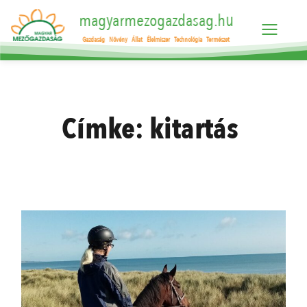
magyarmezogazdasag.hu
Gazdaság
Növény
Állat
Élelmiszer
Technológia
Természet
Címke:
kitartás