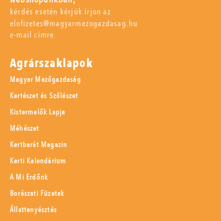
kérdés esetén kérjük írjon az
elofizetes@magyarmezogazdasag.hu
e-mail címre.
Agrárszaklapok
Magyar Mezőgazdaság
Kertészet és Szőlészet
Kistermelők Lapja
Méhészet
Kertbarát Magazin
Kerti Kalendárium
A Mi Erdőnk
Borászati Füzetek
Állattenyésztés