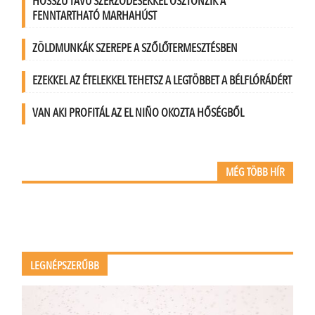
HOSSZÚ TÁVÚ SZERZŐDÉSEKKEL ÖSZTÖNZIK A
FENNTARTHATÓ MARHAHÚST
ZÖLDMUNKÁK SZEREPE A SZŐLŐTERMESZTÉSBEN
EZEKKEL AZ ÉTELEKKEL TEHETSZ A LEGTÖBBET A BÉLFLÓRÁDÉRT
VAN AKI PROFITÁL AZ EL NIÑO OKOZTA HŐSÉGBŐL
MÉG TÖBB HÍR
LEGNÉPSZERŰBB