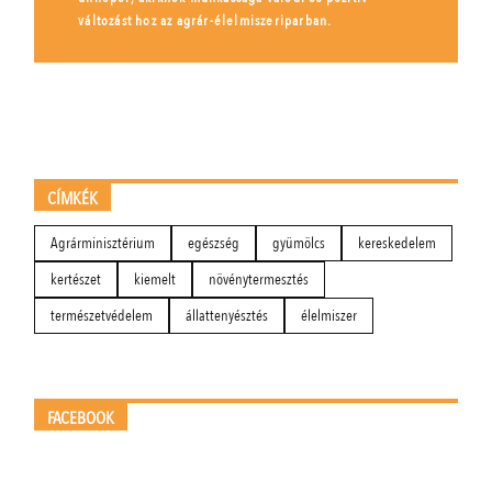
változást hoz az agrár-élelmiszeriparban.
CÍMKÉK
Agrárminisztérium
egészség
gyümölcs
kereskedelem
kertészet
kiemelt
növénytermesztés
természetvédelem
állattenyésztés
élelmiszer
FACEBOOK