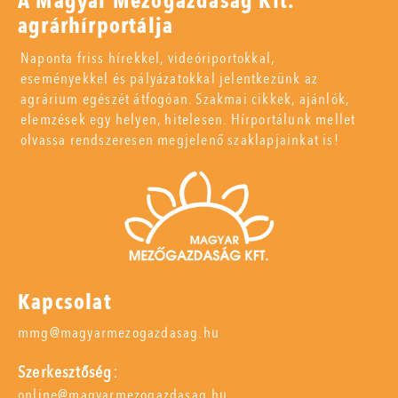
A Magyar Mezőgazdaság Kft.
agrárhírportálja
Naponta friss hírekkel, videóriportokkal,
eseményekkel és pályázatokkal jelentkezünk az
agrárium egészét átfogóan. Szakmai cikkek, ajánlók,
elemzések egy helyen, hitelesen. Hírportálunk mellet
olvassa rendszeresen megjelenő szaklapjainkat is!
Kapcsolat
mmg@magyarmezogazdasag.hu
Szerkesztőség:
online@magyarmezogazdasag.hu