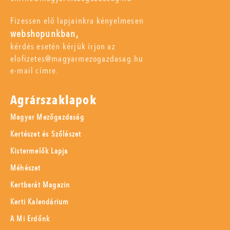
Fizessen elő lapjainkra kényelmesen
webshopunkban,
kérdés esetén kérjük írjon az
elofizetes@magyarmezogazdasag.hu
e-mail címre.
Agrárszaklapok
Magyar Mezőgazdaság
Kertészet és Szőlészet
Kistermelők Lapja
Méhészet
Kertbarát Magazin
Kerti Kalendárium
A Mi Erdőnk