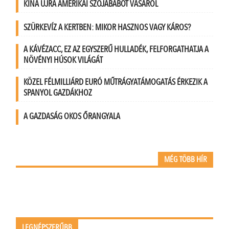
KÍNA ÚJRA AMERIKAI SZÓJABABOT VÁSÁROL
SZÜRKEVÍZ A KERTBEN: MIKOR HASZNOS VAGY KÁROS?
A KÁVÉZACC, EZ AZ EGYSZERŰ HULLADÉK, FELFORGATHATJA A
NÖVÉNYI HÚSOK VILÁGÁT
KÖZEL FÉLMILLIÁRD EURÓ MŰTRÁGYATÁMOGATÁS ÉRKEZIK A
SPANYOL GAZDÁKHOZ
A GAZDASÁG OKOS ŐRANGYALA
MÉG TÖBB HÍR
LEGNÉPSZERŰBB