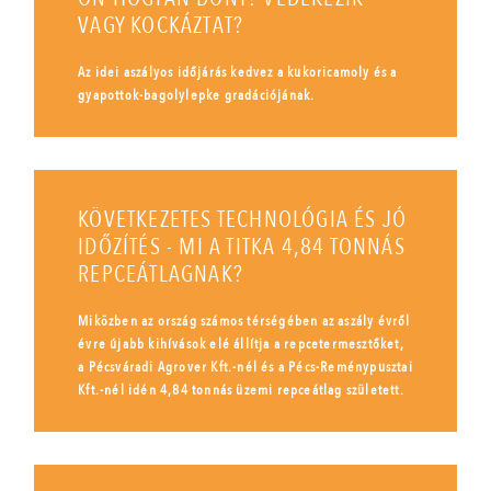
VAGY KOCKÁZTAT?
Az idei aszályos időjárás kedvez a kukoricamoly és a
gyapottok-bagolylepke gradációjának.
KÖVETKEZETES TECHNOLÓGIA ÉS JÓ
IDŐZÍTÉS - MI A TITKA 4,84 TONNÁS
REPCEÁTLAGNAK?
Miközben az ország számos térségében az aszály évről
évre újabb kihívások elé állítja a repcetermesztőket,
a Pécsváradi Agrover Kft.-nél és a Pécs-Reménypusztai
Kft.-nél idén 4,84 tonnás üzemi repceátlag született.