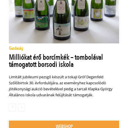
Gazdaság
Milliókat érő borcímkék – tombolával
támogatott borsodi iskola
Limitált jubileumi pezsgő készült a tokaji Gróf Degenfeld
Szőlőbirtok 30. évfordulójára, az eseményhez kapcsolódó
jótékonysági aukció bevételével pedig a tarcali Klapka György
Általános Iskola udvarának felújítását támogatják.
WEBSHOP