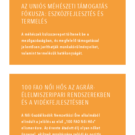
AZ UNIÓS MÉHÉSZETI TÁMOGATÁS
FÓKUSZA: ESZKÖZFEJLESZTÉS ÉS
TERMELÉS
A méhészek kulcsszerepet töltenek be a
mezőgazdaságban, és megfelelő támogatással
jelentősen javíthatják munkakörülményeiket,
valamint termelésük hatékonyságát.
100 FAO NŐI HŐS AZ AGRÁR-
ÉLELMISZERIPARI RENDSZEREKBEN
ÉS A VIDÉKFEJLESZTÉSBEN
A Női Gazdálkodók Nemzetközi Éve alkalmából
elindult a jelölés az első „100 FAO Női Hős”
elismerésre. Az évente átadott díj olyan nőket
ünnepel, akiknek munkássága valódi és pozitív