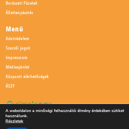
Borászati Füzetek
Állattenyésztés
Menü
Adatvédelem
Szerzői jogok
Impresszum
Médiaajánlat
Központi elérhetőségek
ÁSZF
A weboldalon a minőségi felhasználói élmény érdekében sütiket
használunk.
SimplePay adattovábbítási nyilatkozat
Részletek