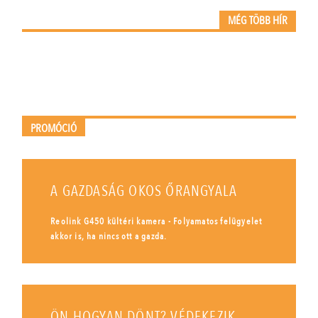
MÉG TÖBB HÍR
PROMÓCIÓ
A GAZDASÁG OKOS ŐRANGYALA
Reolink G450 kültéri kamera - Folyamatos felügyelet
akkor is, ha nincs ott a gazda.
ÖN HOGYAN DÖNT? VÉDEKEZIK