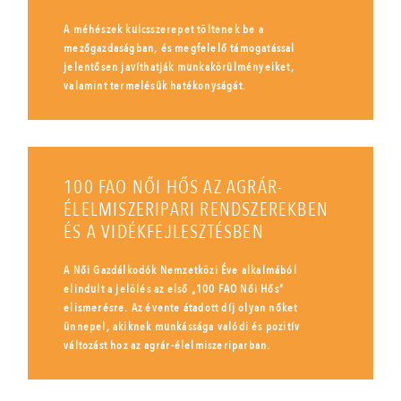
A méhészek kulcsszerepet töltenek be a
mezőgazdaságban, és megfelelő támogatással
jelentősen javíthatják munkakörülményeiket,
valamint termelésük hatékonyságát.
100 FAO NŐI HŐS AZ AGRÁR-
ÉLELMISZERIPARI RENDSZEREKBEN
ÉS A VIDÉKFEJLESZTÉSBEN
A Női Gazdálkodók Nemzetközi Éve alkalmából
elindult a jelölés az első „100 FAO Női Hős”
elismerésre. Az évente átadott díj olyan nőket
ünnepel, akiknek munkássága valódi és pozitív
változást hoz az agrár-élelmiszeriparban.