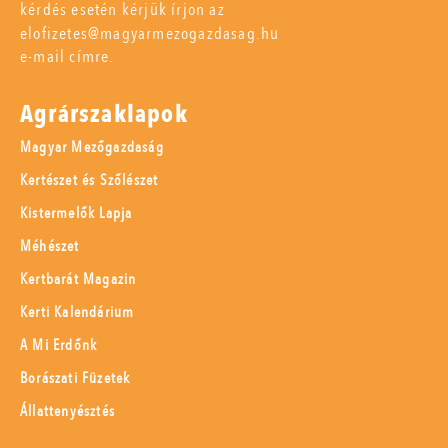
kérdés esetén kérjük írjon az
elofizetes@magyarmezogazdasag.hu
e-mail címre.
Agrárszaklapok
Magyar Mezőgazdaság
Kertészet és Szőlészet
Kistermelők Lapja
Méhészet
Kertbarát Magazin
Kerti Kalendárium
A Mi Erdőnk
Borászati Füzetek
Állattenyésztés