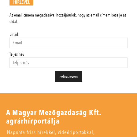
HÍRLEVÉL
Az email címem megadásával hozzájárulok, hogy az email címem kezelje az
oldal.
Email
Teljes név
A Magyar Mezőgazdaság Kft.
agrárhírportálja
Naponta friss hírekkel, videóriportokkal,