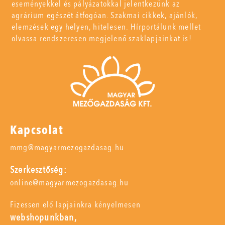
eseményekkel és pályázatokkal jelentkezünk az
agrárium egészét átfogóan. Szakmai cikkek, ajánlók,
elemzések egy helyen, hitelesen. Hírportálunk mellet
olvassa rendszeresen megjelenő szaklapjainkat is!
Kapcsolat
mmg@magyarmezogazdasag.hu
Szerkesztőség:
online@magyarmezogazdasag.hu
Fizessen elő lapjainkra kényelmesen
webshopunkban,