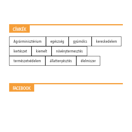
CÍMKÉK
Agrárminisztérium
egészség
gyümölcs
kereskedelem
kertészet
kiemelt
növénytermesztés
természetvédelem
állattenyésztés
élelmiszer
FACEBOOK