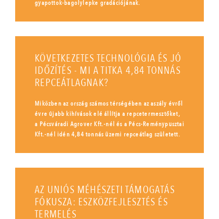
gyapottok-bagolylepke gradációjának.
KÖVETKEZETES TECHNOLÓGIA ÉS JÓ
IDŐZÍTÉS - MI A TITKA 4,84 TONNÁS
REPCEÁTLAGNAK?
Miközben az ország számos térségében az aszály évről
évre újabb kihívások elé állítja a repcetermesztőket,
a Pécsváradi Agrover Kft.-nél és a Pécs-Reménypusztai
Kft.-nél idén 4,84 tonnás üzemi repceátlag született.
AZ UNIÓS MÉHÉSZETI TÁMOGATÁS
FÓKUSZA: ESZKÖZFEJLESZTÉS ÉS
TERMELÉS