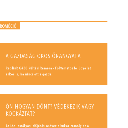
PROMÓCIÓ
A GAZDASÁG OKOS ŐRANGYALA
Reolink G450 kültéri kamera - Folyamatos felügyelet
akkor is, ha nincs ott a gazda.
ÖN HOGYAN DÖNT? VÉDEKEZIK VAGY
KOCKÁZTAT?
Az idei aszályos időjárás kedvez a kukoricamoly és a