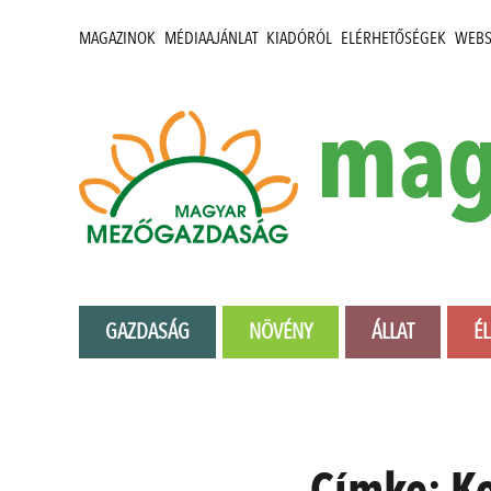
MAGAZINOK
MÉDIAAJÁNLAT
KIADÓRÓL
ELÉRHETŐSÉGEK
WEB
mag
GAZDASÁG
NÖVÉNY
ÁLLAT
É
Címke:
Ko