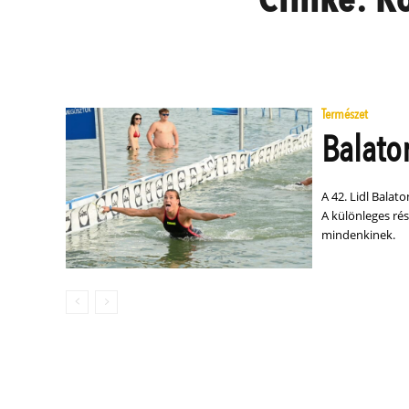
Természet
Balato
A 42. Lidl Balat
A különleges ré
mindenkinek.