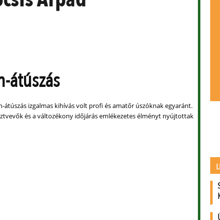
n-átúszás
on-átúszás izgalmas kihívás volt profi és amatőr úszóknak egyaránt.
sztvevők és a változékony időjárás emlékezetes élményt nyújtottak
L