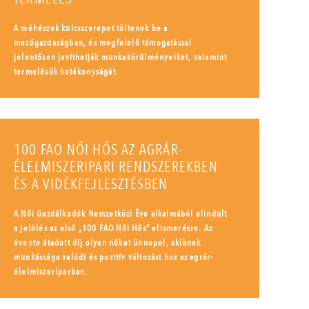
A méhészek kulcsszerepet töltenek be a
mezőgazdaságban, és megfelelő támogatással
jelentősen javíthatják munkakörülményeiket, valamint
termelésük hatékonyságát.
100 FAO NŐI HŐS AZ AGRÁR-
ÉLELMISZERIPARI RENDSZEREKBEN
ÉS A VIDÉKFEJLESZTÉSBEN
A Női Gazdálkodók Nemzetközi Éve alkalmából elindult
a jelölés az első „100 FAO Női Hős” elismerésre. Az
évente átadott díj olyan nőket ünnepel, akiknek
munkássága valódi és pozitív változást hoz az agrár-
élelmiszeriparban.