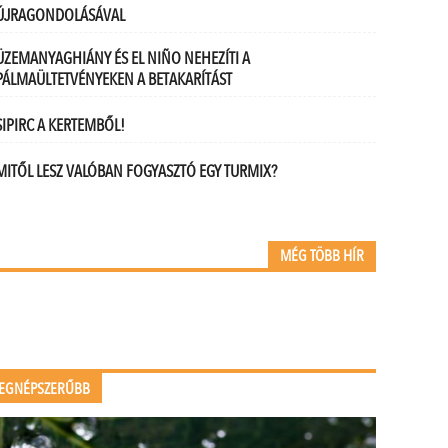
ÚJRAGONDOLÁSÁVAL
ÜZEMANYAGHIÁNY ÉS EL NIÑO NEHEZÍTI A
PÁLMAÜLTETVÉNYEKEN A BETAKARÍTÁST
SIPIRC A KERTEMBŐL!
MITŐL LESZ VALÓBAN FOGYASZTÓ EGY TURMIX?
MÉG TÖBB HÍR
EGNÉPSZERŰBB