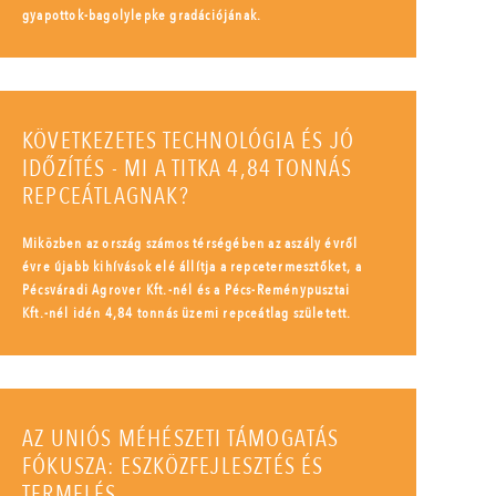
gyapottok-bagolylepke gradációjának.
KÖVETKEZETES TECHNOLÓGIA ÉS JÓ
IDŐZÍTÉS - MI A TITKA 4,84 TONNÁS
REPCEÁTLAGNAK?
Miközben az ország számos térségében az aszály évről
évre újabb kihívások elé állítja a repcetermesztőket, a
Pécsváradi Agrover Kft.-nél és a Pécs-Reménypusztai
Kft.-nél idén 4,84 tonnás üzemi repceátlag született.
AZ UNIÓS MÉHÉSZETI TÁMOGATÁS
FÓKUSZA: ESZKÖZFEJLESZTÉS ÉS
TERMELÉS