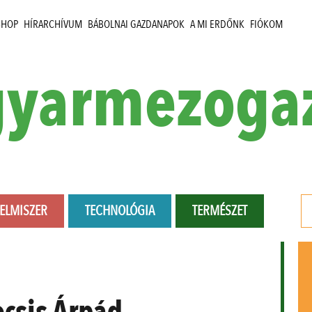
SHOP
HÍRARCHÍVUM
BÁBOLNAI GAZDANAPOK
A MI ERDŐNK
FIÓKOM
yarmezoga
LELMISZER
TECHNOLÓGIA
TERMÉSZET
csis Árpád