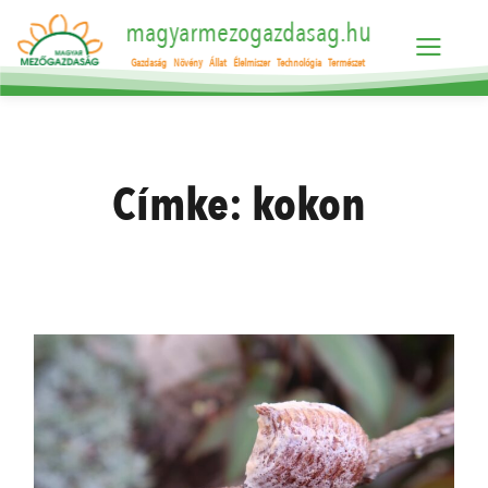
magyarmezogazdasag.hu
Gazdaság
Növény
Állat
Élelmiszer
Technológia
Természet
Címke:
kokon