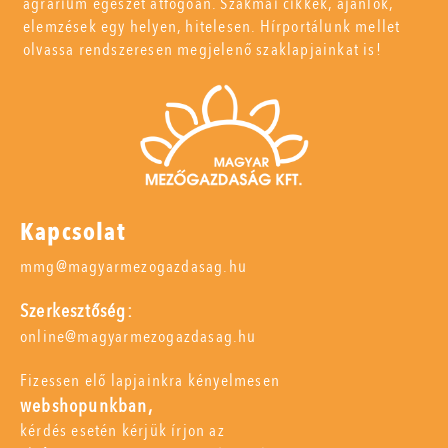
agrárium egészét átfogóan. Szakmai cikkek, ajánlók,
elemzések egy helyen, hitelesen. Hírportálunk mellet
olvassa rendszeresen megjelenő szaklapjainkat is!
Kapcsolat
mmg@magyarmezogazdasag.hu
Szerkesztőség:
online@magyarmezogazdasag.hu
Fizessen elő lapjainkra kényelmesen
webshopunkban,
kérdés esetén kérjük írjon az