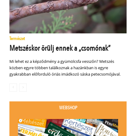
Természet
Metszéskor örülj ennek a „csomónak”
Mi lehet ez a képződmény a gyümölcsfa vesszőn? Metszés
közben egyre többen találkoznak a hazánkban is egyre
gyakrabban előforduló óriás imádkozó sáska petecsomójával.
WEBSHOP