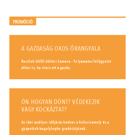
PROMÓCIÓ
A GAZDASÁG OKOS ŐRANGYALA
Reolink G450 kültéri kamera - Folyamatos felügyelet
akkor is, ha nincs ott a gazda.
ÖN HOGYAN DÖNT? VÉDEKEZIK
VAGY KOCKÁZTAT?
Az idei aszályos időjárás kedvez a kukoricamoly és a
gyapottok-bagolylepke gradációjának.