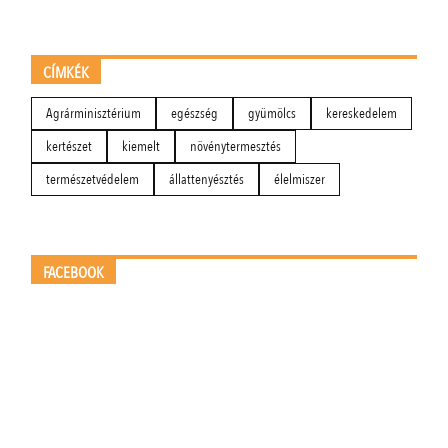
CÍMKÉK
Agrárminisztérium
egészség
gyümölcs
kereskedelem
kertészet
kiemelt
növénytermesztés
természetvédelem
állattenyésztés
élelmiszer
FACEBOOK