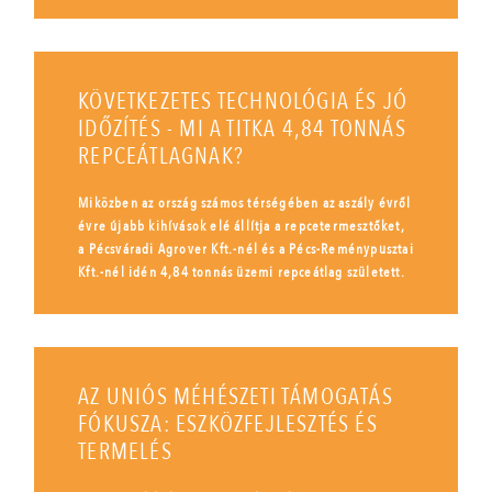
KÖVETKEZETES TECHNOLÓGIA ÉS JÓ
IDŐZÍTÉS - MI A TITKA 4,84 TONNÁS
REPCEÁTLAGNAK?
Miközben az ország számos térségében az aszály évről
évre újabb kihívások elé állítja a repcetermesztőket,
a Pécsváradi Agrover Kft.-nél és a Pécs-Reménypusztai
Kft.-nél idén 4,84 tonnás üzemi repceátlag született.
AZ UNIÓS MÉHÉSZETI TÁMOGATÁS
FÓKUSZA: ESZKÖZFEJLESZTÉS ÉS
TERMELÉS