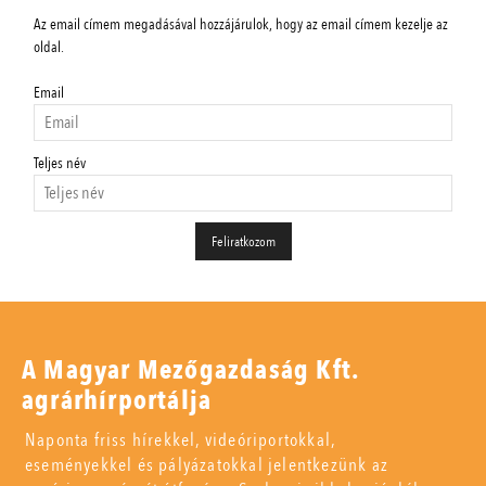
Az email címem megadásával hozzájárulok, hogy az email címem kezelje az
oldal.
Email
Teljes név
A Magyar Mezőgazdaság Kft.
agrárhírportálja
Naponta friss hírekkel, videóriportokkal,
eseményekkel és pályázatokkal jelentkezünk az