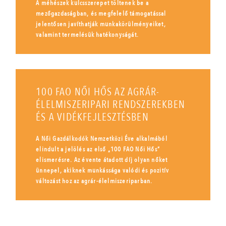
A méhészek kulcsszerepet töltenek be a
mezőgazdaságban, és megfelelő támogatással
jelentősen javíthatják munkakörülményeiket,
valamint termelésük hatékonyságát.
100 FAO NŐI HŐS AZ AGRÁR-
ÉLELMISZERIPARI RENDSZEREKBEN
ÉS A VIDÉKFEJLESZTÉSBEN
A Női Gazdálkodók Nemzetközi Éve alkalmából
elindult a jelölés az első „100 FAO Női Hős”
elismerésre. Az évente átadott díj olyan nőket
ünnepel, akiknek munkássága valódi és pozitív
változást hoz az agrár-élelmiszeriparban.