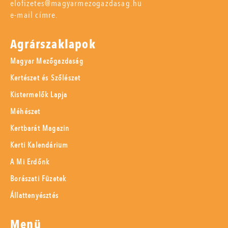
elofizetes@magyarmezogazdasag.hu
e-mail címre.
Agrárszaklapok
Magyar Mezőgazdaság
Kertészet és Szőlészet
Kistermelők Lapja
Méhészet
Kertbarát Magazin
Kerti Kalendárium
A Mi Erdőnk
Borászati Füzetek
Állattenyésztés
Menü