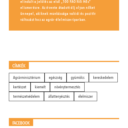
elindult a jelölés az első „100 FAO Női Hős”
elismerésre. Az évente átadott díj olyan nőket
ünnepel, akiknek munkássága valódi és pozitív
változást hoz az agrár-élelmiszeriparban.
CÍMKÉK
Agrárminisztérium
egészség
gyümölcs
kereskedelem
kertészet
kiemelt
növénytermesztés
természetvédelem
állattenyésztés
élelmiszer
FACEBOOK