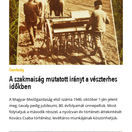
Gazdaság
A szakmaiság mutatott irányt a vészterhes
időkben
A Magyar Mezőgazdaság első száma 1946. október 1-jén jelent
meg, tavaly pedig jubileumi, 80. évfolyamát ünnepeltük. Most
folytatjuk a második résszel, a nyolcvan év történeti áttekintését
Kovács Csaba történész, levéltáros munkájának köszönhetjük.