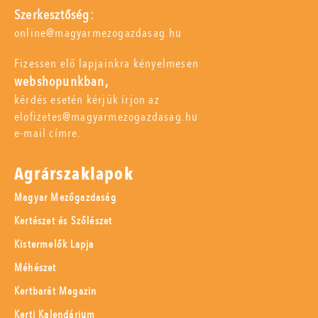
Szerkesztőség:
online@magyarmezogazdasag.hu
Fizessen elő lapjainkra kényelmesen
webshopunkban,
kérdés esetén kérjük írjon az
elofizetes@magyarmezogazdasag.hu
e-mail címre.
Agrárszaklapok
Magyar Mezőgazdaság
Kertészet és Szőlészet
Kistermelők Lapja
Méhészet
Kertbarát Magazin
Kerti Kalendárium