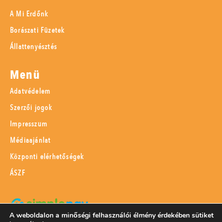
A Mi Erdőnk
Borászati Füzetek
Állattenyésztés
Menü
Adatvédelem
Szerzői jogok
Impresszum
Médiaajánlat
Központi elérhetőségek
ÁSZF
A weboldalon a minőségi felhasználói élmény érdekében sütiket