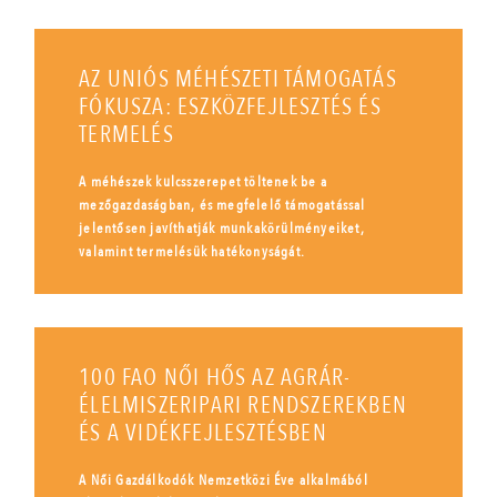
AZ UNIÓS MÉHÉSZETI TÁMOGATÁS
FÓKUSZA: ESZKÖZFEJLESZTÉS ÉS
TERMELÉS
A méhészek kulcsszerepet töltenek be a
mezőgazdaságban, és megfelelő támogatással
jelentősen javíthatják munkakörülményeiket,
valamint termelésük hatékonyságát.
100 FAO NŐI HŐS AZ AGRÁR-
ÉLELMISZERIPARI RENDSZEREKBEN
ÉS A VIDÉKFEJLESZTÉSBEN
A Női Gazdálkodók Nemzetközi Éve alkalmából