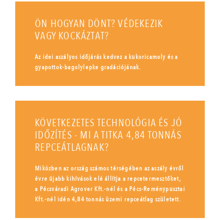
ÖN HOGYAN DÖNT? VÉDEKEZIK
VAGY KOCKÁZTAT?
Az idei aszályos időjárás kedvez a kukoricamoly és a
gyapottok-bagolylepke gradációjának.
KÖVETKEZETES TECHNOLÓGIA ÉS JÓ
IDŐZÍTÉS - MI A TITKA 4,84 TONNÁS
REPCEÁTLAGNAK?
Miközben az ország számos térségében az aszály évről
évre újabb kihívások elé állítja a repcetermesztőket,
a Pécsváradi Agrover Kft.-nél és a Pécs-Reménypusztai
Kft.-nél idén 4,84 tonnás üzemi repceátlag született.