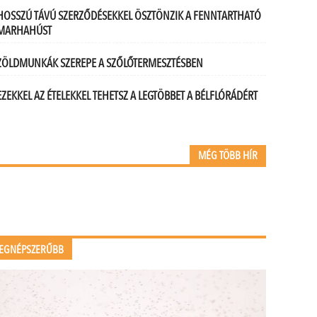
HOSSZÚ TÁVÚ SZERZŐDÉSEKKEL ÖSZTÖNZIK A FENNTARTHATÓ
MARHAHÚST
ZÖLDMUNKÁK SZEREPE A SZŐLŐTERMESZTÉSBEN
EZEKKEL AZ ÉTELEKKEL TEHETSZ A LEGTÖBBET A BÉLFLÓRÁDÉRT
MÉG TÖBB HÍR
EGNÉPSZERŰBB