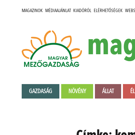
MAGAZINOK
MÉDIAAJÁNLAT
KIADÓRÓL
ELÉRHETŐSÉGEK
WEB
mag
GAZDASÁG
NÖVÉNY
ÁLLAT
É
Címke:
kom