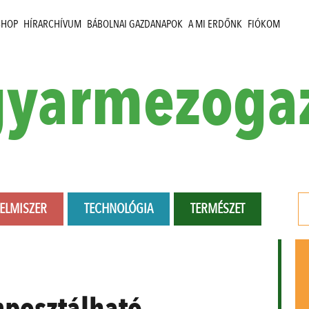
SHOP
HÍRARCHÍVUM
BÁBOLNAI GAZDANAPOK
A MI ERDŐNK
FIÓKOM
yarmezoga
LELMISZER
TECHNOLÓGIA
TERMÉSZET
posztálható