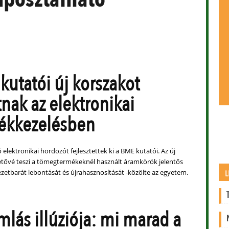
kutatói új korszakot
tnak az elektronikai
ékkezelésben
lektronikai hordozót fejlesztettek ki a BME kutatói. Az új
etővé teszi a tömegtermékeknél használt áramkörök jelentős
zetbarát lebontását és újrahasznosítását -közölte az egyetem.
L
mlás illúziója: mi marad a