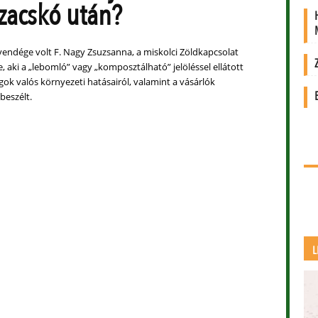
 zacskó után?
endége volt F. Nagy Zsuzsanna, a miskolci Zöldkapcsolat
, aki a „lebomló” vagy „komposztálható” jelöléssel ellátott
k valós környezeti hatásairól, valamint a vásárlók
 beszélt.
L