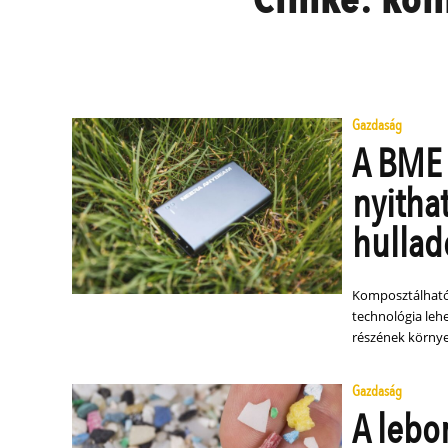
Gazdaság
A BME 
nyitha
hullad
Komposztálható e
technológia leh
részének környe
Gazdaság
A lebo