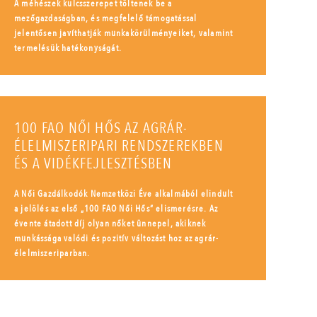
A méhészek kulcsszerepet töltenek be a
mezőgazdaságban, és megfelelő támogatással
jelentősen javíthatják munkakörülményeiket, valamint
termelésük hatékonyságát.
100 FAO NŐI HŐS AZ AGRÁR-
ÉLELMISZERIPARI RENDSZEREKBEN
ÉS A VIDÉKFEJLESZTÉSBEN
A Női Gazdálkodók Nemzetközi Éve alkalmából elindult
a jelölés az első „100 FAO Női Hős” elismerésre. Az
évente átadott díj olyan nőket ünnepel, akiknek
munkássága valódi és pozitív változást hoz az agrár-
élelmiszeriparban.