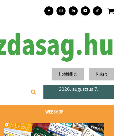
zdasag.hu
Hobbiállat
Kiskert
2026. augusztus 7.
WEBSHOP