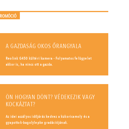
PROMÓCIÓ
A GAZDASÁG OKOS ŐRANGYALA
Reolink G450 kültéri kamera - Folyamatos felügyelet
akkor is, ha nincs ott a gazda.
ÖN HOGYAN DÖNT? VÉDEKEZIK VAGY
KOCKÁZTAT?
Az idei aszályos időjárás kedvez a kukoricamoly és a
gyapottok-bagolylepke gradációjának.