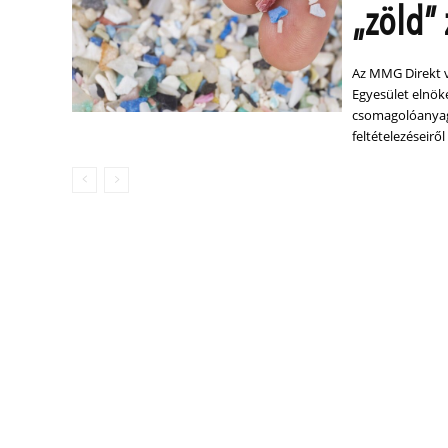
„zöld”
Az MMG Direkt v
Egyesület elnöke
csomagolóanyago
feltételezéseiről