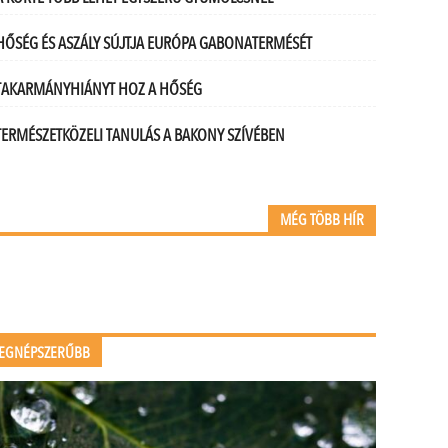
HŐSÉG ÉS ASZÁLY SÚJTJA EURÓPA GABONATERMÉSÉT
TAKARMÁNYHIÁNYT HOZ A HŐSÉG
TERMÉSZETKÖZELI TANULÁS A BAKONY SZÍVÉBEN
MÉG TÖBB HÍR
EGNÉPSZERŰBB