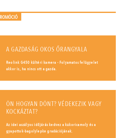
PROMÓCIÓ
A GAZDASÁG OKOS ŐRANGYALA
Reolink G450 kültéri kamera - Folyamatos felügyelet
akkor is, ha nincs ott a gazda.
ÖN HOGYAN DÖNT? VÉDEKEZIK VAGY
KOCKÁZTAT?
Az idei aszályos időjárás kedvez a kukoricamoly és a
gyapottok-bagolylepke gradációjának.