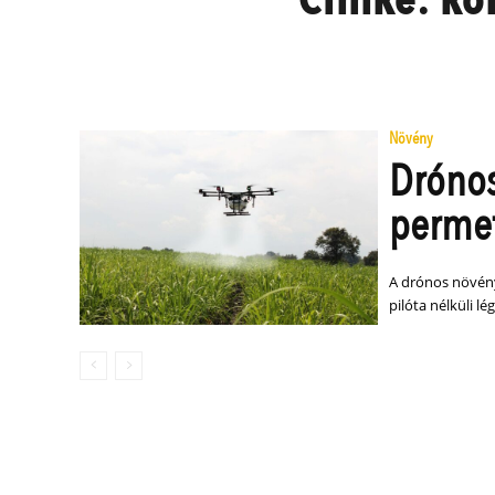
Növény
Dróno
permet
A drónos növény
pilóta nélküli 