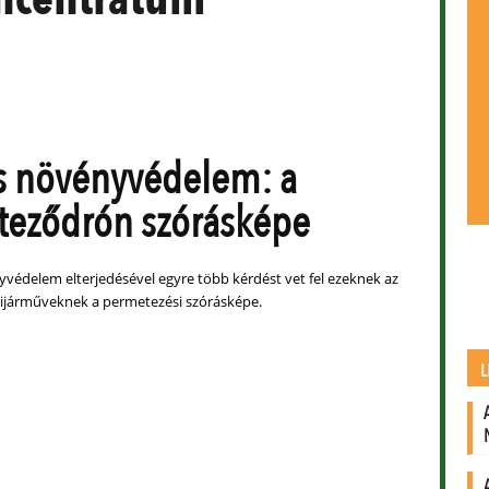
s növényvédelem: a
eződrón szórásképe
védelem elterjedésével egyre több kérdést vet fel ezeknek az
légijárműveknek a permetezési szórásképe.
L