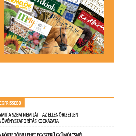
EGFRISSEBB
AMIT A SZEM NEM LÁT – AZ ELLENŐRIZETLEN
NÖVÉNYSZAPORÍTÁS KOCKÁZATA
A KÖRTE TÖBB LEHET EGYSZERŰ GYÜMÖLCSNÉL