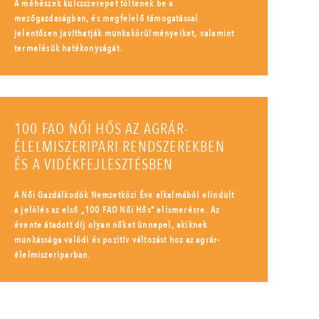
A méhészek kulcsszerepet töltenek be a
mezőgazdaságban, és megfelelő támogatással
jelentősen javíthatják munkakörülményeiket, valamint
termelésük hatékonyságát.
100 FAO NŐI HŐS AZ AGRÁR-
ÉLELMISZERIPARI RENDSZEREKBEN
ÉS A VIDÉKFEJLESZTÉSBEN
A Női Gazdálkodók Nemzetközi Éve alkalmából elindult
a jelölés az első „100 FAO Női Hős” elismerésre. Az
évente átadott díj olyan nőket ünnepel, akiknek
munkássága valódi és pozitív változást hoz az agrár-
élelmiszeriparban.