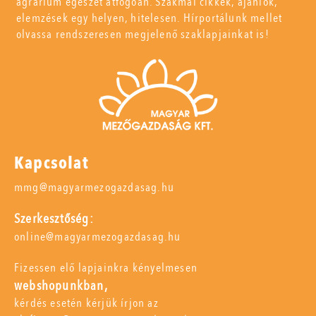
agrárium egészét átfogóan. Szakmai cikkek, ajánlók,
elemzések egy helyen, hitelesen. Hírportálunk mellet
olvassa rendszeresen megjelenő szaklapjainkat is!
Kapcsolat
mmg@magyarmezogazdasag.hu
Szerkesztőség:
online@magyarmezogazdasag.hu
Fizessen elő lapjainkra kényelmesen
webshopunkban,
kérdés esetén kérjük írjon az