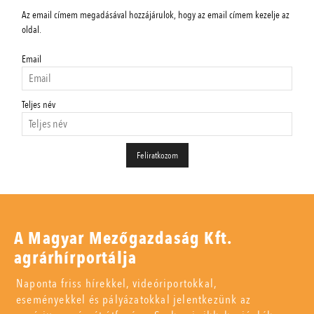
Az email címem megadásával hozzájárulok, hogy az email címem kezelje az
oldal.
Email
Teljes név
A Magyar Mezőgazdaság Kft.
agrárhírportálja
Naponta friss hírekkel, videóriportokkal,
eseményekkel és pályázatokkal jelentkezünk az