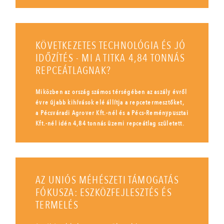
KÖVETKEZETES TECHNOLÓGIA ÉS JÓ
IDŐZÍTÉS - MI A TITKA 4,84 TONNÁS
REPCEÁTLAGNAK?
Miközben az ország számos térségében az aszály évről
évre újabb kihívások elé állítja a repcetermesztőket,
a Pécsváradi Agrover Kft.-nél és a Pécs-Reménypusztai
Kft.-nél idén 4,84 tonnás üzemi repceátlag született.
AZ UNIÓS MÉHÉSZETI TÁMOGATÁS
FÓKUSZA: ESZKÖZFEJLESZTÉS ÉS
TERMELÉS