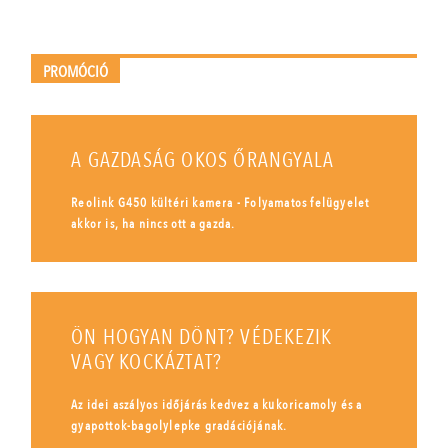
PROMÓCIÓ
A GAZDASÁG OKOS ŐRANGYALA
Reolink G450 kültéri kamera - Folyamatos felügyelet
akkor is, ha nincs ott a gazda.
ÖN HOGYAN DÖNT? VÉDEKEZIK
VAGY KOCKÁZTAT?
Az idei aszályos időjárás kedvez a kukoricamoly és a
gyapottok-bagolylepke gradációjának.