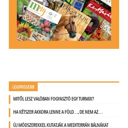
LEGFRISSEBB
MITŐL LESZ VALÓBAN FOGYASZTÓ EGY TURMIX?
HA KÉTSZER AKKORA LENNE A FÖLD…, DE NEM AZ…
ÚJ MÓDSZEREKKEL KUTATJÁK A MEDITERRÁN BÁLNÁKAT