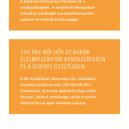
A méhészek kulcsszerepet töltenek be a
mezőgazdaságban, és megfelelő támogatással
jelentősen javíthatják munkakörülményeiket,
valamint termelésük hatékonyságát.
100 FAO NŐI HŐS AZ AGRÁR-
ÉLELMISZERIPARI RENDSZEREKBEN
ÉS A VIDÉKFEJLESZTÉSBEN
A Női Gazdálkodók Nemzetközi Éve alkalmából
elindult a jelölés az első „100 FAO Női Hős”
elismerésre. Az évente átadott díj olyan nőket
ünnepel, akiknek munkássága valódi és pozitív
változást hoz az agrár-élelmiszeriparban.