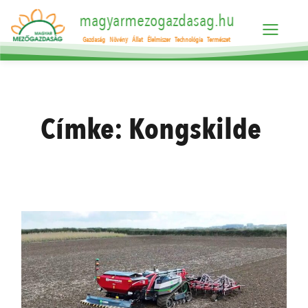
magyarmezogazdasag.hu
Gazdaság
Növény
Állat
Élelmiszer
Technológia
Természet
Címke:
Kongskilde