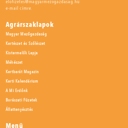
elofizetes@magyarmezogazdasag.hu
e-mail címre.
Agrárszaklapok
Magyar Mezőgazdaság
Kertészet és Szőlészet
Kistermelők Lapja
Méhészet
Kertbarát Magazin
Kerti Kalendárium
A Mi Erdőnk
Borászati Füzetek
Állattenyésztés
Menü