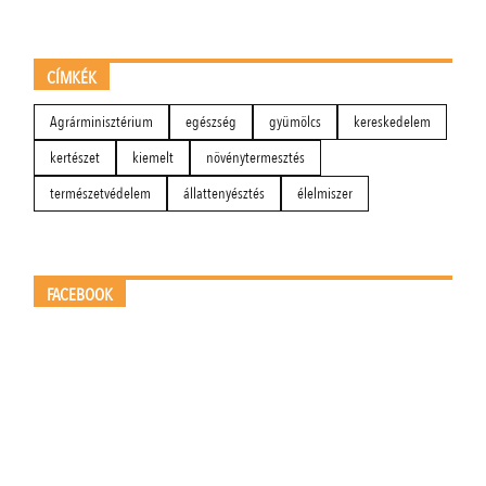
CÍMKÉK
Agrárminisztérium
egészség
gyümölcs
kereskedelem
kertészet
kiemelt
növénytermesztés
természetvédelem
állattenyésztés
élelmiszer
FACEBOOK